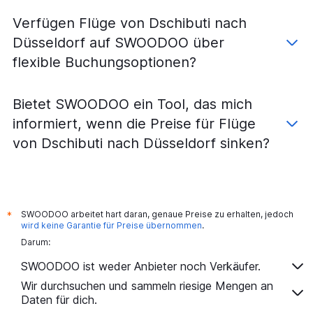
Flüge von Accra nach Frankfurt am Main
Verfügen Flüge von Dschibuti nach
Flüge von Kapstadt nach Hamburg
Düsseldorf auf SWOODOO über
Flüge von Johannesburg–O. R. Tambo nach München
flexible Buchungsoptionen?
Flüge von Agadir nach Düsseldorf
Flüge von Hurghada nach Berlin
Bietet SWOODOO ein Tool, das mich
Flüge von Marrakesch nach Hamburg
informiert, wenn die Preise für Flüge
Flüge von Oujda nach Köln
von Dschibuti nach Düsseldorf sinken?
Flüge von Port Louis nach Frankfurt am Main
Flüge von Monastir nach Hannover
Flüge von Abuja nach Frankfurt am Main
Flüge von Tunis nach Frankfurt Hahn
SWOODOO arbeitet hart daran, genaue Preise zu erhalten, jedoch
*
wird keine Garantie für Preise übernommen
.
Flüge von Agadir nach Frankfurt am Main
Darum:
Flüge von Hurghada nach Köln
SWOODOO ist weder Anbieter noch Verkäufer.
Flüge von Tunis nach Berlin
Wir durchsuchen und sammeln riesige Mengen an
Flüge von Casablanca nach Düsseldorf
Daten für dich.
Flüge von Kairo nach Stuttgart