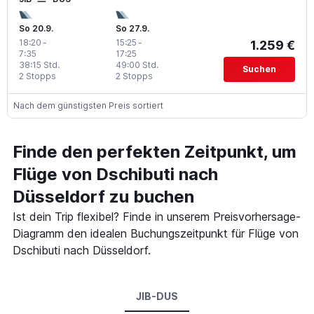
So 20.9.
So 27.9.
18:20
-
15:25
-
1.259 €
7:35
17:25
38:15 Std.
49:00 Std.
Suchen
2 Stopps
2 Stopps
Nach dem günstigsten Preis sortiert
Finde den perfekten Zeitpunkt, um
Flüge von Dschibuti nach
Düsseldorf zu buchen
Ist dein Trip flexibel? Finde in unserem Preisvorhersage-
Diagramm den idealen Buchungszeitpunkt für Flüge von
Dschibuti nach Düsseldorf.
JIB-DUS