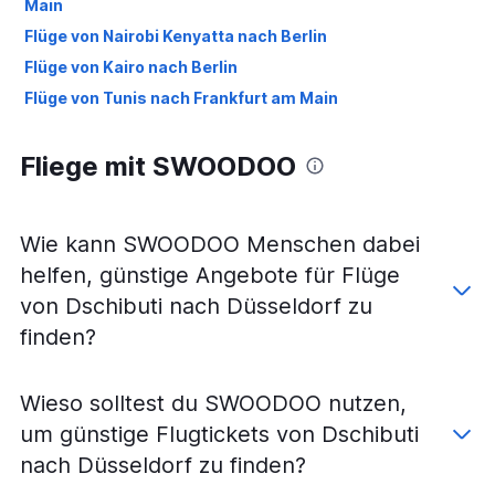
Main
Flüge von Nairobi Kenyatta nach Berlin
Flüge von Kairo nach Berlin
Flüge von Tunis nach Frankfurt am Main
Flüge von Nairobi Kenyatta nach Frankfurt am Main
Fliege mit SWOODOO
Flüge von Tunis nach Düsseldorf
Flüge von Hurghada nach Düsseldorf
Flüge von Tunis nach München
Wie kann SWOODOO Menschen dabei
Flüge von Kairo nach Düsseldorf
helfen, günstige Angebote für Flüge
Flüge von Algier nach Frankfurt am Main
von Dschibuti nach Düsseldorf zu
Flüge von Nador nach Köln
finden?
Flüge von Marrakesch nach Frankfurt am Main
Flüge von Tunis nach Köln
Wieso solltest du SWOODOO nutzen,
Flüge von Douala nach Frankfurt am Main
um günstige Flugtickets von Dschibuti
Flüge von Windhoek Hosea Kutako nach Frankfurt am
Main
nach Düsseldorf zu finden?
Flüge von Addis Abeba nach Frankfurt am Main