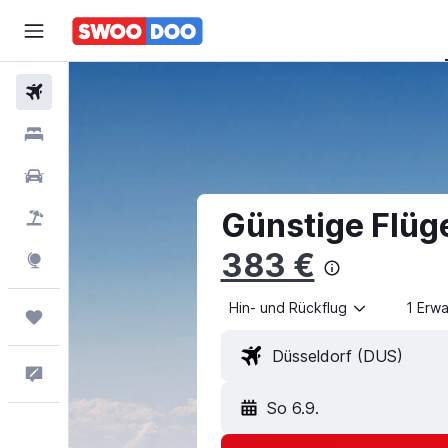
Flüge
Hotels
Mietwagen
Günstige Flüg
Pauschalreisen
383 €
Explore
Hin- und Rückflug
1 Erw
Trips
Feedback
So 6.9.