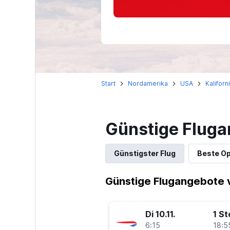
Start
Nordamerika
USA
Kaliforn
Günstige Fluga
Günstigster Flug
Beste Op
Günstige Flugangebote 
Di 10.11.
1 S
6:15
18:5