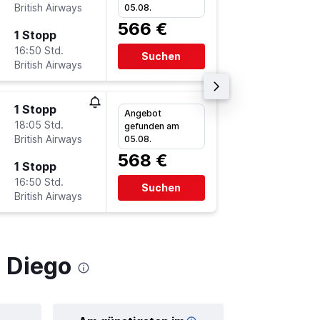
British Airways
-
05.08.
DUS
S
566 €
1 Stopp
Mi 6.1.
16:50 Std.
18:00
Suchen
British Airways
-
SAN
D
1 Stopp
Mi 11.11.
Angebot
18:05 Std.
7:05
gefunden am
British Airways
-
05.08.
DUS
S
568 €
1 Stopp
Mi 6.1.
16:50 Std.
18:00
Suchen
British Airways
-
SAN
D
 Diego