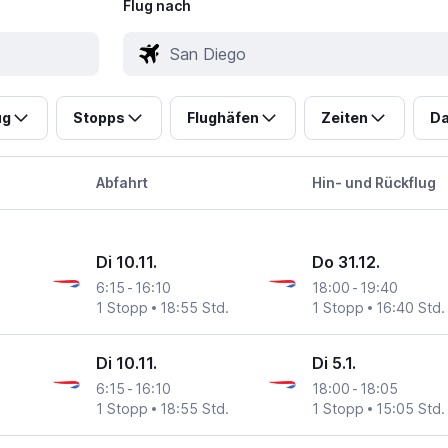
Flug nach
ug
Stopps
Flughäfen
Zeiten
Da
Abfahrt
Hin- und Rückflug
Di 10.11.
Do 31.12.
6:15
-
16:10
18:00
-
19:40
1 Stopp
18:55 Std.
1 Stopp
16:40 Std.
Di 10.11.
Di 5.1.
6:15
-
16:10
18:00
-
18:05
1 Stopp
18:55 Std.
1 Stopp
15:05 Std.