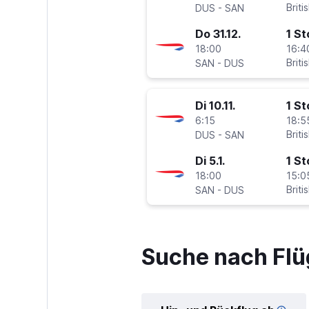
-
Briti
DUS
SAN
Do 31.12.
1 S
18:00
16:4
-
Briti
SAN
DUS
Di 10.11.
1 S
6:15
18:5
-
Briti
DUS
SAN
Di 5.1.
1 S
18:00
15:0
-
Briti
SAN
DUS
Suche nach Flü