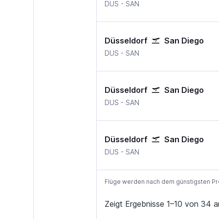
Düsseldorf
San Diego International
DUS
-
SAN
Düsseldorf
San Diego
Düsseldorf
San Diego International
DUS
-
SAN
Düsseldorf
San Diego
Düsseldorf
San Diego International
DUS
-
SAN
Düsseldorf
San Diego
Düsseldorf
San Diego International
DUS
-
SAN
Flüge werden nach dem günstigsten Preis
Zeigt Ergebnisse 1–10 von 34 a