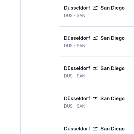
Düsseldorf
San Diego
Düsseldorf
San Diego International
DUS
-
SAN
Düsseldorf
San Diego
Düsseldorf
San Diego International
DUS
-
SAN
Düsseldorf
San Diego
Düsseldorf
San Diego International
DUS
-
SAN
Düsseldorf
San Diego
Düsseldorf
San Diego International
DUS
-
SAN
Düsseldorf
San Diego