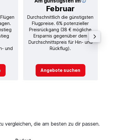
Am günstigsten im
Durchschnitt
Februar
76
 Flügen
Durchschnittlich die günstigsten
Durchschnitt
agen.
Flugpreise. 6% potenzieller
Rückflug in
nstieg
Preisrückgang (38 € mögliche
stieg
Ersparnis gegenüber dem
Durchschnittspreis für Hin- und
in- und
Rückflug).
n
Angebote suchen
Angebot
 vergleichen, die am besten zu dir passen.