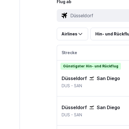
Flug ab
Airlines
Hin- und Rückfl
Strecke
Günstigster Hin- und Rückflug
Düsseldorf
San Diego
Düsseldorf
San Diego International
DUS
-
SAN
Düsseldorf
San Diego
Düsseldorf
San Diego International
DUS
-
SAN