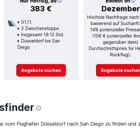
Nur Hinflug, ab
Beliebt im
383 €
Dezember
Höchste Nachfrage nach
01.11.
basierend auf Suchanfr
2 Zwischenstopps
14% potenzieller Preisa
Insgesamt 19:12 Std.
(106 € potenzieller An
Düsseldorf bis San
gegenüber dem)
Diego
Durchschnittspreis für H
Rückflug).
Angebote suchen
Angebote suche
finder
ge vom Flughafen Düsseldorf nach San Diego zu finden und zu