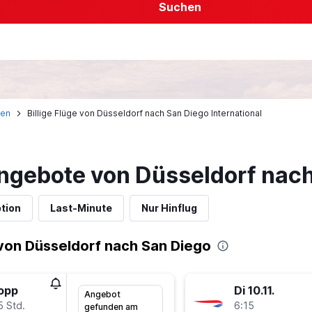
Suchen
ien
Billige Flüge von Düsseldorf nach San Diego International
ngebote von Düsseldorf nach
tion
Last-Minute
Nur Hinflug
von Düsseldorf nach San Diego
topp
Di 10.11.
Angebot
5 Std.
6:15
gefunden am