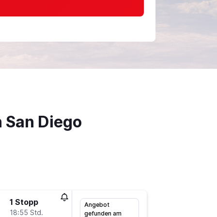
 San Diego
1 Stopp
Mo 9.11.
Angebot
18:55 Std.
7:05
gefunden am