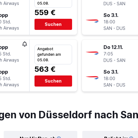
sh Airways
-
05.08.
DUS
SAN
559 €
topp
So 3.1.
0 Std.
18:00
Suchen
sh Airways
-
SAN
DUS
topp
Do 12.11.
Angebot
5 Std.
7:05
gefunden am
sh Airways
-
05.08.
DUS
SAN
563 €
topp
So 3.1.
5 Std.
18:00
Suchen
sh Airways
-
SAN
DUS
gen von Düsseldorf nach San