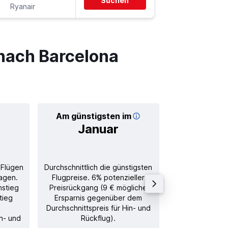
Suchen
Ryanair
-
GRO
N
nach Barcelona
Am günstigsten im
Durchschnitt
Januar
17
 Flügen
Durchschnittlich die günstigsten
Durchschnitt
agen.
Flugpreise. 6% potenzieller
Rückflug in
nstieg
Preisrückgang (9 € mögliche
tieg
Ersparnis gegenüber dem
Durchschnittspreis für Hin- und
in- und
Rückflug).