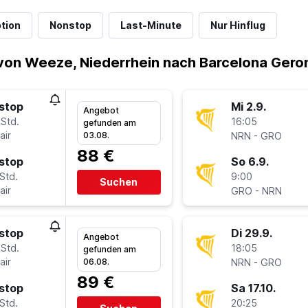
tion
Nonstop
Last-Minute
Nur Hinflug
von Weeze, Niederrhein nach Barcelona Gero
stop
Mi 2.9.
Angebot
 Std.
16:05
gefunden am
air
-
03.08.
NRN
GRO
88 €
stop
So 6.9.
Std.
9:00
Suchen
air
-
GRO
NRN
stop
Di 29.9.
Angebot
 Std.
18:05
gefunden am
air
-
06.08.
NRN
GRO
89 €
stop
Sa 17.10.
Std.
20:25