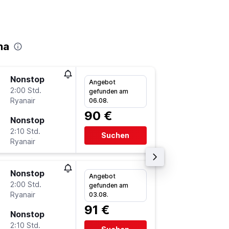
na
Nonstop
Fr 6.11.
Angebot
2:00 Std.
17:15
gefunden am
Ryanair
-
06.08.
NRN
G
90 €
Nonstop
So 8.11.
2:10 Std.
8:35
Suchen
Ryanair
-
GRO
N
Nonstop
Mi 14.10
Angebot
2:00 Std.
7:10
gefunden am
Ryanair
-
03.08.
NRN
G
91 €
Nonstop
Fr 16.10
2:10 Std.
16:00