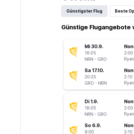
Günstigster Flug
Beste Op
Günstige Flugangebote 
Mi 30.9.
Non
16:05
2:00
-
Ryan
NRN
GRO
Sa 17.10.
Non
20:25
2:10 
-
Ryan
GRO
NRN
Di 1.9.
Non
18:05
2:00
-
Ryan
NRN
GRO
So 6.9.
Non
9:00
2:10 