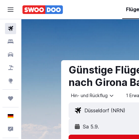
Flüg
Flüge
Hotels
Mietwagen
Günstige Flüg
Pauschalreisen
nach Girona B
Explore
Hin- und Rückflug
1 Erw
Trips
Deutsch
Sa 5.9.
Feedback