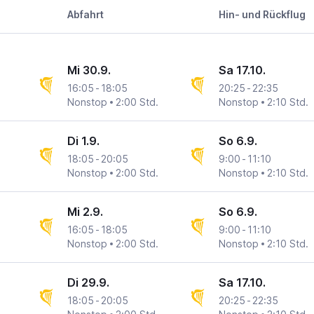
Abfahrt
Hin- und Rückflug
Mi 30.9.
Sa 17.10.
16:05
-
18:05
20:25
-
22:35
n
na
Nonstop
2:00 Std.
Nonstop
2:10 Std.
Di 1.9.
So 6.9.
18:05
-
20:05
9:00
-
11:10
n
na
Nonstop
2:00 Std.
Nonstop
2:10 Std.
Mi 2.9.
So 6.9.
16:05
-
18:05
9:00
-
11:10
n
na
Nonstop
2:00 Std.
Nonstop
2:10 Std.
Di 29.9.
Sa 17.10.
18:05
-
20:05
20:25
-
22:35
n
na