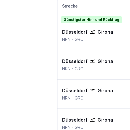
Strecke
Günstigster Hin- und Rückflug
Düsseldorf
Girona
Düsseldorf Weeze, Niederrhei
Girona Barcelona Gero
NRN
-
GRO
Düsseldorf
Girona
Düsseldorf Weeze, Niederrhei
Girona Barcelona Gero
NRN
-
GRO
Düsseldorf
Girona
Düsseldorf Weeze, Niederrhei
Girona Barcelona Gero
NRN
-
GRO
Düsseldorf
Girona
Düsseldorf Weeze, Niederrhei
Girona Barcelona Gero
NRN
-
GRO