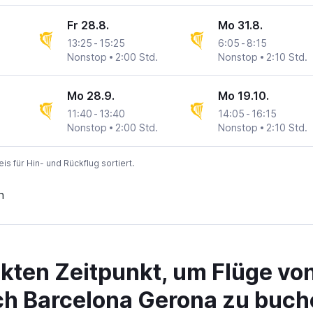
Fr 28.8.
Mo 31.8.
13:25
-
15:25
6:05
-
8:15
n
na
Nonstop
2:00 Std.
Nonstop
2:10 Std.
Mo 28.9.
Mo 19.10.
11:40
-
13:40
14:05
-
16:15
n
na
Nonstop
2:00 Std.
Nonstop
2:10 Std.
 für Hin- und Rückflug sortiert.
n
ekten Zeitpunkt, um Flüge vo
ch Barcelona Gerona zu buch