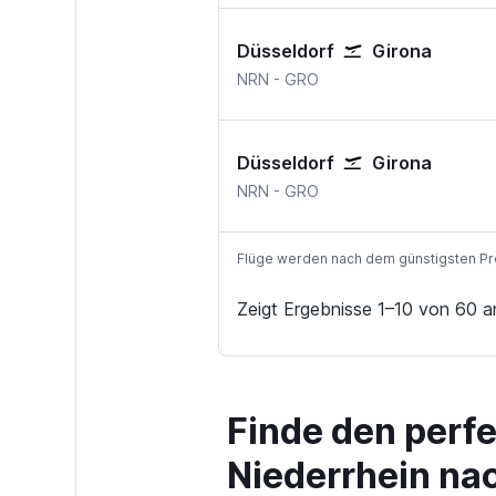
Düsseldorf
Girona
Düsseldorf Weeze, Niederrhei
Girona Barcelona Gero
NRN
-
GRO
Düsseldorf
Girona
Düsseldorf Weeze, Niederrhei
Girona Barcelona Gero
NRN
-
GRO
Flüge werden nach dem günstigsten Preis
Zeigt Ergebnisse 1–10 von 60 a
Finde den perf
Niederrhein na