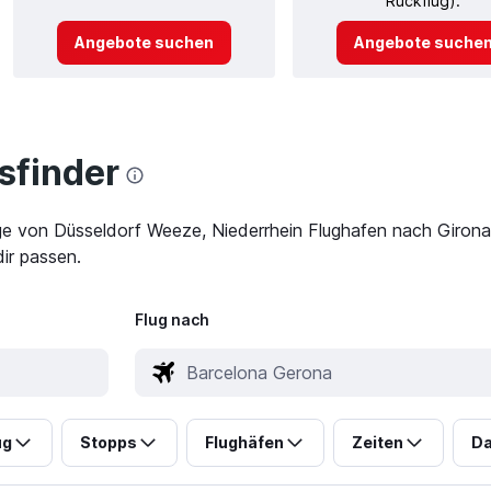
Rückflug).
Angebote suchen
Angebote suche
finder
üge von Düsseldorf Weeze, Niederrhein Flughafen nach Giron
ir passen.
Flug nach
ug
Stopps
Flughäfen
Zeiten
Da