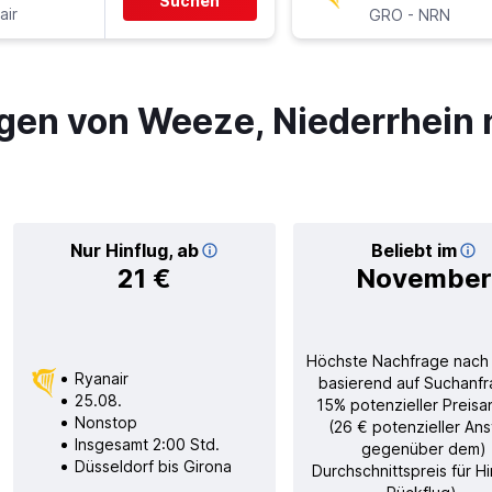
Suchen
air
-
GRO
NRN
gen von Weeze, Niederrhein 
Nur Hinflug, ab
Beliebt im
21 €
November
Höchste Nachfrage nach
Ryanair
basierend auf Suchanfr
25.08.
15% potenzieller Preisa
Nonstop
(26 € potenzieller Ans
Insgesamt 2:00 Std.
gegenüber dem)
Düsseldorf bis Girona
Durchschnittspreis für H