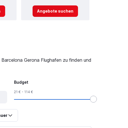
n
Angebote suchen
Angebot
a Barcelona Gerona Flughafen zu finden und
Budget
21 € - 114 €
uer