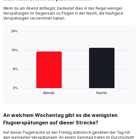
14
Wenn du am Abend abfliegst, bedeutet dies in der Regel weniger
categories.
Verspätungen im Gegensatz zu Flügen in der Nacht, die häufigere
The
Verspätungen verzeichnet haben.
chart
has
24%
1
Bar
Y
Chart
graphic.
chart
axis
with
16%
displaying
2
values.
bars.
Range:
0
8%
The
to
chart
30.
has
1
0%
Abends
Nachts
X
End
of
axis
interactive
displaying
chart
categories.
An welchem Wochentag gibt es die wenigsten
Range:
Flugverspätungen auf dieser Strecke?
2
categories.
Auf dieser Flugstrecke ist der Freitag statistisch gesehen der Tag mit
The
den wenigsten Verspätungen. An einem Samstag traten im Durchschnitt