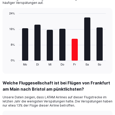
chart
häufiger Verspätungen auf.
has
1
24%
Y
Bar
Chart
axis
graphic.
chart
displaying
with
16%
values.
7
Range:
bars.
0
8%
to
The
24.
chart
has
1
0%
Mo
Di
Mi
Do
Fr
Sa
So
X
End
of
axis
interactive
displaying
chart
categories.
Welche Fluggesellschaft ist bei Flügen von Frankfurt
Range:
am Main nach Bristol am pünktlichsten?
7
categories.
Unsere Daten zeigen, dass LATAM Airlines auf dieser Flugstrecke im
The
letzten Jahr die wenigsten Verspätungen hatte. Die Verspätungen haben
chart
nur etwa 13% der Flüge dieser Airline betroffen.
has
1