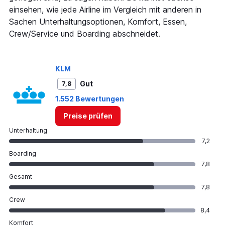
displaying
einsehen, wie jede Airline im Vergleich mit anderen in
values.
Range:
Sachen Unterhaltungsoptionen, Komfort, Essen,
0
Crew/Service und Boarding abschneidet.
to
24.
KLM
Gut
7,8
1.552 Bewertungen
Preise prüfen
Unterhaltung
7,2
Boarding
7,8
Gesamt
7,8
Crew
8,4
Komfort