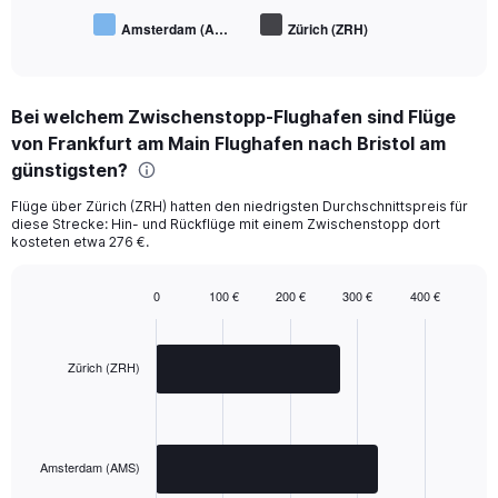
Amsterdam (A…
Zürich (ZRH)
End
of
interactive
chart
Bei welchem Zwischenstopp-Flughafen sind Flüge
von Frankfurt am Main Flughafen nach Bristol am
günstigsten?
Flüge über Zürich (ZRH) hatten den niedrigsten Durchschnittspreis für
diese Strecke: Hin- und Rückflüge mit einem Zwischenstopp dort
kosteten etwa 276 €.
0
100 €
200 €
300 €
400 €
Bar
Chart
graphic.
chart
with
2
Zürich (ZRH)
bars.
The
chart
has
Amsterdam (AMS)
1