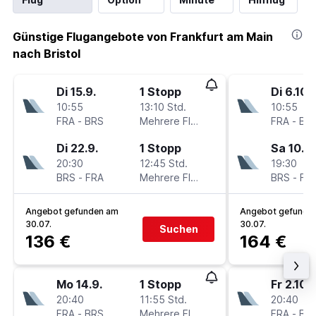
Günstige Flugangebote von Frankfurt am Main
nach Bristol
Di 15.9.
1 Stopp
Di 6.10.
10:55
13:10 Std.
10:55
FRA
-
BRS
Mehrere Fluglinien
FRA
-
BR
Di 22.9.
1 Stopp
Sa 10.10
20:30
12:45 Std.
19:30
BRS
-
FRA
Mehrere Fluglinien
BRS
-
FR
Angebot gefunden am
Angebot gefunde
30.07.
30.07.
Suchen
136 €
164 €
Mo 14.9.
1 Stopp
Fr 2.10.
20:40
11:55 Std.
20:40
FRA
-
BRS
Mehrere Fluglinien
FRA
-
BR