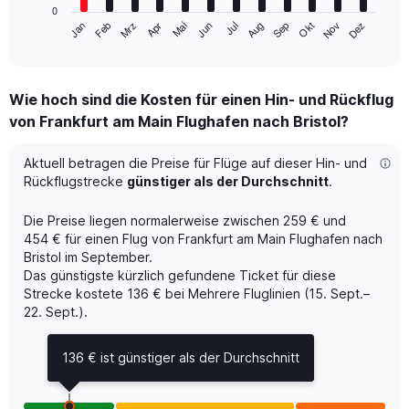
has
0
1
Mrz
Jun
Sep
Dez
Jan
Apr
Jul
Okt
Feb
Mai
Aug
Nov
X
End
of
axis
interactive
displaying
chart
categories.
Wie hoch sind die Kosten für einen Hin- und Rückflug
Range:
von Frankfurt am Main Flughafen nach Bristol?
12
categories.
The
Aktuell betragen die Preise für Flüge auf dieser Hin- und
chart
Rückflugstrecke
günstiger als der Durchschnitt
.
has
1
Die Preise liegen normalerweise zwischen 259 € und
Y
454 € für einen Flug von Frankfurt am Main Flughafen nach
axis
Bristol im September.
displaying
Das günstigste kürzlich gefundene Ticket für diese
values.
Range:
Strecke kostete 136 € bei Mehrere Fluglinien (15. Sept.–
0
22. Sept.).
to
450.
136 € ist günstiger als der Durchschnitt