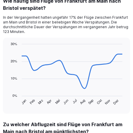
Wie häufig sind Flüge von Frankfurt am Main nach
Range:
Bristol verspätet?
2
categories.
In der Vergangenheit hatten ungefähr 17% der Flüge zwischen Frankfurt
The
am Main und Bristol in einer beliebigen Woche Verspätungen. Die
chart
durchschnittliche Dauer der Verspätungen im vergangenen Jahr betrug
has
123 Minuten.
1
Y
30%
axis
Line
Chart
displaying
graphic.
chart
values.
with
20%
Range:
14
data
0
points.
to
10%
150.
The
chart
0%
has
Jan
Feb
Mrz
Apr
Mai
Jun
Jul
Aug
Sep
Okt
Nov
Dez
1
End
of
X
interactive
axis
chart
displaying
Zu welcher Abflugzeit sind Flüge von Frankfurt am
categories.
Range:
Main nach Bristol am pünktlichsten?