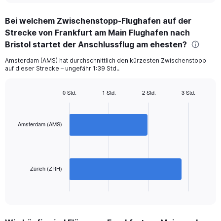
displaying
chart
categories.
Bei welchem Zwischenstopp-Flughafen auf der
Range:
Strecke von Frankfurt am Main Flughafen nach
2
categories.
Bristol startet der Anschlussflug am ehesten?
The
chart
Amsterdam (AMS) hat durchschnittlich den kürzesten Zwischenstopp
auf dieser Strecke – ungefähr 1:39 Std..
has
1
Y
0 Std.
1 Std.
2 Std.
3 Std.
axis
Bar
Chart
displaying
graphic.
chart
with
values.
2
Amsterdam (AMS)
Range:
bars.
0
to
The
300.
chart
has
Zürich (ZRH)
1
X
End
of
axis
interactive
displaying
chart
categories.