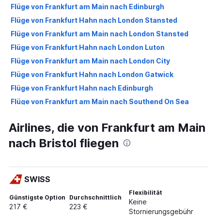
Flüge von Frankfurt am Main nach Edinburgh
Flüge von Frankfurt Hahn nach London Stansted
Flüge von Frankfurt am Main nach London Stansted
Flüge von Frankfurt Hahn nach London Luton
Flüge von Frankfurt am Main nach London City
Flüge von Frankfurt Hahn nach London Gatwick
Flüge von Frankfurt Hahn nach Edinburgh
Flüge von Frankfurt am Main nach Southend On Sea
Flüge von Frankfurt am Main nach Birmingham
Airlines, die von Frankfurt am Main
Flüge von Frankfurt am Main nach Manchester
nach Bristol fliegen
Flüge von Frankfurt Hahn nach Birmingham
Flüge von Frankfurt am Main nach Liverpool
Flüge von Frankfurt am Main nach Southampton
SWISS
Flüge von Frankfurt Hahn nach Southend On Sea
Flexibilität
Flüge von Frankfurt Hahn nach Manchester
Günstigste Option
Durchschnittlich
Keine
217 €
223 €
Flüge von Frankfurt am Main nach Newcastle upon Tyne
Stornierungsgebühr