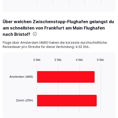
X
End
of
axis
interactive
displaying
chart
categories.
Über welchen Zwischenstopp-Flughafen gelangst du
Range:
am schnellsten von Frankfurt am Main Flughafen
2
categories.
nach Bristol?
The
chart
Flüge über Amsterdam (AMS) haben die kürzeste durchschnittliche
Reisedauer pro Strecke für diese Verbindung: 4:32 Std..
has
1
Y
0 Std.
2 Std.
4 Std.
5 Std.
axis
Bar
Chart
displaying
graphic.
chart
with
values.
2
Amsterdam (AMS)
Range:
bars.
0
to
The
400.
chart
has
Zürich (ZRH)
1
X
End
of
axis
interactive