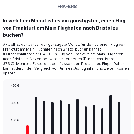
FRA-BRS
In welchem Monat ist es am günstigsten, einen Flug
von Frankfurt am Main Flughafen nach Bristol zu
buchen?
Aktuell ist der Januar der günstigste Monat, für den du einen Flug von
Frankfurt am Main Flughafen nach Bristol buchen kannst
(Durchschnittspreis: 114 €). Ein Flug von Frankfurt am Main Flughafen
nach Bristol im November wird am teuersten (Durchschnittspreis:
373 €). Mehrere Faktoren beeinflussen den Preis eines Flugs. Daher
kannst durch den Vergleich von Airlines, Abflughäfen und Zeiten Kosten
sparen.
450 €
Bar
Chart
graphic.
chart
with
300 €
12
bars.
150 €
The
chart