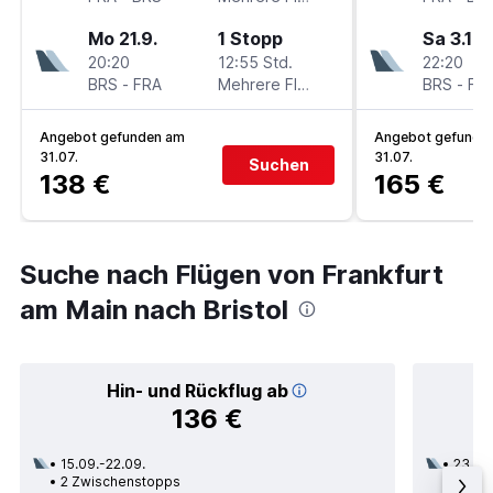
Mo 21.9.
1 Stopp
Sa 3.10.
20:20
12:55 Std.
22:20
BRS
-
FRA
Mehrere Fluglinien
BRS
-
FR
Angebot gefunden am
Angebot gefunde
31.07.
31.07.
Suchen
138 €
165 €
Suche nach Flügen von Frankfurt
am Main nach Bristol
Hin- und Rückflug ab
136 €
15.09.-22.09.
23.09
2 Zwischenstopps
1 Zwi