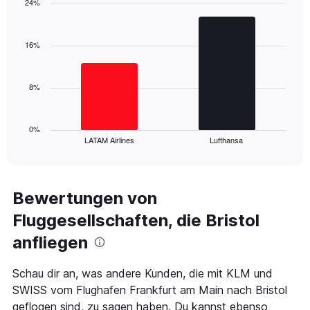
24%
Y
Bar
Chart
axis
graphic.
chart
displaying
with
16%
values.
2
Range:
bars.
0
8%
to
The
24.
chart
has
1
0%
LATAM Airlines
Lufthansa
X
End
of
axis
interactive
displaying
chart
categories.
Range:
Bewertungen von
2
Fluggesellschaften, die Bristol
categories.
The
anfliegen
chart
has
1
Schau dir an, was andere Kunden, die mit KLM und
Y
SWISS vom Flughafen Frankfurt am Main nach Bristol
axis
geflogen sind, zu sagen haben. Du kannst ebenso