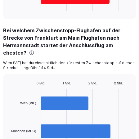
1
X
End
of
axis
interactive
displaying
chart
categories.
Bei welchem Zwischenstopp-Flughafen auf der
Range:
Strecke von Frankfurt am Main Flughafen nach
2
categories.
Hermannstadt startet der Anschlussflug am
The
ehesten?
chart
has
Wien (VIE) hat durchschnittlich den kürzesten Zwischenstopp auf dieser
1
Strecke – ungefähr 1:14 Std..
Y
axis
0 Std.
1 Std.
2 Std.
2 Std.
displaying
Bar
Chart
values.
graphic.
chart
Range:
with
2
0
Wien (VIE)
bars.
to
300.
The
chart
has
München (MUC)
1