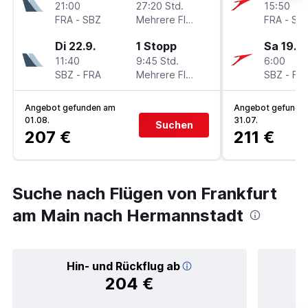
21:00
27:20 Std.
15:50
FRA
-
SBZ
Mehrere Fluglinien
FRA
-
SB
Di 22.9.
1 Stopp
Sa 19.9.
11:40
9:45 Std.
6:00
SBZ
-
FRA
Mehrere Fluglinien
SBZ
-
FR
Angebot gefunden am
Angebot gefunde
01.08.
31.07.
Suchen
207 €
211 €
Suche nach Flügen von Frankfurt
am Main nach Hermannstadt
Hin- und Rückflug ab
204 €