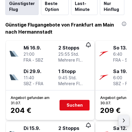
Günstigster
Beste
Last-
Nur
Flug
Option
Minute
Hinflug
Günstige Flugangebote von Frankfurt am Main
nach Hermannstadt
Mi 16.9.
2 Stopps
So 13.9.
21:00
25:55 Std.
6:40
FRA
-
SBZ
Mehrere Fluglinien
FRA
-
SB
Di 29.9.
1 Stopp
Sa 19.9.
11:40
9:45 Std.
6:00
SBZ
-
FRA
Mehrere Fluglinien
SBZ
-
FR
Angebot gefunden am
Angebot gefunde
31.07.
30.07.
Suchen
204 €
209 €
Di 15.9.
2 Stopps
Sa 12.9.