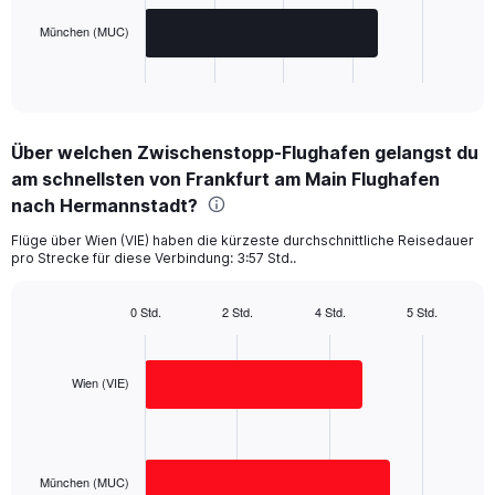
chart
has
München (MUC)
1
X
End
of
axis
interactive
displaying
chart
categories.
Über welchen Zwischenstopp-Flughafen gelangst du
Range:
am schnellsten von Frankfurt am Main Flughafen
2
categories.
nach Hermannstadt?
The
chart
Flüge über Wien (VIE) haben die kürzeste durchschnittliche Reisedauer
pro Strecke für diese Verbindung: 3:57 Std..
has
1
Y
0 Std.
2 Std.
4 Std.
5 Std.
axis
Bar
Chart
displaying
graphic.
chart
with
values.
2
Wien (VIE)
Range:
bars.
0
to
The
400.
chart
has
München (MUC)