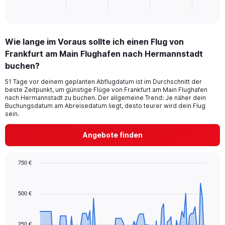
X
End
of
axis
interactive
displaying
chart
categories.
Wie lange im Voraus sollte ich einen Flug von
Range:
Frankfurt am Main Flughafen nach Hermannstadt
2
categories.
buchen?
The
chart
51 Tage vor deinem geplanten Abflugdatum ist im Durchschnitt der
beste Zeitpunkt, um günstige Flüge von Frankfurt am Main Flughafen
has
nach Hermannstadt zu buchen. Der allgemeine Trend: Je näher dein
1
Buchungsdatum am Abreisedatum liegt, desto teurer wird dein Flug
Y
sein.
axis
displaying
Angebote finden
values.
Range:
0
750 €
to
Chart
Chart
120.
graphic.
with
91
500 €
data
points.
250 €