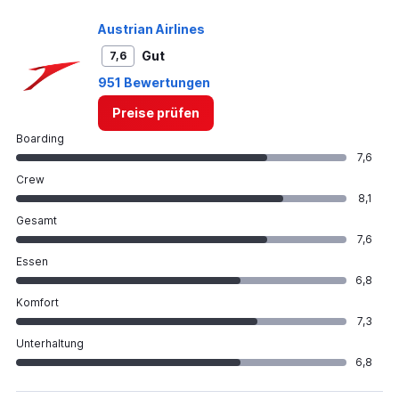
Austrian Airlines
Gut
7,6
951 Bewertungen
Preise prüfen
Boarding
7,6
Crew
8,1
Gesamt
7,6
Essen
6,8
Komfort
7,3
Unterhaltung
6,8