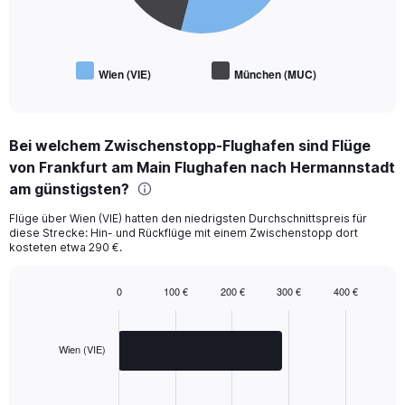
Wien (VIE)
München (MUC)
End
of
interactive
chart
Bei welchem Zwischenstopp-Flughafen sind Flüge
von Frankfurt am Main Flughafen nach Hermannstadt
am günstigsten?
Flüge über Wien (VIE) hatten den niedrigsten Durchschnittspreis für
diese Strecke: Hin- und Rückflüge mit einem Zwischenstopp dort
kosteten etwa 290 €.
0
100 €
200 €
300 €
400 €
Bar
Chart
graphic.
chart
with
2
Wien (VIE)
bars.
The