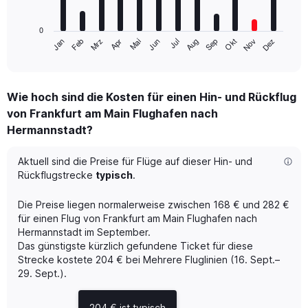
chart
has
0
1
Mrz
Jun
Sep
Dez
Jan
Apr
Jul
Okt
Feb
Mai
Aug
Nov
X
End
of
axis
interactive
displaying
chart
categories.
Wie hoch sind die Kosten für einen Hin- und Rückflug
Range:
von Frankfurt am Main Flughafen nach
12
categories.
Hermannstadt?
The
chart
Aktuell sind die Preise für Flüge auf dieser Hin- und
has
Rückflugstrecke
typisch
.
1
Y
axis
Die Preise liegen normalerweise zwischen 168 € und 282 €
displaying
für einen Flug von Frankfurt am Main Flughafen nach
values.
Hermannstadt im September.
Range:
Das günstigste kürzlich gefundene Ticket für diese
0
Strecke kostete 204 € bei Mehrere Fluglinien (16. Sept.–
to
29. Sept.).
450.
204 € ist typisch