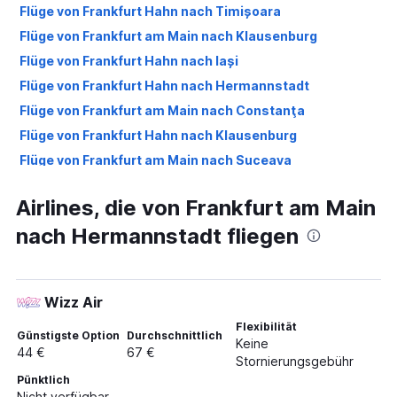
Flüge von Frankfurt Hahn nach Timișoara
Flüge von Frankfurt am Main nach Klausenburg
Flüge von Frankfurt Hahn nach Iași
Flüge von Frankfurt Hahn nach Hermannstadt
Flüge von Frankfurt am Main nach Constanţa
Flüge von Frankfurt Hahn nach Klausenburg
Flüge von Frankfurt am Main nach Suceava
Flüge von Frankfurt am Main nach Großwardein
Airlines, die von Frankfurt am Main
Flüge von Frankfurt am Main nach Craiova
nach Hermannstadt fliegen
Flüge von Frankfurt am Main nach Bacău
Flüge von Frankfurt am Main nach Sathmar
Wizz Air
Flexibilität
Günstigste Option
Durchschnittlich
Keine
44 €
67 €
Stornierungsgebühr
Pünktlich
Nicht verfügbar