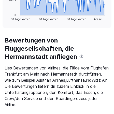
The
chart
has
1
0
90 Tage vorher
60 Tage vorher
30 Tage vorher
Am se…
X
End
of
axis
interactive
displaying
chart
categories.
Range:
Bewertungen von
91
Fluggesellschaften, die
categories.
The
Hermannstadt anfliegen
chart
has
1
Lies Bewertungen von Airlines, die Flüge vom Flughafen
Y
Frankfurt am Main nach Hermannstadt durchführen,
axis
wie zum Beispiel Austrian Airlines,LufthansaundWizz Air.
displaying
Die Bewertungen liefern dir zudem Einblick in die
values.
Range:
Unterhaltungsoptionen, den Komfort, das Essen, die
0
Crew/den Service und den Boardingprozess jeder
to
Airline.
750.