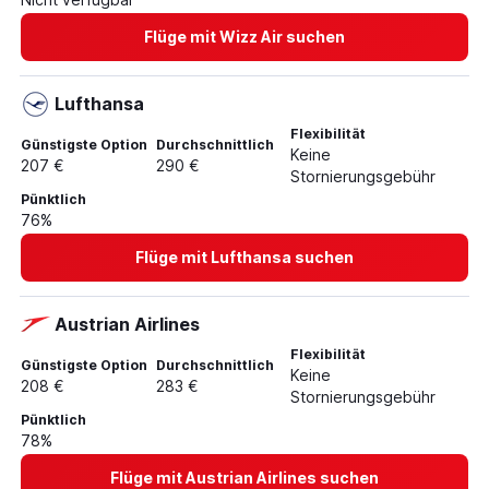
Flüge mit Wizz Air suchen
Lufthansa
Flexibilität
Günstigste Option
Durchschnittlich
Keine
207 €
290 €
Stornierungsgebühr
Pünktlich
76%
Flüge mit Lufthansa suchen
Austrian Airlines
Flexibilität
Günstigste Option
Durchschnittlich
Keine
208 €
283 €
Stornierungsgebühr
Pünktlich
78%
Flüge mit Austrian Airlines suchen