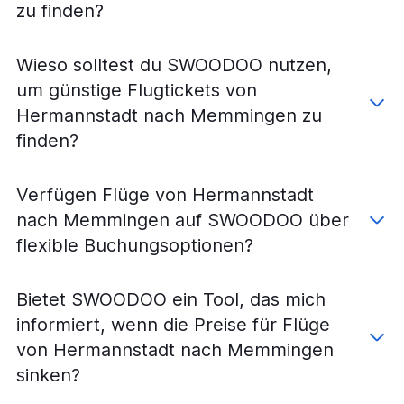
Flüge von Timișoara nach Düsseldorf
zu finden?
Flüge von Klausenburg nach Memmingen
Flüge von Timișoara nach Stuttgart
Wieso solltest du SWOODOO nutzen,
Flüge von Klausenburg nach Köln
um günstige Flugtickets von
Flüge von Timișoara nach Frankfurt am Main
Hermannstadt nach Memmingen zu
Flüge von Klausenburg nach Berlin
finden?
Flüge von Hermannstadt nach Nürnberg
Flüge von Timișoara nach Köln
Verfügen Flüge von Hermannstadt
Flüge von Iași nach München
nach Memmingen auf SWOODOO über
Flüge von Klausenburg nach Dortmund
flexible Buchungsoptionen?
Flüge von Klausenburg nach Weeze, Niederrhein
Flüge von Bukarest Otopeni nach Nürnberg
Bietet SWOODOO ein Tool, das mich
Flüge von Iași nach Berlin
informiert, wenn die Preise für Flüge
Flüge von Timișoara nach Dortmund
von Hermannstadt nach Memmingen
Flüge von Bukarest Otopeni nach Leipzig
sinken?
Flüge von Großwardein nach München