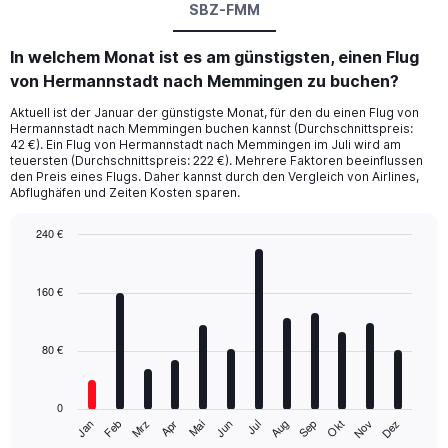
SBZ-FMM
In welchem Monat ist es am günstigsten, einen Flug
von Hermannstadt nach Memmingen zu buchen?
Aktuell ist der Januar der günstigste Monat, für den du einen Flug von
Hermannstadt nach Memmingen buchen kannst (Durchschnittspreis:
42 €). Ein Flug von Hermannstadt nach Memmingen im Juli wird am
teuersten (Durchschnittspreis: 222 €). Mehrere Faktoren beeinflussen
den Preis eines Flugs. Daher kannst durch den Vergleich von Airlines,
Abflughäfen und Zeiten Kosten sparen.
240 €
Bar
Chart
graphic.
chart
with
160 €
12
bars.
80 €
The
chart
has
0
1
Mrz
Jun
Sep
Dez
Jan
Apr
Jul
Okt
Feb
Mai
Aug
Nov
X
End
of