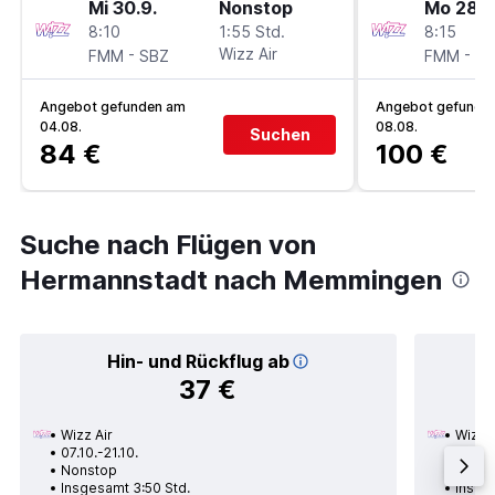
Mi 30.9.
Nonstop
Mo 28.9
8:10
1:55 Std.
8:15
-
Wizz Air
-
FMM
SBZ
FMM
SB
Angebot gefunden am
Angebot gefunde
04.08.
08.08.
Suchen
84 €
100 €
Suche nach Flügen von
Hermannstadt nach Memmingen
Hin- und Rückflug ab
37 €
Wizz Air
Wizz A
07.10.-21.10.
13.11.
Nonstop
Nons
Insgesamt 3:50 Std.
Insge