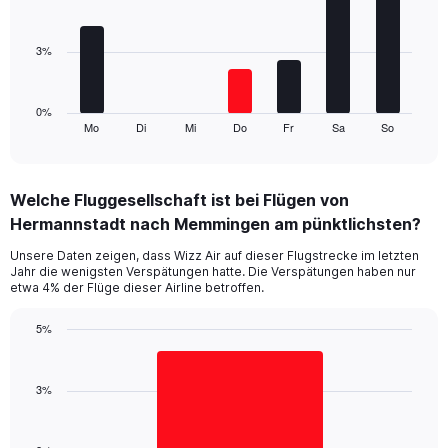
Range:
bars.
0
3%
to
The
4.5.
chart
has
1
0%
Mo
Di
Mi
Do
Fr
Sa
So
X
End
of
axis
interactive
displaying
chart
categories.
Welche Fluggesellschaft ist bei Flügen von
Range:
Hermannstadt nach Memmingen am pünktlichsten?
7
categories.
Unsere Daten zeigen, dass Wizz Air auf dieser Flugstrecke im letzten
The
Jahr die wenigsten Verspätungen hatte. Die Verspätungen haben nur
chart
etwa 4% der Flüge dieser Airline betroffen.
has
1
5%
Y
Bar
Chart
axis
graphic.
chart
displaying
with
3%
values.
1
Range:
bar.
0