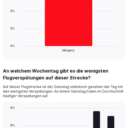
Y
graphic.
chart
axis
with
3%
displaying
1
values.
bar.
Range:
0
2%
The
to
chart
20.
has
1
0%
Morgens
X
End
of
axis
interactive
displaying
chart
categories.
An welchem Wochentag gibt es die wenigsten
Range:
Flugverspätungen auf dieser Strecke?
1
categories.
Auf dieser Flugstrecke ist der Dienstag statistisch gesehen der Tag mit
The
den wenigsten Verspätungen. An einem Samstag traten im Durchschnitt
chart
häufiger Verspätungen auf.
has
1
9%
Y
Bar
Chart
axis
graphic.
chart
displaying
with
6%
values.
7