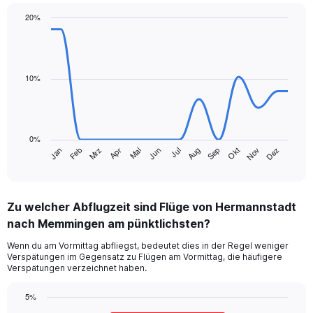
20%
Line
Chart
graphic.
chart
with
14
data
10%
points.
The
chart
0%
has
Jan
Feb
Mrz
Apr
Mai
Jun
Jul
Aug
Sep
Okt
Nov
Dez
1
End
of
X
interactive
axis
chart
displaying
Zu welcher Abflugzeit sind Flüge von Hermannstadt
categories.
Range:
nach Memmingen am pünktlichsten?
14
Wenn du am Vormittag abfliegst, bedeutet dies in der Regel weniger
categories.
Verspätungen im Gegensatz zu Flügen am Vormittag, die häufigere
The
Verspätungen verzeichnet haben.
chart
has
5%
1
Bar
Chart