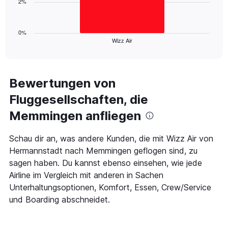
2%
to
The
9.
chart
has
1
0%
Wizz Air
X
End
of
axis
interactive
displaying
chart
categories.
Range:
Bewertungen von
1
Fluggesellschaften, die
categories.
The
Memmingen anfliegen
chart
has
1
Schau dir an, was andere Kunden, die mit Wizz Air von
Y
Hermannstadt nach Memmingen geflogen sind, zu
axis
sagen haben. Du kannst ebenso einsehen, wie jede
displaying
Airline im Vergleich mit anderen in Sachen
values.
Range:
Unterhaltungsoptionen, Komfort, Essen, Crew/Service
0
und Boarding abschneidet.
to
4.5.