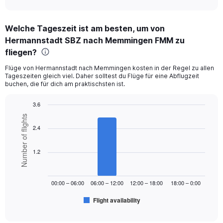
axis
interactive
displaying
chart
categories.
Welche Tageszeit ist am besten, um von
Range:
Hermannstadt SBZ nach Memmingen FMM zu
12
categories.
fliegen?
The
chart
Flüge von Hermannstadt nach Memmingen kosten in der Regel zu allen
Tageszeiten gleich viel. Daher solltest du Flüge für eine Abflugzeit
has
buchen, die für dich am praktischsten ist.
1
Y
3.6
axis
displaying
Bar
Chart
Number of flights
graphic.
chart
values.
2.4
with
Range:
6
0
bars.
1.2
to
240.
The
chart
00:00 – 06:00
06:00 – 12:00
12:00 – 18:00
18:00 – 0:00
has
1
Flight availability
X
End
of
axis
interactive
chart