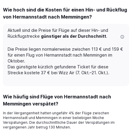
displaying
categories.
Wie hoch sind die Kosten für einen Hin- und Rückflug
Range:
von Hermannstadt nach Memmingen?
6
categories.
The
Aktuell sind die Preise für Flüge auf dieser Hin- und
chart
Rückflugstrecke
günstiger als der Durchschnitt
.
has
1
Die Preise liegen normalerweise zwischen 113 € und 159 €
Y
für einen Flug von Hermannstadt nach Memmingen im
axis
Oktober.
displaying
Das günstigste kürzlich gefundene Ticket für diese
Number
of
Strecke kostete 37 € bei Wizz Air (7. Okt.–21. Okt.).
flights.
Range:
0
to
Wie häufig sind Flüge von Hermannstadt nach
3.6.
Memmingen verspätet?
In der Vergangenheit hatten ungefähr 4% der Flüge zwischen
Hermannstadt und Memmingen in einer beliebigen Woche
Verspätungen. Die durchschnittliche Dauer der Verspätungen im
vergangenen Jahr betrug 130 Minuten.