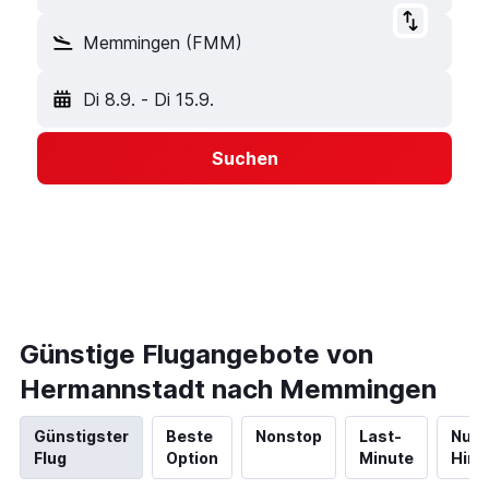
Memmingen (FMM)
Di 8.9.
-
Di 15.9.
Suchen
Günstige Flugangebote von
Hermannstadt nach Memmingen
Günstigster
Beste
Nonstop
Last-
Nur
Flug
Option
Minute
Hinf