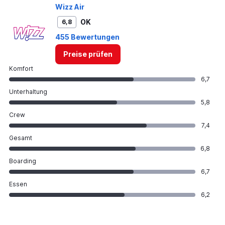
Wizz Air
OK
6,8
455 Bewertungen
Preise prüfen
Komfort
6,7
Unterhaltung
5,8
Crew
7,4
Gesamt
6,8
Boarding
6,7
Essen
6,2