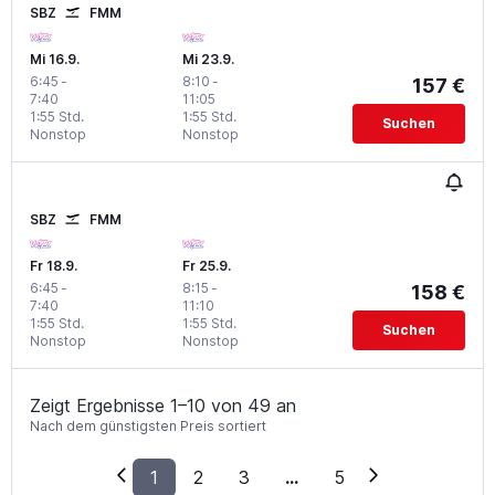
SBZ
FMM
Mi 16.9.
Mi 23.9.
6:45
-
8:10
-
157 €
7:40
11:05
1:55 Std.
1:55 Std.
Suchen
Nonstop
Nonstop
SBZ
FMM
Fr 18.9.
Fr 25.9.
6:45
-
8:15
-
158 €
7:40
11:10
1:55 Std.
1:55 Std.
Suchen
Nonstop
Nonstop
Zeigt Ergebnisse 1–10 von 49 an
Nach dem günstigsten Preis sortiert
1
2
3
...
5