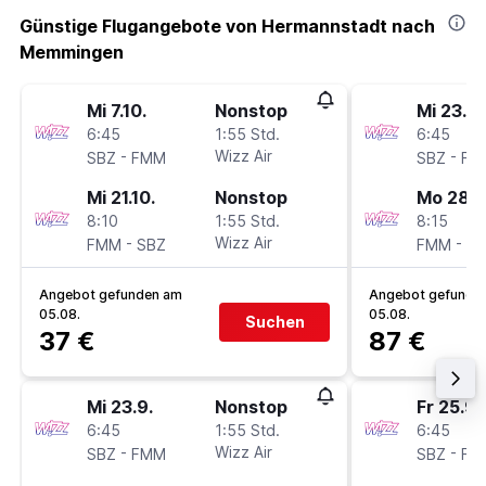
Günstige Flugangebote von Hermannstadt nach
Memmingen
Mi 7.10.
Nonstop
Mi 23.9.
6:45
1:55 Std.
6:45
-
Wizz Air
-
SBZ
FMM
SBZ
FM
Mi 21.10.
Nonstop
Mo 28.9
8:10
1:55 Std.
8:15
-
Wizz Air
-
FMM
SBZ
FMM
SB
Angebot gefunden am
Angebot gefunde
05.08.
05.08.
Suchen
37 €
87 €
Mi 23.9.
Nonstop
Fr 25.9.
6:45
1:55 Std.
6:45
-
Wizz Air
-
SBZ
FMM
SBZ
FM