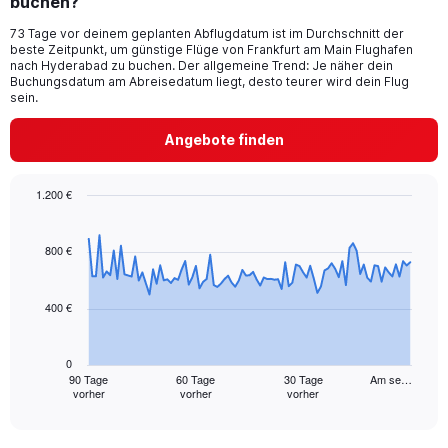
buchen?
The
chart
73 Tage vor deinem geplanten Abflugdatum ist im Durchschnitt der
beste Zeitpunkt, um günstige Flüge von Frankfurt am Main Flughafen
has
nach Hyderabad zu buchen. Der allgemeine Trend: Je näher dein
1
Buchungsdatum am Abreisedatum liegt, desto teurer wird dein Flug
Y
sein.
axis
displaying
Angebote finden
values.
Range:
0
1.200 €
to
Chart
Chart
36.
graphic.
with
91
800 €
data
points.
400 €
The
chart
has
0
1
90 Tage
60 Tage
30 Tage
Am se…
vorher
vorher
vorher
X
End
of
axis
interactive
displaying
chart