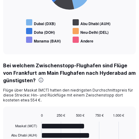
Dubai (DXB)
Abu Dhabi (AUH)
Doha (DOH)
Neu-Delhi (DEL)
Manama (BAH)
Andere
End
of
interactive
chart
Bei welchem Zwischenstopp-Flughafen sind Flüge
von Frankfurt am Main Flughafen nach Hyderabad am
günstigsten?
Flüge über Maskat (MCT) hatten den niedrigsten Durchschnittspreis für
diese Strecke: Hin- und Rückflüge mit einem Zwischenstopp dort
kosteten etwa 554 €.
0
250 €
500 €
750 €
1.000 €
Bar
Chart
graphic.
chart
Maskat (MCT)
with
6
Abu Dhabi (AUH)