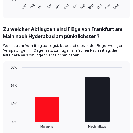
0%
has
Jan
Feb
Mrz
Apr
Mai
Jun
Jul
Aug
Sep
Okt
Nov
Dez
1
End
of
X
interactive
axis
chart
displaying
Zu welcher Abflugzeit sind Flüge von Frankfurt am
categories.
Range:
Main nach Hyderabad am pünktlichsten?
14
Wenn du am Vormittag abfliegst, bedeutet dies in der Regel weniger
categories.
Verspätungen im Gegensatz zu Flügen am frühen Nachmittag, die
The
häufigere Verspätungen verzeichnet haben.
chart
has
36%
1
Bar
Y
Chart
graphic.
chart
axis
with
24%
displaying
2
values.
bars.
Range:
0
12%
The
to
chart
60.
has
1
0%
Morgens
Nachmittags
X
End
of
axis