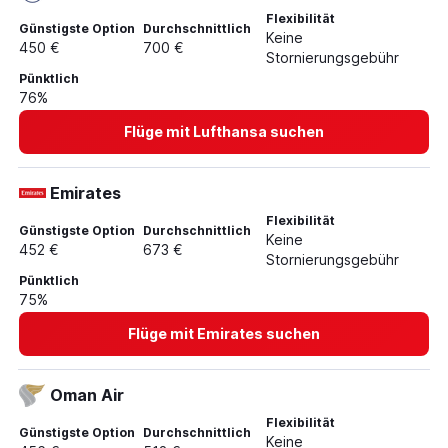
Flexibilität
Flüge nach Las Palmas de Gran Canaria
Günstigste Option
Durchschnittlich
Keine
450 €
700 €
Flüge nach Düsseldorf
Stornierungsgebühr
Flüge nach Izmir
Pünktlich
76%
Flüge mit Lufthansa suchen
Emirates
Flexibilität
Günstigste Option
Durchschnittlich
Keine
452 €
673 €
Stornierungsgebühr
Pünktlich
75%
Flüge mit Emirates suchen
Oman Air
Flexibilität
Günstigste Option
Durchschnittlich
Keine