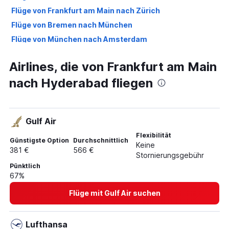
Flüge von Frankfurt am Main nach Zürich
Flüge von Bremen nach München
Flüge von München nach Amsterdam
Flüge von Frankfurt am Main Flughafen nach Venedig
Airlines, die von Frankfurt am Main
Flüge nach München
nach Hyderabad fliegen
Flüge nach Heraklion
Flüge nach Wien
Flüge nach London
Gulf Air
Flüge nach Dubai
Flexibilität
Flüge nach Barcelona
Günstigste Option
Durchschnittlich
Keine
381 €
566 €
Flüge nach Thessaloniki
Stornierungsgebühr
Pünktlich
Flüge nach Athen
67%
Flüge nach Hurghada
Flüge mit Gulf Air suchen
Flüge nach Denpasar
Flüge nach Zürich
Lufthansa
Flüge nach New York