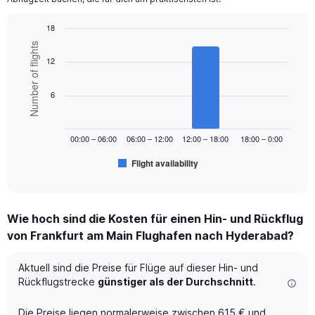
1
Y
18
axis
displaying
Bar
Chart
Number of flights
graphic.
chart
values.
12
with
Range:
6
0
bars.
6
to
900.
The
chart
00:00 – 06:00
06:00 – 12:00
12:00 – 18:00
18:00 – 0:00
has
1
Flight availability
X
End
of
axis
interactive
displaying
chart
categories.
Wie hoch sind die Kosten für einen Hin- und Rückflug
Range:
von Frankfurt am Main Flughafen nach Hyderabad?
6
categories.
The
Aktuell sind die Preise für Flüge auf dieser Hin- und
chart
Rückflugstrecke
günstiger als der Durchschnitt
.
has
1
Die Preise liegen normalerweise zwischen 615 € und