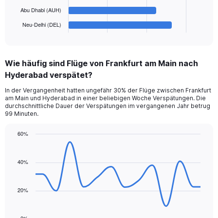
chart
has
Abu Dhabi (AUH)
1
Neu-Delhi (DEL)
X
End
of
axis
interactive
displaying
chart
categories.
Wie häufig sind Flüge von Frankfurt am Main nach
Range:
Hyderabad verspätet?
6
categories.
In der Vergangenheit hatten ungefähr 30% der Flüge zwischen Frankfurt
The
am Main und Hyderabad in einer beliebigen Woche Verspätungen. Die
chart
durchschnittliche Dauer der Verspätungen im vergangenen Jahr betrug
has
99 Minuten.
1
Y
60%
axis
Line
Chart
displaying
graphic.
chart
values.
with
40%
Range:
14
data
0
points.
to
20%
240.
The
chart