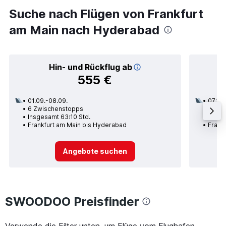
Suche nach Flügen von Frankfurt
am Main nach Hyderabad
Hin- und Rückflug ab
555 €
01.09.-08.09.
07.10.
6 Zwischenstopps
2 Zwi
Insgesamt 63:10 Std.
Insge
Frankfurt am Main bis Hyderabad
Frank
Angebote suchen
SWOODOO Preisfinder
Verwende die Filter unten, um Flüge vom Flughafen