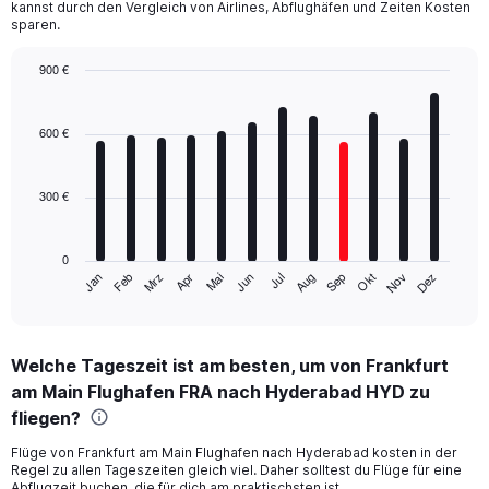
kannst durch den Vergleich von Airlines, Abflughäfen und Zeiten Kosten
sparen.
900 €
Bar
Chart
graphic.
chart
with
600 €
12
bars.
300 €
The
chart
has
0
1
Mrz
Jun
Sep
Dez
Jan
Apr
Jul
Okt
Feb
Mai
Aug
Nov
X
End
of
axis
interactive
displaying
chart
categories.
Welche Tageszeit ist am besten, um von Frankfurt
Range:
am Main Flughafen FRA nach Hyderabad HYD zu
12
categories.
fliegen?
The
chart
Flüge von Frankfurt am Main Flughafen nach Hyderabad kosten in der
Regel zu allen Tageszeiten gleich viel. Daher solltest du Flüge für eine
has
Abflugzeit buchen, die für dich am praktischsten ist.