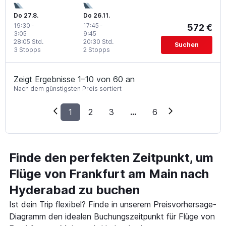
Do 27.8.
Do 26.11.
19:30
-
17:45
-
572 €
3:05
9:45
28:05 Std.
20:30 Std.
Suchen
3 Stopps
2 Stopps
Zeigt Ergebnisse 1–10 von 60 an
Nach dem günstigsten Preis sortiert
1
2
3
...
6
Finde den perfekten Zeitpunkt, um
Flüge von Frankfurt am Main nach
Hyderabad zu buchen
Ist dein Trip flexibel? Finde in unserem Preisvorhersage-
Diagramm den idealen Buchungszeitpunkt für Flüge von