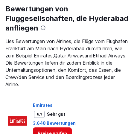
categories.
Range:
Bewertungen von
91
Fluggesellschaften, die Hyderabad
categories.
The
anfliegen
chart
has
1
Lies Bewertungen von Airlines, die Flüge vom Flughafen
Y
Frankfurt am Main nach Hyderabad durchführen, wie
axis
zum Beispiel Emirates,Qatar AirwaysundEtihad Airways.
displaying
Die Bewertungen liefern dir zudem Einblick in die
values.
Range:
Unterhaltungsoptionen, den Komfort, das Essen, die
0
Crew/den Service und den Boardingprozess jeder
to
Airline.
1200.
Emirates
Sehr gut
8,1
3.648 Bewertungen
Preise prüfen