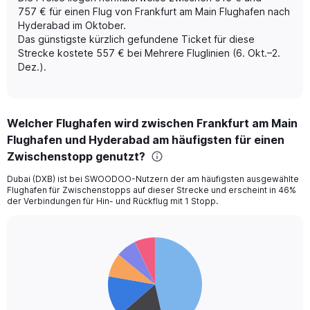
Y
757 € für einen Flug von Frankfurt am Main Flughafen nach
axis
Hyderabad im Oktober.
displaying
Das günstigste kürzlich gefundene Ticket für diese
Number
of
Strecke kostete 557 € bei Mehrere Fluglinien (6. Okt.–2.
flights.
Dez.).
Range:
0
to
18.
Welcher Flughafen wird zwischen Frankfurt am Main
Flughafen und Hyderabad am häufigsten für einen
Zwischenstopp genutzt?
Dubai (DXB) ist bei SWOODOO-Nutzern der am häufigsten ausgewählte
Flughafen für Zwischenstopps auf dieser Strecke und erscheint in 46%
der Verbindungen für Hin- und Rückflug mit 1 Stopp.
Pie
Chart
graphic.
chart
with
6
slices.