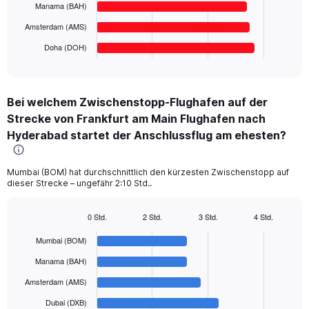
The
Manama (BAH)
1000.
chart
has
Amsterdam (AMS)
1
Doha (DOH)
X
End
of
axis
interactive
displaying
chart
categories.
Bei welchem Zwischenstopp-Flughafen auf der
Range:
Strecke von Frankfurt am Main Flughafen nach
6
categories.
Hyderabad startet der Anschlussflug am ehesten?
The
chart
has
Mumbai (BOM) hat durchschnittlich den kürzesten Zwischenstopp auf
1
dieser Strecke – ungefähr 2:10 Std..
Y
axis
0 Std.
2 Std.
3 Std.
4 Std.
displaying
Bar
Chart
values.
graphic.
chart
Mumbai (BOM)
with
Range:
6
Manama (BAH)
0
bars.
to
Amsterdam (AMS)
900.
The
Dubai (DXB)