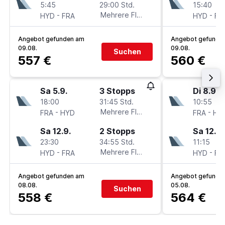
5:45
29:00 Std.
15:40
-
Mehrere Fluglinien
-
HYD
FRA
HYD
FR
Angebot gefunden am
Angebot gefunde
09.08.
09.08.
Suchen
557 €
560 €
Sa 5.9.
3 Stopps
Di 8.9.
18:00
31:45 Std.
10:55
-
Mehrere Fluglinien
-
FRA
HYD
FRA
HY
Sa 12.9.
2 Stopps
Sa 12.9.
23:30
34:55 Std.
11:15
-
Mehrere Fluglinien
-
HYD
FRA
HYD
FR
Angebot gefunden am
Angebot gefunde
08.08.
05.08.
Suchen
558 €
564 €