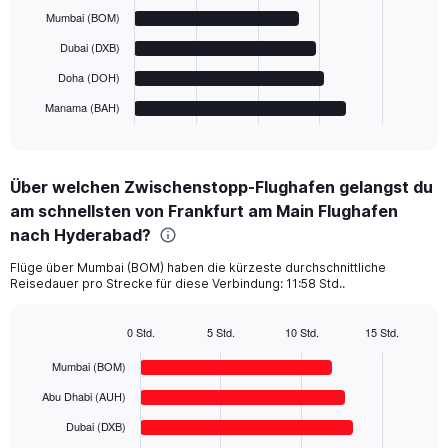
bars.
Mumbai (BOM)
The
Dubai (DXB)
chart
has
Doha (DOH)
1
Manama (BAH)
X
End
of
axis
interactive
displaying
chart
categories.
Über welchen Zwischenstopp-Flughafen gelangst du
Range:
am schnellsten von Frankfurt am Main Flughafen
6
categories.
nach Hyderabad?
The
chart
Flüge über Mumbai (BOM) haben die kürzeste durchschnittliche
Reisedauer pro Strecke für diese Verbindung: 11:58 Std..
has
1
Y
0 Std.
5 Std.
10 Std.
15 Std.
axis
Bar
Chart
displaying
graphic.
chart
Mumbai (BOM)
with
values.
6
Abu Dhabi (AUH)
Range:
bars.
0
Dubai (DXB)
to