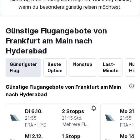
wenn du besonders günstig reisen möchtest.
Günstige Flugangebote von
Frankfurt am Main nach
Hyderabad
Günstigster
Beste
Nonstop
Last-
Nur
Flug
Option
Minute
Hinf
Günstige Flugangebote von Frankfurt am Main
nach Hyderabad
Di 6.10.
2 Stopps
Mo 31.8.
21:55
21:15 Std.
21:55
-
Mehrere Fluglinien
-
FRA
HYD
FRA
HY
Mi 2.12.
1 Stopp
Mo 14.9