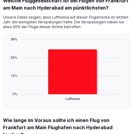
Welche Fluggesellschaft ist bei Flügen von Frankfurt
Range:
am Main nach Hyderabad am pünktlichsten?
7
categories.
Unsere Daten zeigen, dass Lufthansa auf dieser Flugstrecke im letzten
The
Jahr die wenigsten Verspätungen hatte. Die Verspätungen haben nur
chart
etwa 30% der Flüge dieser Airline betroffen.
has
1
36%
Y
Bar
Chart
axis
graphic.
chart
displaying
with
24%
values.
1
Range:
bar.
0
12%
to
The
45.
chart
has
1
0%
Lufthansa
X
End
of
axis
interactive
displaying
chart
categories.
Wie lange im Voraus sollte ich einen Flug von
Range:
Frankfurt am Main Flughafen nach Hyderabad
1
categories.