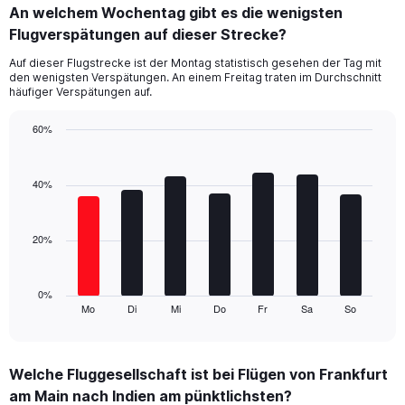
categories.
An welchem Wochentag gibt es die wenigsten
Range:
Flugverspätungen auf dieser Strecke?
4
categories.
Auf dieser Flugstrecke ist der Montag statistisch gesehen der Tag mit
The
den wenigsten Verspätungen. An einem Freitag traten im Durchschnitt
chart
häufiger Verspätungen auf.
has
1
60%
Y
Bar
Chart
axis
graphic.
chart
displaying
with
40%
values.
7
Range:
bars.
0
20%
to
The
60.
chart
has
1
0%
Mo
Di
Mi
Do
Fr
Sa
So
X
End
of
axis
interactive
displaying
chart
categories.
Welche Fluggesellschaft ist bei Flügen von Frankfurt
Range:
am Main nach Indien am pünktlichsten?
7