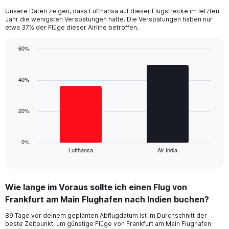
categories.
Unsere Daten zeigen, dass Lufthansa auf dieser Flugstrecke im letzten
The
Jahr die wenigsten Verspätungen hatte. Die Verspätungen haben nur
chart
etwa 37% der Flüge dieser Airline betroffen.
has
1
60%
Y
Bar
Chart
axis
graphic.
chart
displaying
with
40%
values.
2
Range:
bars.
0
20%
to
The
60.
chart
has
1
0%
Lufthansa
Air India
X
End
of
axis
interactive
displaying
chart
categories.
Wie lange im Voraus sollte ich einen Flug von
Range:
Frankfurt am Main Flughafen nach Indien buchen?
2
categories.
89 Tage vor deinem geplanten Abflugdatum ist im Durchschnitt der
The
beste Zeitpunkt, um günstige Flüge von Frankfurt am Main Flughafen
chart