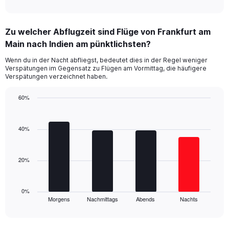
of
X
interactive
axis
chart
displaying
Zu welcher Abflugzeit sind Flüge von Frankfurt am
categories.
Range:
Main nach Indien am pünktlichsten?
14
Wenn du in der Nacht abfliegst, bedeutet dies in der Regel weniger
categories.
Verspätungen im Gegensatz zu Flügen am Vormittag, die häufigere
The
Verspätungen verzeichnet haben.
chart
has
60%
1
Bar
Y
Chart
graphic.
chart
axis
with
40%
displaying
4
values.
bars.
Range:
20
20%
The
to
chart
80.
has
1
0%
Morgens
Nachmittags
Abends
Nachts
X
End
of
axis
interactive
displaying
chart