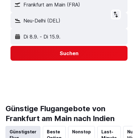
Frankfurt am Main (FRA)
Neu-Delhi (DEL)
Di 8.9.
-
Di 15.9.
Suchen
Günstige Flugangebote von
Frankfurt am Main nach Indien
Günstigster
Beste
Nonstop
Last-
Nur
Flug
Option
Minute
Hinf