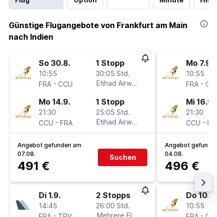
Günstige Flugangebote von Frankfurt am Main
nach Indien
So 30.8.
1 Stopp
Mo 7.9.
10:55
30:05 Std.
10:55
-
Etihad Airways
-
FRA
CCU
FRA
CC
Mo 14.9.
1 Stopp
Mi 16.9.
21:30
25:05 Std.
21:30
-
Etihad Airways
-
CCU
FRA
CCU
FR
Angebot gefunden am
Angebot gefunde
07.08.
04.08.
Suchen
491 €
496 €
Di 1.9.
2 Stopps
Do 10.9.
14:45
26:00 Std.
10:55
-
Mehrere Fluglinien
-
FRA
TRV
FRA
CC