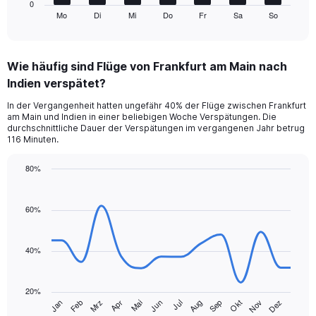
1
0
Mo
Di
Mi
Do
Fr
Sa
So
X
End
of
axis
interactive
displaying
chart
categories.
Wie häufig sind Flüge von Frankfurt am Main nach
Range:
Indien verspätet?
7
categories.
In der Vergangenheit hatten ungefähr 40% der Flüge zwischen Frankfurt
The
am Main und Indien in einer beliebigen Woche Verspätungen. Die
chart
durchschnittliche Dauer der Verspätungen im vergangenen Jahr betrug
has
116 Minuten.
1
Y
80%
axis
Line
Chart
displaying
graphic.
chart
values.
with
60%
Range:
14
data
0
points.
to
40%
12.
The
chart
20%
has
Jan
Feb
Mrz
Apr
Mai
Jun
Jul
Aug
Sep
Okt
Nov
Dez
1
End