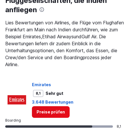
Fluggesellschaften, die Indien
categories.
The
anfliegen
chart
has
1
Lies Bewertungen von Airlines, die Flüge vom Flughafen
Y
Frankfurt am Main nach Indien durchführen, wie zum
axis
Beispiel Emirates,Etihad AirwaysundGulf Air. Die
displaying
Bewertungen liefern dir zudem Einblick in die
values.
Range:
Unterhaltungsoptionen, den Komfort, das Essen, die
0
Crew/den Service und den Boardingprozess jeder
to
Airline.
900.
Emirates
Sehr gut
8,1
3.648 Bewertungen
Preise prüfen
Boarding
8,1