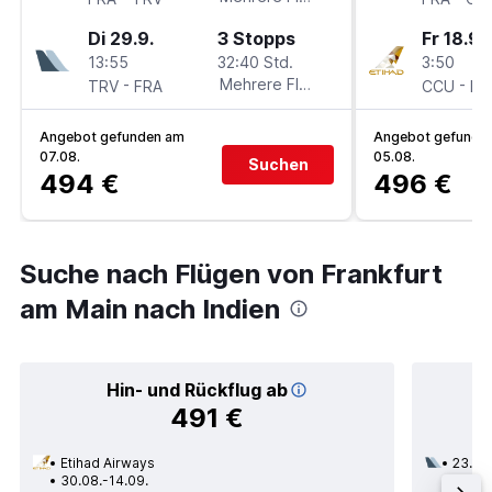
Di 29.9.
3 Stopps
Fr 18.9.
13:55
32:40 Std.
3:50
-
Mehrere Fluglinien
-
TRV
FRA
CCU
FR
Angebot gefunden am
Angebot gefunde
07.08.
05.08.
Suchen
494 €
496 €
Suche nach Flügen von Frankfurt
am Main nach Indien
Hin- und Rückflug ab
491 €
Etihad Airways
23.08
30.08.-14.09.
2 Zwi