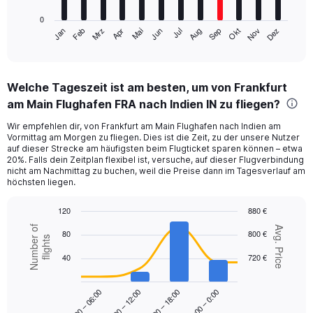
has
0
1
Mrz
Jun
Sep
Dez
Jan
Apr
Jul
Okt
Feb
Mai
Aug
Nov
X
End
of
axis
interactive
displaying
chart
categories.
Welche Tageszeit ist am besten, um von Frankfurt
Range:
am Main Flughafen FRA nach Indien IN zu fliegen?
12
categories.
Wir empfehlen dir, von Frankfurt am Main Flughafen nach Indien am
The
Vormittag am Morgen zu fliegen. Dies ist die Zeit, zu der unsere Nutzer
chart
auf dieser Strecke am häufigsten beim Flugticket sparen können – etwa
has
20%. Falls dein Zeitplan flexibel ist, versuche, auf dieser Flugverbindung
1
nicht am Nachmittag zu buchen, weil die Preise dann im Tagesverlauf am
Y
höchsten liegen.
axis
displaying
120
880 €
values.
Combination
Chart
Number of
Avg. Price
80
800 €
Range:
graphic.
chart
flights
with
0
40
720 €
2
to
data
900.
series.
18:00 – 0:00
00:00 – 06:00
06:00 – 12:00
12:00 – 18:00
The