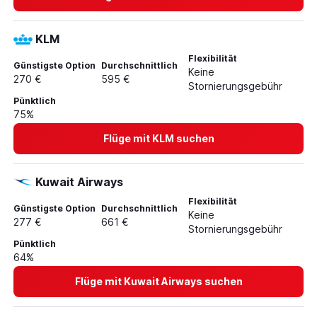
Flüge von Frankfurt Hahn nach Singapur
Flüge von Frankfurt am Main nach Almaty
KLM
Flüge von Frankfurt Hahn nach Denpasar
Flexibilität
Günstigste Option
Durchschnittlich
Flüge von Frankfurt am Main nach Baku
Keine
270 €
595 €
Stornierungsgebühr
Flüge von Frankfurt am Main nach Subang
Pünktlich
Flüge von Frankfurt am Main nach Krabi
75%
Flüge von Frankfurt Hahn nach Hongqiao
Flüge mit KLM suchen
Flüge von Frankfurt Hahn nach Shanghai Pu Dong
Kuwait Airways
Flexibilität
Günstigste Option
Durchschnittlich
Keine
277 €
661 €
Stornierungsgebühr
Pünktlich
64%
Flüge mit Kuwait Airways suchen