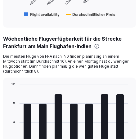
chart
has
Flight availability
Durchschnittlicher Preis
1
End
of
X
interactive
axis
chart
displaying
Wöchentliche Flugverfügbarkeit für die Strecke
categories.
Range:
Frankfurt am Main Flughafen-Indien
6
Die meisten Flüge von FRA nach IN0 finden planmäßig an einem
categories.
Mittwoch statt (im Durchschnitt 10). An einen Montag hast du weniger
The
Flugoptionen. Dann finden planmäßig die wenigsten Flüge statt
chart
(durchschnittlich 8).
has
2
12
Y
Bar
Chart
axes
graphic.
chart
displaying
with
8
Avg.
7
Price
bars.
and
Number
4
The
of
chart
flights.
has