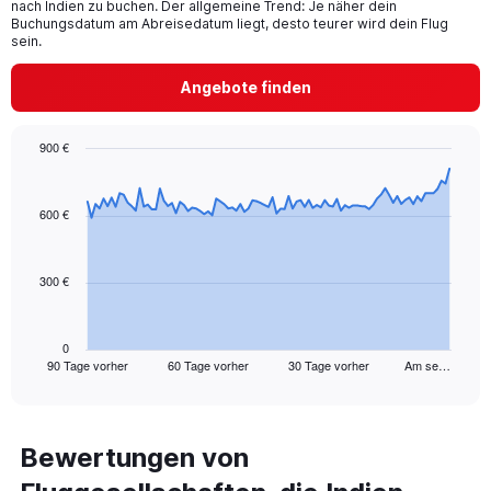
nach Indien zu buchen. Der allgemeine Trend: Je näher dein
has
Buchungsdatum am Abreisedatum liegt, desto teurer wird dein Flug
1
sein.
Y
axis
Angebote finden
displaying
values.
Range:
900 €
0
Chart
Chart
to
graphic.
with
60.
91
600 €
data
points.
300 €
The
chart
has
1
0
90 Tage vorher
60 Tage vorher
30 Tage vorher
Am se…
X
End
of
axis
interactive
displaying
chart
categories.
Range:
Bewertungen von
91