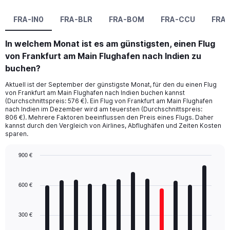
FRA-IN0
FRA-BLR
FRA-BOM
FRA-CCU
FRA
In welchem Monat ist es am günstigsten, einen Flug
von Frankfurt am Main Flughafen nach Indien zu
buchen?
Aktuell ist der September der günstigste Monat, für den du einen Flug
von Frankfurt am Main Flughafen nach Indien buchen kannst
(Durchschnittspreis: 576 €). Ein Flug von Frankfurt am Main Flughafen
nach Indien im Dezember wird am teuersten (Durchschnittspreis:
806 €). Mehrere Faktoren beeinflussen den Preis eines Flugs. Daher
kannst durch den Vergleich von Airlines, Abflughäfen und Zeiten Kosten
sparen.
900 €
Bar
Chart
graphic.
chart
with
600 €
12
bars.
300 €
The
chart