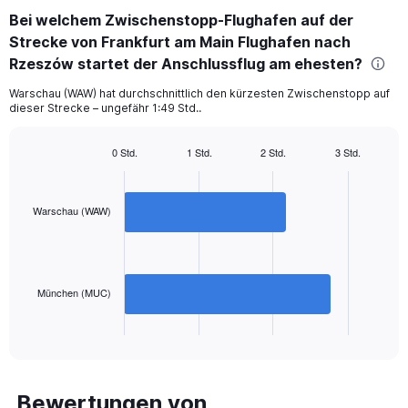
categories.
Bei welchem Zwischenstopp-Flughafen auf der
Range:
Strecke von Frankfurt am Main Flughafen nach
2
categories.
Rzeszów startet der Anschlussflug am ehesten?
The
chart
Warschau (WAW) hat durchschnittlich den kürzesten Zwischenstopp auf
dieser Strecke – ungefähr 1:49 Std..
has
1
Y
0 Std.
1 Std.
2 Std.
3 Std.
axis
Bar
Chart
displaying
graphic.
chart
with
values.
2
Warschau (WAW)
Range:
bars.
0
to
The
300.
chart
has
München (MUC)
1
X
End
of
axis
interactive
displaying
chart
categories.
Range:
Bewertungen von