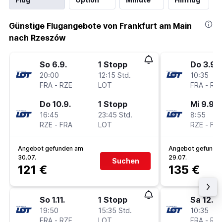
Günstige Flugangebote von Frankfurt am Main
nach Rzeszów
So 6.9.
1 Stopp
Do 3.9.
20:00
12:15 Std.
10:35
FRA
-
RZE
LOT
FRA
-
RZ
Do 10.9.
1 Stopp
Mi 9.9.
16:45
23:45 Std.
8:55
RZE
-
FRA
LOT
RZE
-
FR
Angebot gefunden am
Angebot gefunde
30.07.
29.07.
Suchen
121 €
135 €
So 1.11.
1 Stopp
Sa 12.9.
19:50
15:35 Std.
10:35
FRA
-
RZE
LOT
FRA
-
RZ