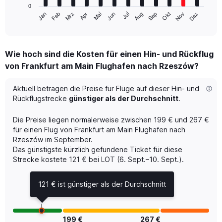
has
0
1
Mrz
Jun
Sep
Dez
Jan
Apr
Jul
Okt
Feb
Mai
Aug
Nov
X
End
of
axis
interactive
displaying
chart
categories.
Wie hoch sind die Kosten für einen Hin- und Rückflug
Range:
von Frankfurt am Main Flughafen nach Rzeszów?
12
categories.
The
Aktuell betragen die Preise für Flüge auf dieser Hin- und
chart
Rückflugstrecke
günstiger als der Durchschnitt
.
has
1
Die Preise liegen normalerweise zwischen 199 € und 267 €
Y
für einen Flug von Frankfurt am Main Flughafen nach
axis
Rzeszów im September.
displaying
Das günstigste kürzlich gefundene Ticket für diese
values.
Range:
Strecke kostete 121 € bei LOT (6. Sept.–10. Sept.).
0
to
121 € ist günstiger als der Durchschnitt
360.
199 €
267 €