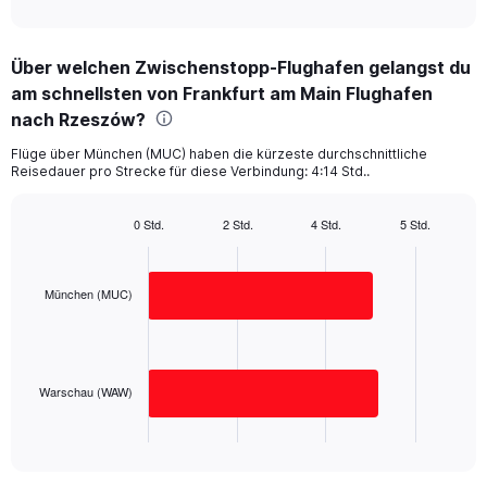
of
axis
interactive
displaying
chart
categories.
Über welchen Zwischenstopp-Flughafen gelangst du
Range:
am schnellsten von Frankfurt am Main Flughafen
2
categories.
nach Rzeszów?
The
chart
Flüge über München (MUC) haben die kürzeste durchschnittliche
Reisedauer pro Strecke für diese Verbindung: 4:14 Std..
has
1
Y
0 Std.
2 Std.
4 Std.
5 Std.
axis
Bar
Chart
displaying
graphic.
chart
with
values.
2
München (MUC)
Range:
bars.
0
to
The
300.
chart
has
Warschau (WAW)
1
X
End
of
axis
interactive
displaying
chart