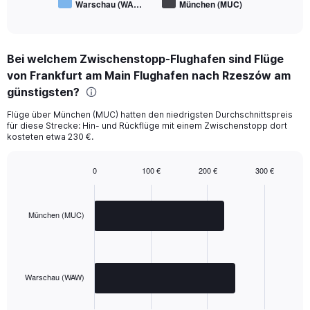
Warschau (WA…
München (MUC)
End
of
interactive
chart
Bei welchem Zwischenstopp-Flughafen sind Flüge
von Frankfurt am Main Flughafen nach Rzeszów am
günstigsten?
Flüge über München (MUC) hatten den niedrigsten Durchschnittspreis
für diese Strecke: Hin- und Rückflüge mit einem Zwischenstopp dort
kosteten etwa 230 €.
0
100 €
200 €
300 €
Bar
Chart
graphic.
chart
with
2
München (MUC)
bars.
The
chart
has
Warschau (WAW)
1
X
End