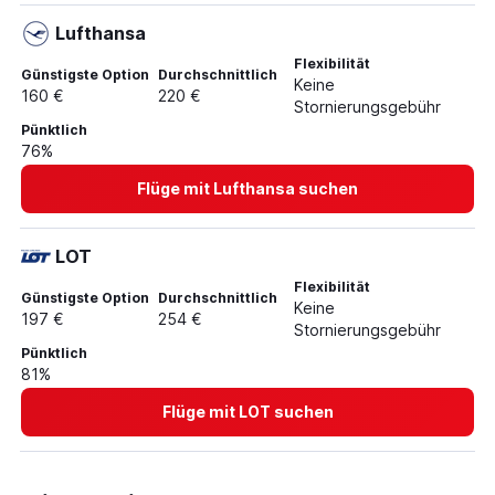
Flüge von Frankfurt Hahn nach Lublin
Lufthansa
Flüge von Frankfurt am Main nach Bydgoszcz
Flexibilität
Flüge von Frankfurt am Main nach Łódź
Günstigste Option
Durchschnittlich
Keine
160 €
220 €
Flüge von Frankfurt Hahn nach Bydgoszcz
Stornierungsgebühr
Pünktlich
76%
Flüge mit Lufthansa suchen
LOT
Flexibilität
Günstigste Option
Durchschnittlich
Keine
197 €
254 €
Stornierungsgebühr
Pünktlich
81%
Flüge mit LOT suchen