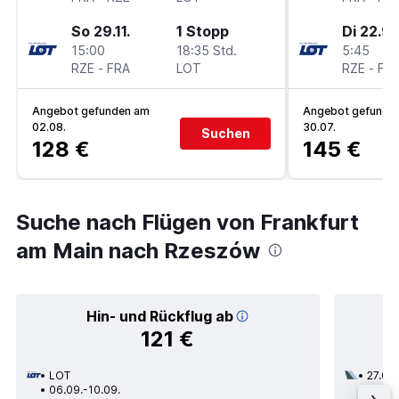
So 29.11.
1 Stopp
Di 22.9.
15:00
18:35 Std.
5:45
RZE
-
FRA
LOT
RZE
-
FR
Angebot gefunden am
Angebot gefunde
02.08.
30.07.
Suchen
128 €
145 €
Suche nach Flügen von Frankfurt
am Main nach Rzeszów
Hin- und Rückflug ab
121 €
LOT
27.09.
06.09.-10.09.
1 Zwi