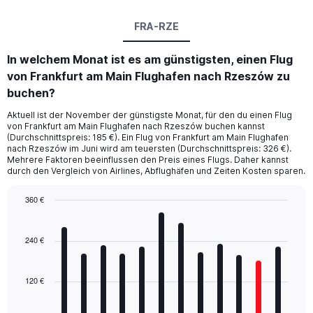
FRA-RZE
In welchem Monat ist es am günstigsten, einen Flug
von Frankfurt am Main Flughafen nach Rzeszów zu
buchen?
Aktuell ist der November der günstigste Monat, für den du einen Flug
von Frankfurt am Main Flughafen nach Rzeszów buchen kannst
(Durchschnittspreis: 185 €). Ein Flug von Frankfurt am Main Flughafen
nach Rzeszów im Juni wird am teuersten (Durchschnittspreis: 326 €).
Mehrere Faktoren beeinflussen den Preis eines Flugs. Daher kannst
durch den Vergleich von Airlines, Abflughäfen und Zeiten Kosten sparen.
360 €
Bar
Chart
graphic.
chart
with
240 €
12
bars.
120 €
The
chart