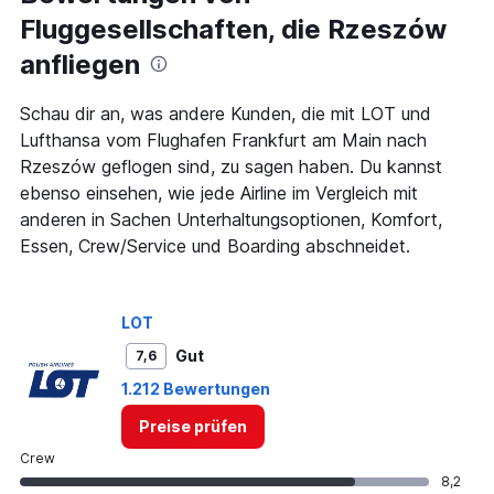
2
Fluggesellschaften, die Rzeszów
categories.
The
anfliegen
chart
has
1
Schau dir an, was andere Kunden, die mit LOT und
Y
Lufthansa vom Flughafen Frankfurt am Main nach
axis
Rzeszów geflogen sind, zu sagen haben. Du kannst
displaying
ebenso einsehen, wie jede Airline im Vergleich mit
values.
Range:
anderen in Sachen Unterhaltungsoptionen, Komfort,
0
Essen, Crew/Service und Boarding abschneidet.
to
150.
LOT
Gut
7,6
1.212 Bewertungen
Preise prüfen
Crew
8,2