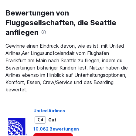
categories.
Range:
Bewertungen von
91
Fluggesellschaften, die Seattle
categories.
The
anfliegen
chart
has
1
Gewinne einen Eindruck davon, wie es ist, mit United
Y
Airlines,Aer LingusundIcelandair vom Flughafen
axis
Frankfurt am Main nach Seattle zu fliegen, indem du
displaying
Bewertungen bisheriger Kunden liest. Nutzer haben die
values.
Range:
Airlines ebenso im Hinblick auf Unterhaltungsoptionen,
0
Komfort, Essen, Crew/Service und das Boarding
to
bewertet.
1200.
United Airlines
Gut
7,4
10.062 Bewertungen