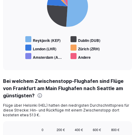
6
slices.
Reykjavík (KEF)
Dublin (DUB)
London (LHR)
Zürich (ZRH)
Amsterdam (A…
Andere
End
of
interactive
chart
Bei welchem Zwischenstopp-Flughafen sind Flüge
von Frankfurt am Main Flughafen nach Seattle am
günstigsten?
Flüge über Helsinki (HEL) hatten den niedrigsten Durchschnittspreis für
diese Strecke: Hin- und Rückflüge mit einem Zwischenstopp dort
kosteten etwa 513 €.
0
200 €
400 €
600 €
800 €
Bar
Chart