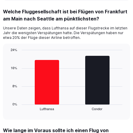
displaying
chart
categories.
Welche Fluggesellschaft ist bei Flügen von Frankfurt
Range:
am Main nach Seattle am pünktlichsten?
7
categories.
Unsere Daten zeigen, dass Lufthansa auf dieser Flugstrecke im letzten
The
Jahr die wenigsten Verspätungen hatte. Die Verspätungen haben nur
chart
etwa 20% der Flüge dieser Airline betroffen.
has
1
24%
Y
Bar
Chart
axis
graphic.
chart
displaying
with
16%
values.
2
Range:
bars.
0
8%
to
The
30.
chart
has
1
0%
Lufthansa
Condor
X
End
of
axis
interactive
displaying
chart
categories.
Wie lange im Voraus sollte ich einen Flug von
Range: