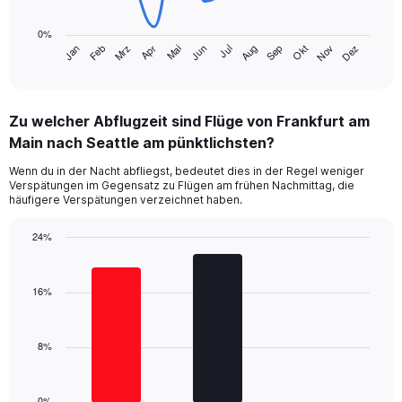
The
chart
0%
has
Jan
Feb
Mrz
Apr
Mai
Jun
Jul
Aug
Sep
Okt
Nov
Dez
1
End
of
X
interactive
axis
chart
displaying
Zu welcher Abflugzeit sind Flüge von Frankfurt am
categories.
Range:
Main nach Seattle am pünktlichsten?
14
Wenn du in der Nacht abfliegst, bedeutet dies in der Regel weniger
categories.
Verspätungen im Gegensatz zu Flügen am frühen Nachmittag, die
The
häufigere Verspätungen verzeichnet haben.
chart
has
24%
1
Bar
Y
Chart
graphic.
chart
axis
with
16%
displaying
3
values.
bars.
Range:
0
8%
The
to
chart
40.
has
1
0%