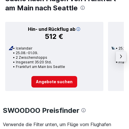
am Main nach Seattle
Hin- und Rückflug ab
512 €
Icelandair
25.11.
25.08.-01.09.
2 Zwi
2 Zwischenstopps
Insge
Insgesamt 35:20 Std.
Frankf
Frankfurt am Main bis Seattle
Angebote suchen
SWOODOO Preisfinder
Verwende die Filter unten, um Flüge vom Flughafen