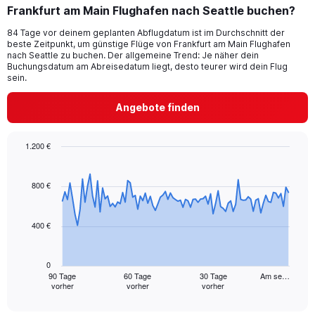
Frankfurt am Main Flughafen nach Seattle buchen?
2
categories.
84 Tage vor deinem geplanten Abflugdatum ist im Durchschnitt der
The
beste Zeitpunkt, um günstige Flüge von Frankfurt am Main Flughafen
chart
nach Seattle zu buchen. Der allgemeine Trend: Je näher dein
has
Buchungsdatum am Abreisedatum liegt, desto teurer wird dein Flug
1
sein.
Y
axis
Angebote finden
displaying
values.
Range:
1.200 €
0
Chart
Chart
to
graphic.
with
24.
91
800 €
data
points.
400 €
The
chart
has
0
1
90 Tage
60 Tage
30 Tage
Am se…
vorher
vorher
vorher
X
End
of
axis
interactive
displaying
chart