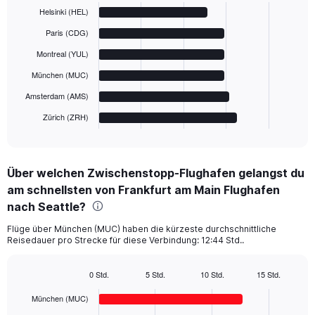
graphic.
chart
Helsinki (HEL)
with
6
Paris (CDG)
bars.
Montreal (YUL)
The
München (MUC)
chart
has
Amsterdam (AMS)
1
Zürich (ZRH)
X
End
of
axis
interactive
displaying
chart
categories.
Über welchen Zwischenstopp-Flughafen gelangst du
Range:
am schnellsten von Frankfurt am Main Flughafen
6
categories.
nach Seattle?
The
chart
Flüge über München (MUC) haben die kürzeste durchschnittliche
Reisedauer pro Strecke für diese Verbindung: 12:44 Std..
has
1
Y
0 Std.
5 Std.
10 Std.
15 Std.
axis
Bar
Chart
displaying
graphic.
chart
München (MUC)
with
values.