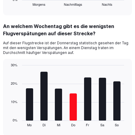
Morgens
Nachmittags
Nachts
X
End
of
axis
interactive
displaying
chart
categories.
An welchem Wochentag gibt es die wenigsten
Range:
Flugverspätungen auf dieser Strecke?
3
categories.
Auf dieser Flugstrecke ist der Donnerstag statistisch gesehen der Tag
The
mit den wenigsten Verspätungen. An einem Dienstag traten im
chart
Durchschnitt häufiger Verspätungen auf.
has
1
30%
Y
Bar
Chart
axis
graphic.
chart
displaying
with
20%
values.
7
Range:
bars.
0
10%
to
The
24.
chart
has
1
0%
Mo
Di
Mi
Do
Fr
Sa
So
X
End
of
axis
interactive