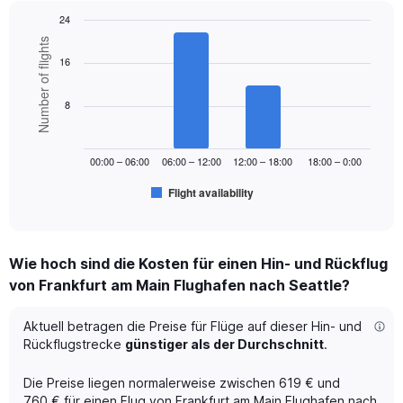
axis
24
displaying
Bar
Chart
Number of flights
values.
graphic.
chart
Range:
16
with
0
6
to
bars.
8
900.
The
chart
00:00 – 06:00
06:00 – 12:00
12:00 – 18:00
18:00 – 0:00
has
1
Flight availability
X
End
of
axis
interactive
displaying
chart
categories.
Wie hoch sind die Kosten für einen Hin- und Rückflug
Range:
von Frankfurt am Main Flughafen nach Seattle?
6
categories.
The
Aktuell betragen die Preise für Flüge auf dieser Hin- und
chart
Rückflugstrecke
günstiger als der Durchschnitt
.
has
1
Die Preise liegen normalerweise zwischen 619 € und
Y
760 € für einen Flug von Frankfurt am Main Flughafen nach