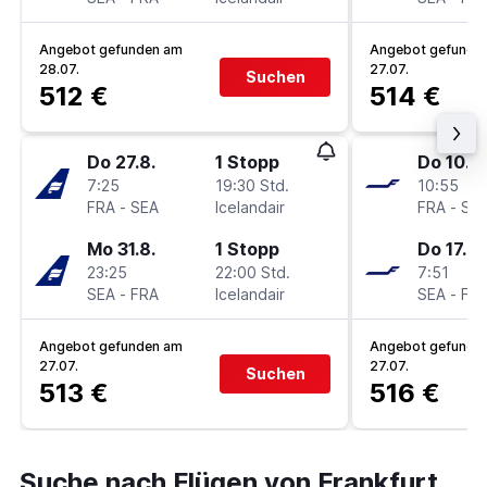
Angebot gefunden am
Angebot gefunde
28.07.
27.07.
Suchen
512 €
514 €
Do 27.8.
1 Stopp
Do 10.9.
7:25
19:30 Std.
10:55
FRA
-
SEA
Icelandair
FRA
-
SE
Mo 31.8.
1 Stopp
Do 17.9.
23:25
22:00 Std.
7:51
SEA
-
FRA
Icelandair
SEA
-
FR
Angebot gefunden am
Angebot gefunde
27.07.
27.07.
Suchen
513 €
516 €
Suche nach Flügen von Frankfurt