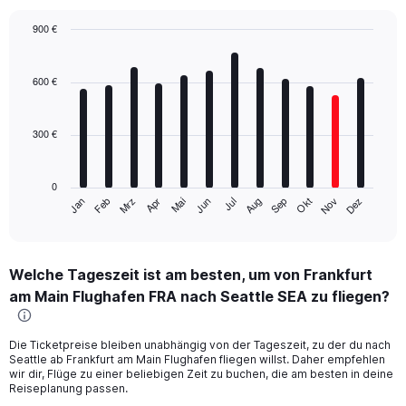
900 €
Bar
Chart
graphic.
chart
with
600 €
12
bars.
300 €
The
chart
has
0
1
Mrz
Jun
Sep
Dez
Jan
Apr
Jul
Okt
Feb
Mai
Aug
Nov
X
End
of
axis
interactive
displaying
chart
categories.
Welche Tageszeit ist am besten, um von Frankfurt
Range:
am Main Flughafen FRA nach Seattle SEA zu fliegen?
12
categories.
The
Die Ticketpreise bleiben unabhängig von der Tageszeit, zu der du nach
chart
Seattle ab Frankfurt am Main Flughafen fliegen willst. Daher empfehlen
has
wir dir, Flüge zu einer beliebigen Zeit zu buchen, die am besten in deine
1
Reiseplanung passen.
Y