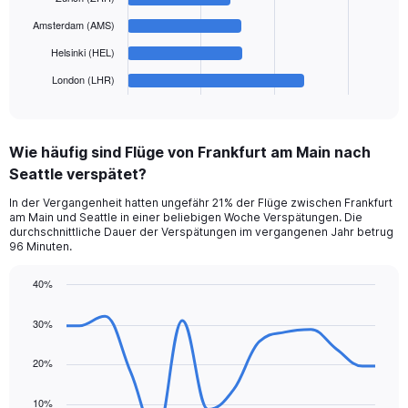
to
The
Amsterdam (AMS)
900.
chart
has
Helsinki (HEL)
1
London (LHR)
X
End
of
axis
interactive
displaying
chart
categories.
Wie häufig sind Flüge von Frankfurt am Main nach
Range:
Seattle verspätet?
6
categories.
In der Vergangenheit hatten ungefähr 21% der Flüge zwischen Frankfurt
The
am Main und Seattle in einer beliebigen Woche Verspätungen. Die
chart
durchschnittliche Dauer der Verspätungen im vergangenen Jahr betrug
has
96 Minuten.
1
Y
40%
axis
Line
Chart
displaying
graphic.
chart
30%
values.
with
Range:
14
data
20%
0
points.
to
300.
10%