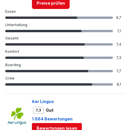
Preise prüfen
Essen
6,7
Unterhaltung
7,1
Gesamt
7,4
Komfort
7,3
Boarding
7,7
Crew
8,1
Aer Lingus
Gut
7,3
1.684 Bewertungen
Bewertungen lesen