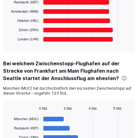
6
Reykjavík (KEF)
Range:
bars.
0
Amsterdam (AMS)
to
The
Helsinki (HEL)
800.
chart
has
Zürich (ZRH)
1
London (LHR)
X
End
of
axis
interactive
displaying
chart
categories.
Bei welchem Zwischenstopp-Flughafen auf der
Range:
Strecke von Frankfurt am Main Flughafen nach
6
categories.
Seattle startet der Anschlussflug am ehesten?
The
chart
München (MUC) hat durchschnittlich den kürzesten Zwischenstopp auf
dieser Strecke – ungefähr 1:23 Std..
has
1
Y
0 Std.
2 Std.
4 Std.
5 Std.
axis
Bar
Chart
displaying
graphic.
chart
München (MUC)
with
values.
6
Reykjavík (KEF)
Range:
bars.
0
Zürich (ZRH)