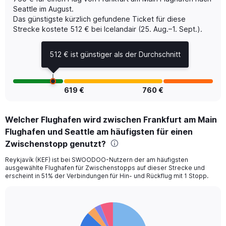
axis
Seattle im August.
displaying
Das günstigste kürzlich gefundene Ticket für diese
Number
of
Strecke kostete 512 € bei Icelandair (25. Aug.–1. Sept.).
flights.
Range:
512 € ist günstiger als der Durchschnitt
0
to
24.
619 €
760 €
Welcher Flughafen wird zwischen Frankfurt am Main
Flughafen und Seattle am häufigsten für einen
Zwischenstopp genutzt?
Reykjavík (KEF) ist bei SWOODOO-Nutzern der am häufigsten
ausgewählte Flughafen für Zwischenstopps auf dieser Strecke und
erscheint in 51% der Verbindungen für Hin- und Rückflug mit 1 Stopp.
Pie
Chart
graphic.
chart
with