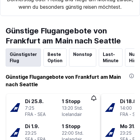
wenn du besonders günstig reisen möchtest.
Günstige Flugangebote von
Frankfurt am Main nach Seattle
Günstigster
Beste
Nonstop
Last-
Nur
Flug
Option
Minute
Hinf
Günstige Flugangebote von Frankfurt am Main
nach Seattle
Di 25.8.
1 Stopp
Di 18.8.
7:25
13:20 Std.
14:00
FRA
-
SEA
Icelandair
FRA
-
SE
Di 1.9.
1 Stopp
Mo 31.8.
23:25
22:00 Std.
23:25
SEA
-
FRA
Icelandair
SEA
-
FR