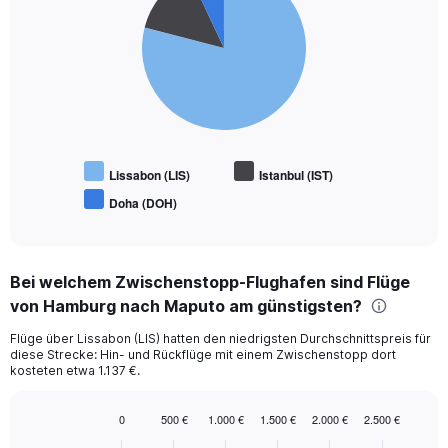
with
3
slices.
Lissabon (LIS)
Istanbul (IST)
Doha (DOH)
End
of
interactive
chart
Bei welchem Zwischenstopp-Flughafen sind Flüge
von Hamburg nach Maputo am günstigsten?
Flüge über Lissabon (LIS) hatten den niedrigsten Durchschnittspreis für
diese Strecke: Hin- und Rückflüge mit einem Zwischenstopp dort
kosteten etwa 1.137 €.
0
500 €
1.000 €
1.500 €
2.000 €
2.500 €
Bar
Chart
graphic.