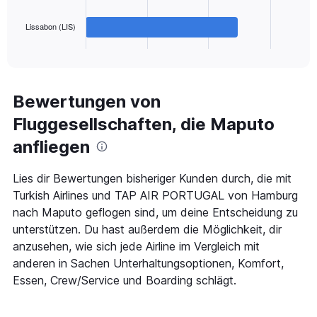
chart
has
Lissabon (LIS)
1
X
End
of
axis
interactive
displaying
chart
categories.
Range:
Bewertungen von
3
Fluggesellschaften, die Maputo
categories.
The
anfliegen
chart
has
1
Lies dir Bewertungen bisheriger Kunden durch, die mit
Y
Turkish Airlines und TAP AIR PORTUGAL von Hamburg
axis
nach Maputo geflogen sind, um deine Entscheidung zu
displaying
unterstützen. Du hast außerdem die Möglichkeit, dir
values.
Range:
anzusehen, wie sich jede Airline im Vergleich mit
0
anderen in Sachen Unterhaltungsoptionen, Komfort,
to
Essen, Crew/Service und Boarding schlägt.
600.