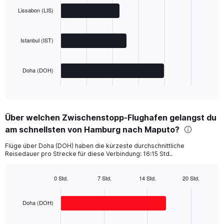
chart
with
Lissabon (LIS)
3
bars.
Istanbul (IST)
The
chart
has
Doha (DOH)
1
X
End
of
axis
interactive
displaying
chart
categories.
Über welchen Zwischenstopp-Flughafen gelangst du
Range:
am schnellsten von Hamburg nach Maputo?
3
categories.
Flüge über Doha (DOH) haben die kürzeste durchschnittliche
The
Reisedauer pro Strecke für diese Verbindung: 16:15 Std..
chart
has
1
0 Std.
7 Std.
14 Std.
20 Std.
Bar
Y
Chart
graphic.
chart
axis
with
Doha (DOH)
displaying
3
values.
bars.