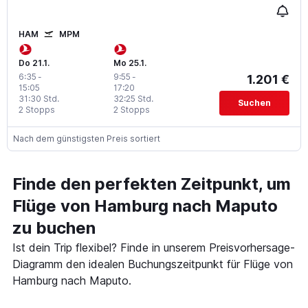
HAM
MPM
Do 21.1.
Mo 25.1.
6:35
-
9:55
-
1.201 €
15:05
17:20
31:30 Std.
32:25 Std.
Suchen
2 Stopps
2 Stopps
Nach dem günstigsten Preis sortiert
Finde den perfekten Zeitpunkt, um
Flüge von Hamburg nach Maputo
zu buchen
Ist dein Trip flexibel? Finde in unserem Preisvorhersage-
Diagramm den idealen Buchungszeitpunkt für Flüge von
Hamburg nach Maputo.