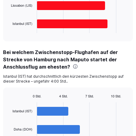
Range:
Lissabon (LIS)
0
The
to
chart
2500.
has
Istanbul (IST)
1
X
End
of
axis
interactive
displaying
chart
categories.
Bei welchem Zwischenstopp-Flughafen auf der
Range:
Strecke von Hamburg nach Maputo startet der
3
categories.
Anschlussflug am ehesten?
The
chart
Istanbul (IST) hat durchschnittlich den kürzesten Zwischenstopp auf
dieser Strecke – ungefähr 4:00 Std..
has
1
Y
0 Std.
4 Std.
7 Std.
10 Std.
axis
Bar
Chart
displaying
graphic.
chart
with
values.
Istanbul (IST)
3
Range:
bars.
0
to
Doha (DOH)
The
1200.