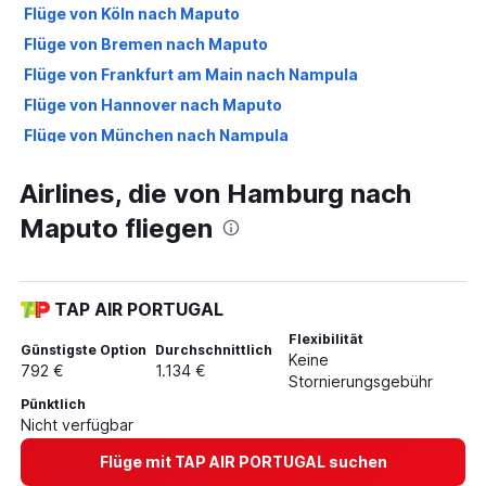
Flüge von Köln nach Maputo
Flüge von Bremen nach Maputo
Flüge von Frankfurt am Main nach Nampula
Flüge von Hannover nach Maputo
Flüge von München nach Nampula
Flüge von Frankfurt am Main nach Tete
Airlines, die von Hamburg nach
Flüge von Stuttgart nach Beira
Maputo fliegen
Flüge von München nach Vilanculos
Flüge von München nach Pemba
Flüge von Leipzig nach Maputo
TAP AIR PORTUGAL
Flüge von Frankfurt am Main nach Vilanculos
Flexibilität
Flüge von Frankfurt am Main nach Pemba
Günstigste Option
Durchschnittlich
Keine
792 €
1.134 €
Flüge von Dresden nach Maputo
Stornierungsgebühr
Pünktlich
Flüge von Bremen nach Beira
Nicht verfügbar
Flüge mit TAP AIR PORTUGAL suchen