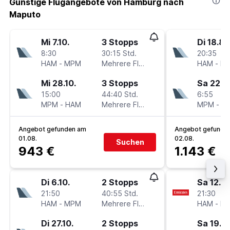
Günstige Flugangebote von Hamburg nach
Maputo
Mi 7.10.
3 Stopps
Di 18.8.
8:30
30:15 Std.
20:35
HAM
-
MPM
Mehrere Fluglinien
HAM
-
M
Mi 28.10.
3 Stopps
Sa 22.8.
15:00
44:40 Std.
6:55
MPM
-
HAM
Mehrere Fluglinien
MPM
-
H
Angebot gefunden am
Angebot gefunde
01.08.
02.08.
Suchen
943 €
1.143 €
Di 6.10.
2 Stopps
Sa 12.9.
21:50
40:55 Std.
21:30
HAM
-
MPM
Mehrere Fluglinien
HAM
-
M
Di 27.10.
2 Stopps
Sa 19.9.