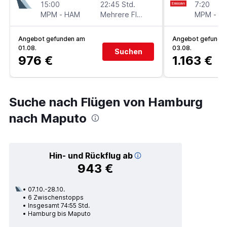
15:00
22:45 Std.
7:20
MPM
-
HAM
Mehrere Fluglinien
MPM
-
H
Angebot gefunden am
Angebot gefunde
01.08.
03.08.
Suchen
976 €
1.163 €
Suche nach Flügen von Hamburg
nach Maputo
Hin- und Rückflug ab
943 €
07.10.-28.10.
6 Zwischenstopps
Insgesamt 74:55 Std.
Hamburg bis Maputo