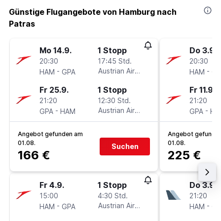
Günstige Flugangebote von Hamburg nach
Patras
Mo 14.9.
1 Stopp
Do 3.9.
20:30
17:45 Std.
20:30
-
Austrian Airlines
-
HAM
GPA
HAM
GP
Fr 25.9.
1 Stopp
Fr 11.9.
21:20
12:30 Std.
21:20
-
Austrian Airlines
-
GPA
HAM
GPA
HA
Angebot gefunden am
Angebot gefunde
01.08.
01.08.
Suchen
166 €
225 €
Fr 4.9.
1 Stopp
Do 3.9.
15:00
4:30 Std.
21:20
-
Austrian Airlines
-
HAM
GPA
HAM
GP