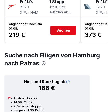
Fr 11.9.
1 Stopp
Fr 11.9.
21:20
12:30 Std.
12:20
-
Austrian Airlines
-
GPA
HAM
GPA
HA
Angebot gefunden am
Angebot gefunde
01.08.
01.08.
Suchen
219 €
373 €
Suche nach Flügen von Hamburg
nach Patras
Hin- und Rückflug ab
166 €
Austrian Airlines
14.09.-25.09.
2 Zwischenstopps
Insgesamt 30:15 Std.