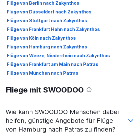
Flüge von Berlin nach Zakynthos
Flüge von Düsseldorf nach Zakynthos
Flüge von Stuttgart nach Zakynthos
Flüge von Frankfurt Hahn nach Zakynthos
Flüge von Köln nach Zakynthos
Flüge von Hamburg nach Zakynthos
Flüge von Weeze, Niederrhein nach Zakynthos
Flüge von Frankfurt am Main nach Patras
Flüge von München nach Patras
Flüge von Düsseldorf nach Patras
Fliege mit SWOODOO
Flüge von Stuttgart nach Patras
Flüge von Nürnberg nach Zakynthos
Flüge von Hannover nach Zakynthos
Wie kann SWOODOO Menschen dabei
Flüge von Dortmund nach Zakynthos
helfen, günstige Angebote für Flüge
Flüge von Karlsruhe nach Zakynthos
von Hamburg nach Patras zu finden?
Flüge von Berlin nach Patras