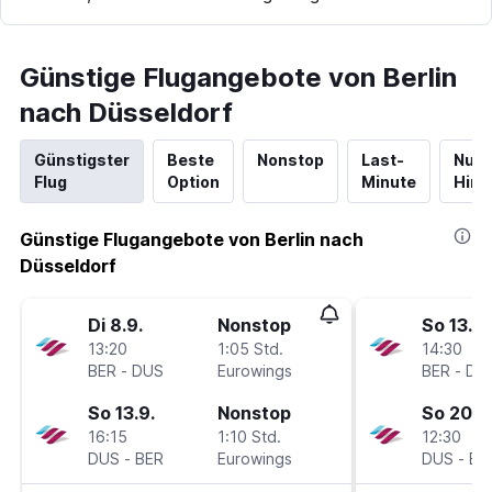
Günstige Flugangebote von Berlin
nach Düsseldorf
Günstigster
Beste
Nonstop
Last-
Nur
Flug
Option
Minute
Hinf
Günstige Flugangebote von Berlin nach
Düsseldorf
Di 8.9.
Nonstop
So 13.9.
13:20
1:05 Std.
14:30
BER
-
DUS
Eurowings
BER
-
DU
So 13.9.
Nonstop
So 20.9
16:15
1:10 Std.
12:30
DUS
-
BER
Eurowings
DUS
-
BE