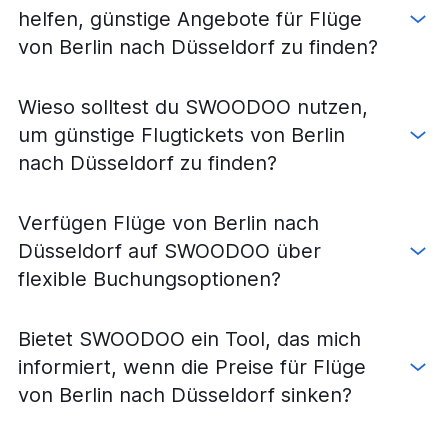
Flüge von Nürnberg nach Frankfurt am Main
helfen, günstige Angebote für Flüge
Flüge von Köln nach Dresden
von Berlin nach Düsseldorf zu finden?
Flüge von Frankfurt am Main nach Dresden
Flüge von Düsseldorf nach Köln
Wieso solltest du SWOODOO nutzen,
Flüge von Berlin nach Frankfurt Hahn
um günstige Flugtickets von Berlin
Flüge von Weeze, Niederrhein nach München
nach Düsseldorf zu finden?
Flüge von München nach Frankfurt am Main
Flüge von Berlin nach Weeze, Niederrhein
Verfügen Flüge von Berlin nach
Flüge von Berlin nach Hamburg
Düsseldorf auf SWOODOO über
Flüge von Frankfurt Hahn nach Berlin
flexible Buchungsoptionen?
Flüge von Hamburg nach Stuttgart
Flüge von Düsseldorf nach Nürnberg
Bietet SWOODOO ein Tool, das mich
Flüge von Berlin nach München
informiert, wenn die Preise für Flüge
Flüge von Frankfurt am Main nach Bremen
von Berlin nach Düsseldorf sinken?
Flüge von Düsseldorf nach Frankfurt am Main
Flüge von Hamburg nach Frankfurt Hahn