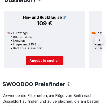
Hin- und Rückflug ab
109 €
Eurowings
easyJ
08.09.-13.09.
14.09.
Nonstop
1 Zwi
Insgesamt 2:15 Std.
Insge
Berlin bis Düsseldorf
Berlin
Angebote suchen
SWOODOO Preisfinder
Verwende die Filter unten, um Flüge von Berlin nach
Düsseldorf zu finden und zu vergleichen, die am besten