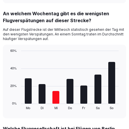
interactive
displaying
chart
categories.
An welchem Wochentag gibt es die wenigsten
Range:
Flugverspätungen auf dieser Strecke?
4
categories.
Auf dieser Flugstrecke ist der Mittwoch statistisch gesehen der Tag mit
The
den wenigsten Verspätungen. An einem Sonntag traten im Durchschnitt
chart
häufiger Verspätungen auf.
has
1
60%
Y
Bar
Chart
axis
graphic.
chart
displaying
with
40%
values.
7
Range:
bars.
0
20%
to
The
45.
chart
has
1
0%
Mo
Di
Mi
Do
Fr
Sa
So
X
End
of
axis
interactive
displaying
chart
categories.
Welche Fluggesellschaft ist bei Flügen von Berlin