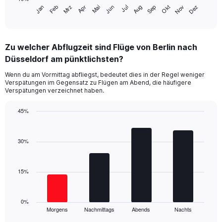
has
Jan
Feb
Mrz
Apr
Mai
Jun
Jul
Aug
Sep
Okt
Nov
Dez
1
End
of
X
interactive
axis
chart
displaying
Zu welcher Abflugzeit sind Flüge von Berlin nach
categories.
Range:
Düsseldorf am pünktlichsten?
14
Wenn du am Vormittag abfliegst, bedeutet dies in der Regel weniger
categories.
Verspätungen im Gegensatz zu Flügen am Abend, die häufigere
The
Verspätungen verzeichnet haben.
chart
has
45%
1
Bar
Y
Chart
graphic.
chart
axis
with
30%
displaying
4
values.
bars.
Range:
10
15%
The
to
chart
50.
has
1
0%
Morgens
Nachmittags
Abends
Nachts
X
End
of
axis