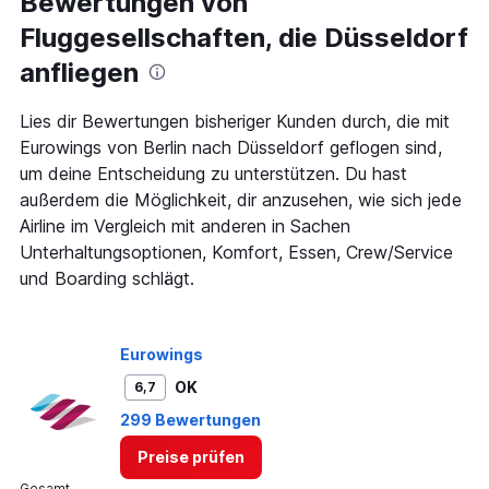
Bewertungen von
91
Fluggesellschaften, die Düsseldorf
categories.
The
anfliegen
chart
has
1
Lies dir Bewertungen bisheriger Kunden durch, die mit
Y
Eurowings von Berlin nach Düsseldorf geflogen sind,
axis
um deine Entscheidung zu unterstützen. Du hast
displaying
außerdem die Möglichkeit, dir anzusehen, wie sich jede
values.
Range:
Airline im Vergleich mit anderen in Sachen
0
Unterhaltungsoptionen, Komfort, Essen, Crew/Service
to
und Boarding schlägt.
600.
Eurowings
OK
6,7
299 Bewertungen
Preise prüfen
Gesamt