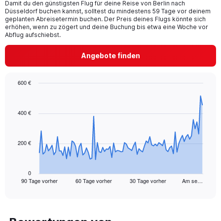
Damit du den günstigsten Flug für deine Reise von Berlin nach
The
Düsseldorf buchen kannst, solltest du mindestens 59 Tage vor deinem
chart
geplanten Abreisetermin buchen. Der Preis deines Flugs könnte sich
has
erhöhen, wenn zu zögert und deine Buchung bis etwa eine Woche vor
1
Abflug aufschiebst.
Y
axis
Angebote finden
displaying
values.
Range:
600 €
0
Chart
Chart
to
graphic.
with
30.
91
400 €
data
points.
200 €
The
chart
has
1
0
90 Tage vorher
60 Tage vorher
30 Tage vorher
Am se…
X
End
of
axis
interactive
displaying
chart
categories.
Range: