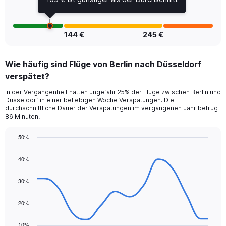
and
Number
of
flights.
144 €
245 €
Wie häufig sind Flüge von Berlin nach Düsseldorf
verspätet?
In der Vergangenheit hatten ungefähr 25% der Flüge zwischen Berlin und
Düsseldorf in einer beliebigen Woche Verspätungen. Die
durchschnittliche Dauer der Verspätungen im vergangenen Jahr betrug
86 Minuten.
50%
Line
Chart
graphic.
chart
40%
with
14
data
30%
points.
20%
The
chart
10%