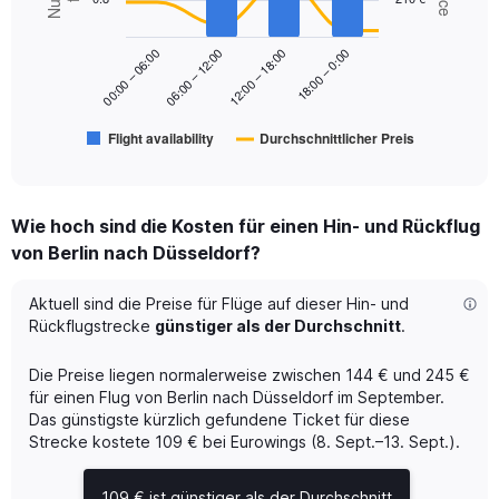
2
Range:
data
series.
0
18:00 – 0:00
00:00 – 06:00
06:00 – 12:00
12:00 – 18:00
to
The
300.
chart
has
Flight availability
Durchschnittlicher Preis
1
End
of
X
interactive
axis
chart
displaying
Wie hoch sind die Kosten für einen Hin- und Rückflug
categories.
Range:
von Berlin nach Düsseldorf?
6
categories.
Aktuell sind die Preise für Flüge auf dieser Hin- und
The
Rückflugstrecke
günstiger als der Durchschnitt
.
chart
has
Die Preise liegen normalerweise zwischen 144 € und 245 €
2
Y
für einen Flug von Berlin nach Düsseldorf im September.
axes
Das günstigste kürzlich gefundene Ticket für diese
displaying
Strecke kostete 109 € bei Eurowings (8. Sept.–13. Sept.).
Avg.
Price
109 € ist günstiger als der Durchschnitt