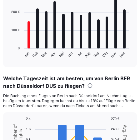
Bar
Chart
graphic.
chart
with
200 €
12
bars.
100 €
The
chart
has
0
1
Mrz
Jun
Sep
Dez
Jan
Apr
Jul
Okt
Feb
Mai
Aug
Nov
X
End
of
axis
interactive
displaying
chart
categories.
Welche Tageszeit ist am besten, um von Berlin BER
Range:
nach Düsseldorf DUS zu fliegen?
12
categories.
Die Buchung eines Flugs von Berlin nach Düsseldorf am Nachmittag ist
The
häufig am teuersten. Dagegen kannst du bis zu 18% auf Flüge von Berlin
chart
nach Düsseldorf sparen, wenn du nach Tickets am Abend suchst.
has
1
2.4
270 €
Y
Combination
Chart
Number of
axis
Avg. Price
1.6
240 €
graphic.
chart
flights
displaying
with
values.
0.8
210 €