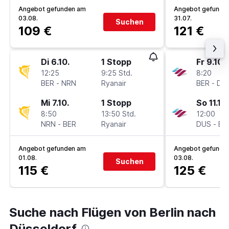
Angebot gefunden am
Angebot gefunde
03.08.
31.07.
Suchen
109 €
121 €
Di 6.10.
1 Stopp
Fr 9.10.
12:25
9:25 Std.
8:20
BER
-
NRN
Ryanair
BER
-
DU
Mi 7.10.
1 Stopp
So 11.10.
8:50
13:50 Std.
12:00
NRN
-
BER
Ryanair
DUS
-
BE
Angebot gefunden am
Angebot gefunde
01.08.
03.08.
Suchen
115 €
125 €
Suche nach Flügen von Berlin nach
Düsseldorf