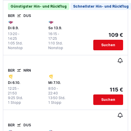
Günstigster Hin- und Rückflug
Schnellster Hin- und Rückflug
BER
DUS
Di 8.9.
So 13.9.
13:20
-
16:15
-
109 €
14:25
17:25
1:05 Std.
1:10 Std.
Suchen
Nonstop
Nonstop
BER
NRN
Di 6.10.
Mi 7.10.
12:25
-
8:50
-
115 €
21:50
22:40
9:25 Std.
13:50 Std.
Suchen
1 Stopp
1 Stopp
BER
DUS