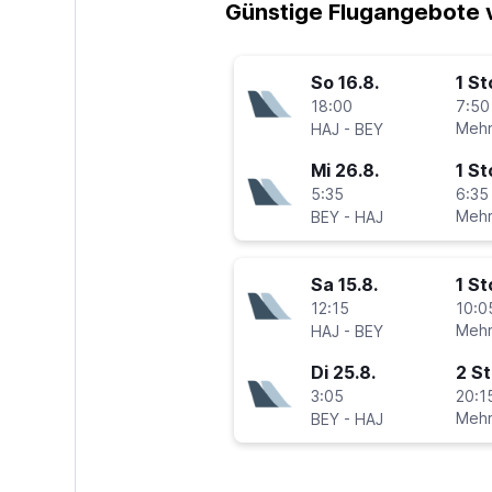
Günstige Flugangebote 
So 16.8.
1 S
18:00
7:50
-
Mehr
HAJ
BEY
Mi 26.8.
1 S
5:35
6:35
-
Mehr
BEY
HAJ
Sa 15.8.
1 S
12:15
10:0
-
Mehr
HAJ
BEY
Di 25.8.
2 S
3:05
20:1
-
Mehr
BEY
HAJ