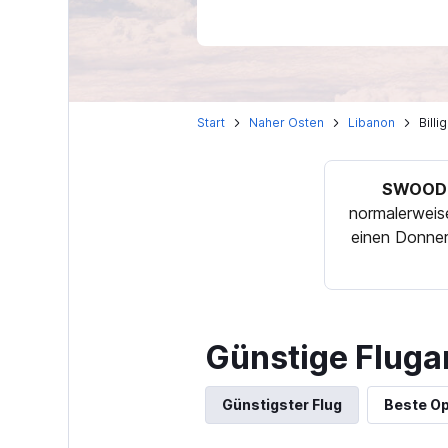
Start
Naher Osten
Libanon
Bill
SWOODO
normalerweise
einen Donner
Günstige Fluga
Günstigster Flug
Beste Op