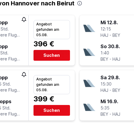
von Hannover nach Beirut
topp
Mi 12.8.
Angebot
 Std.
12:15
gefunden am
ere Fluglinien
-
05.08.
HAJ
BEY
396 €
topp
So 30.8.
 Std.
1:40
Suchen
ere Fluglinien
-
BEY
HAJ
topp
Sa 29.8.
Angebot
5 Std.
15:30
gefunden am
ere Fluglinien
-
05.08.
HAJ
BEY
399 €
topps
Mi 16.9.
5 Std.
5:35
Suchen
ere Fluglinien
-
BEY
HAJ