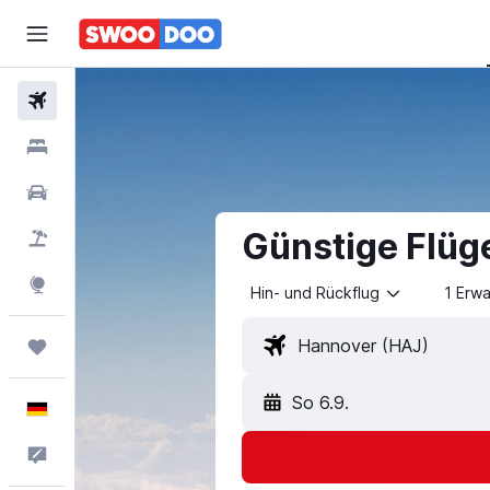
Flüge
Hotels
Mietwagen
Günstige Flüg
Pauschalreisen
Explore
Hin- und Rückflug
1 Erw
Trips
So 6.9.
Deutsch
Feedback