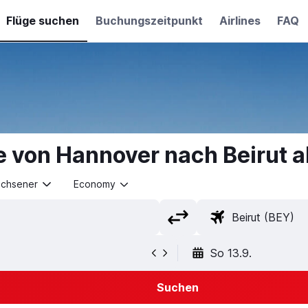
Flüge suchen
Buchungszeitpunkt
Airlines
FAQ
e von Hannover nach Beirut 
achsener
Economy
So 13.9.
Suchen