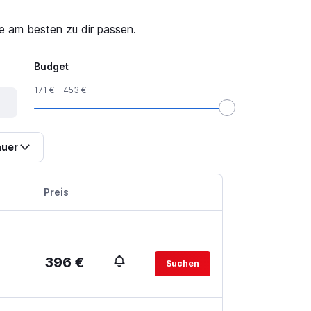
e am besten zu dir passen.
Budget
171 € - 453 €
uer
Preis
396 €
Suchen