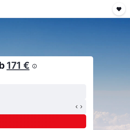
ab
171 €