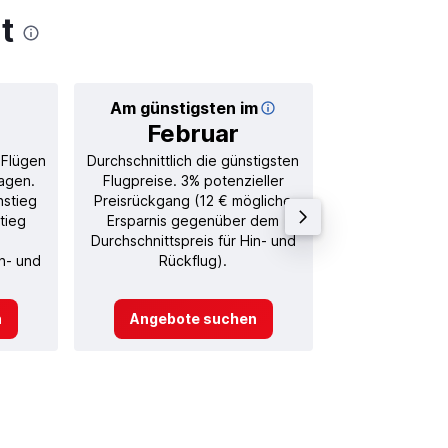
t
Am günstigsten im
Durchschnitt
Februar
54
 Flügen
Durchschnittlich die günstigsten
Durchschnitt
agen.
Flugpreise. 3% potenzieller
Rückflug in
nstieg
Preisrückgang (12 € mögliche
tieg
Ersparnis gegenüber dem
Durchschnittspreis für Hin- und
in- und
Rückflug).
n
Angebote suchen
Angebot