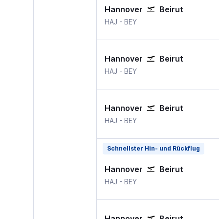
Hannover
Beirut
Hannover
Beirut
HAJ
-
BEY
Hannover
Beirut
Hannover
Beirut
HAJ
-
BEY
Hannover
Beirut
Hannover
Beirut
HAJ
-
BEY
Schnellster Hin- und Rückflug
Hannover
Beirut
Hannover
Beirut
HAJ
-
BEY
Hannover
Beirut