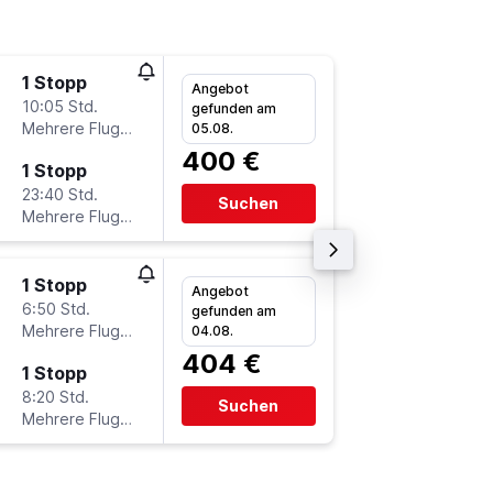
1 Stopp
Do 13.8
Angebot
10:05 Std.
12:15
gefunden am
Mehrere Fluglinien
-
05.08.
HAJ
BE
400 €
1 Stopp
Fr 4.9.
23:40 Std.
3:05
Suchen
Mehrere Fluglinien
-
BEY
HA
1 Stopp
Do 13.8
Angebot
6:50 Std.
15:30
gefunden am
Mehrere Fluglinien
-
04.08.
HAJ
BE
404 €
1 Stopp
Fr 28.8
8:20 Std.
23:20
Suchen
Mehrere Fluglinien
-
BEY
HA