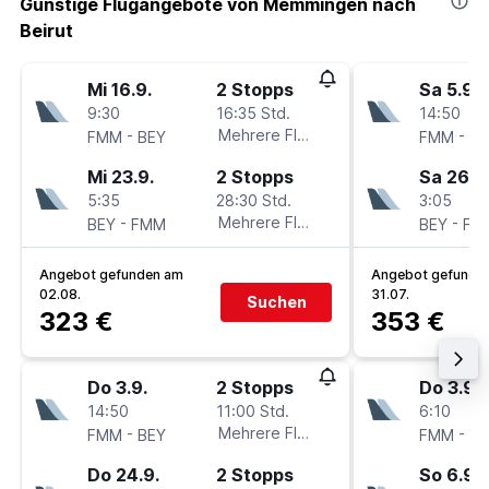
Günstige Flugangebote von Memmingen nach
Beirut
Mi 16.9.
2 Stopps
Sa 5.9.
9:30
16:35 Std.
14:50
-
Mehrere Fluglinien
-
FMM
BEY
FMM
BE
Mi 23.9.
2 Stopps
Sa 26.9
5:35
28:30 Std.
3:05
-
Mehrere Fluglinien
-
BEY
FMM
BEY
FM
Angebot gefunden am
Angebot gefunde
02.08.
31.07.
Suchen
323 €
353 €
Do 3.9.
2 Stopps
Do 3.9.
14:50
11:00 Std.
6:10
-
Mehrere Fluglinien
-
FMM
BEY
FMM
BE
Do 24.9.
2 Stopps
So 6.9.