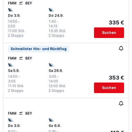
FMM
BEY
Do 3.9.
Do 24.9.
14:50
-
1:40
-
335 €
2:50
14:15
11:00 Std.
13:35 Std.
Suchen
2 Stopps
2 Stopps
Schnellster Hin- und Rückflug
FMM
BEY
Sa 5.9.
Sa 26.9.
14:50
-
3:05
-
353 €
3:05
14:05
11:15 Std.
12:00 Std.
Suchen
2 Stopps
2 Stopps
FMM
BEY
Do 3.9.
So 6.9.
6:10
-
5:35
-