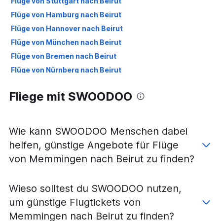
Flüge von Stuttgart nach Beirut
Flüge von Hamburg nach Beirut
Flüge von Hannover nach Beirut
Flüge von München nach Beirut
Flüge von Bremen nach Beirut
Flüge von Nürnberg nach Beirut
Flüge von Weeze, Niederrhein nach Beirut
Fliege mit SWOODOO
Flüge von Leipzig nach Beirut
Flüge von Dortmund nach Beirut
Flüge von Dresden nach Beirut
Wie kann SWOODOO Menschen dabei
Flüge von Münster nach Beirut
helfen, günstige Angebote für Flüge
Flüge von Karlsruhe nach Beirut
von Memmingen nach Beirut zu finden?
Flüge von Friedrichshafen nach Beirut
Flüge von Paderborn nach Beirut
Wieso solltest du SWOODOO nutzen,
um günstige Flugtickets von
Memmingen nach Beirut zu finden?