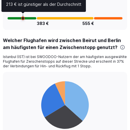
Number
213 € ist günstiger als der Durchschnitt
of
flights.
383 €
555 €
Welcher Flughafen wird zwischen Beirut und Berlin
am häufigsten für einen Zwischenstopp genutzt?
Istanbul (IST) ist bei SWOODOO-Nutzern der am häufigsten ausgewählte
Flughafen für Zwischenstopps auf dieser Strecke und erscheint in 37%
der Verbindungen für Hin- und Rückflug mit 1 Stopp.
Pie
Chart
graphic.
chart
with
4
slices.