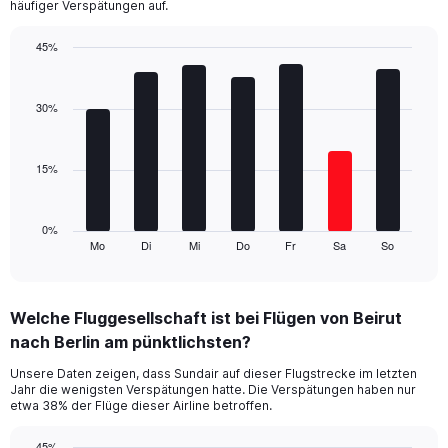
häufiger Verspätungen auf.
has
1
45%
Y
Bar
Chart
axis
graphic.
chart
displaying
with
30%
values.
7
Range:
bars.
0
15%
to
The
60.
chart
has
1
0%
Mo
Di
Mi
Do
Fr
Sa
So
X
End
of
axis
interactive
displaying
chart
categories.
Welche Fluggesellschaft ist bei Flügen von Beirut
Range:
nach Berlin am pünktlichsten?
7
categories.
Unsere Daten zeigen, dass Sundair auf dieser Flugstrecke im letzten
The
Jahr die wenigsten Verspätungen hatte. Die Verspätungen haben nur
chart
etwa 38% der Flüge dieser Airline betroffen.
has
1
45%