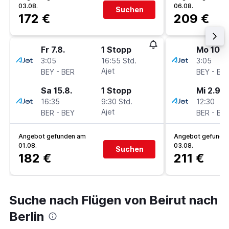
03.08.
06.08.
Suchen
172 €
209 €
Fr 7.8.
1 Stopp
Mo 10.8
3:05
16:55 Std.
3:05
-
Ajet
-
BEY
BER
BEY
BE
Sa 15.8.
1 Stopp
Mi 2.9.
16:35
9:30 Std.
12:30
-
Ajet
-
BER
BEY
BER
BE
Angebot gefunden am
Angebot gefunde
01.08.
03.08.
Suchen
182 €
211 €
Suche nach Flügen von Beirut nach
Berlin