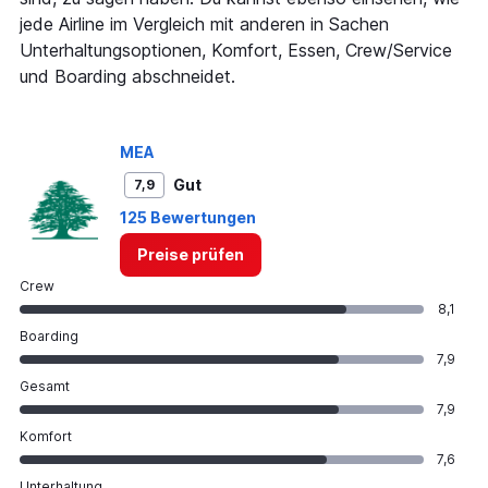
displaying
jede Airline im Vergleich mit anderen in Sachen
values.
Range:
Unterhaltungsoptionen, Komfort, Essen, Crew/Service
0
und Boarding abschneidet.
to
900.
MEA
Gut
7,9
125 Bewertungen
Preise prüfen
Crew
8,1
Boarding
7,9
Gesamt
7,9
Komfort
7,6
Unterhaltung