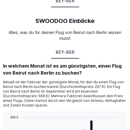
BEY-BER
SWOODOO Einblicke
Alles, was du für deinen Flug von Beirut nach Berlin wissen
musst
BEY-BER
In welchem Monat ist es am günstigsten, einen Flug
von Beirut nach Berlin zu buchen?
Aktuell ist der Februar der günstigste Monat, für den du einen Flug von
Beirut nach Berlin buchen kannst (Durchschnittspreis: 257 €). Ein Flug
von Beirut nach Berlin im September wird am teuersten
(Durchschnittspreis: 568 €). Mehrere Faktoren beeinflussen den Preis
eines Flugs. Daher kannst durch den Vergleich von Airlines, Abflughäfen
und Zeiten Kosten sparen.
600 €
Bar
Chart
graphic.
chart