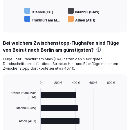
Istanbul (IST)
Istanbul (SAW)
Frankfurt am M…
Athen (ATH)
End
of
interactive
chart
Bei welchem Zwischenstopp-Flughafen sind Flüge
von Beirut nach Berlin am günstigsten?
Flüge über Frankfurt am Main (FRA) hatten den niedrigsten
Durchschnittspreis für diese Strecke: Hin- und Rückflüge mit einem
Zwischenstopp dort kosteten etwa 407 €.
0
200 €
400 €
600 €
800 €
Bar
Chart
graphic.
chart
Frankfurt am Main
with
(FRA)
4
bars.
Istanbul (SAW)
The
Athen (ATH)
chart
has