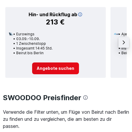
Hin- und Rückflug ab
213 €
Eurowings
Ajet
03.09.-10.09.
25.08.
1 Zwischenstopp
1 Zwi
Insgesamt 14:45 Std.
Insge
Beirut bis Berlin
Beirut
Angebote suchen
SWOODOO Preisfinder
Verwende die Filter unten, um Flüge von Beirut nach Berlin
zu finden und zu vergleichen, die am besten zu dir
passen.