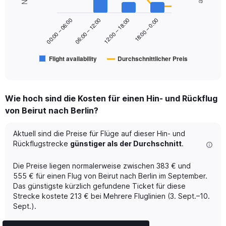
data
0
series.
to
18:00 – 0:00
00:00 – 06:00
06:00 – 12:00
12:00 – 18:00
600.
The
chart
has
Flight availability
Durchschnittlicher Preis
1
End
of
X
interactive
axis
chart
displaying
Wie hoch sind die Kosten für einen Hin- und Rückflug
categories.
Range:
von Beirut nach Berlin?
6
categories.
Aktuell sind die Preise für Flüge auf dieser Hin- und
The
Rückflugstrecke
günstiger als der Durchschnitt
.
chart
has
Die Preise liegen normalerweise zwischen 383 € und
2
Y
555 € für einen Flug von Beirut nach Berlin im September.
axes
Das günstigste kürzlich gefundene Ticket für diese
displaying
Strecke kostete 213 € bei Mehrere Fluglinien (3. Sept.–10.
Avg.
Sept.).
Price
and