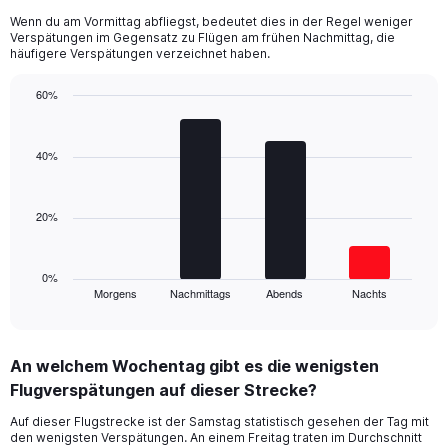
12
Wenn du am Vormittag abfliegst, bedeutet dies in der Regel weniger
categories.
Verspätungen im Gegensatz zu Flügen am frühen Nachmittag, die
The
häufigere Verspätungen verzeichnet haben.
chart
has
60%
1
Bar
Y
Chart
graphic.
chart
axis
with
40%
displaying
4
values.
bars.
Range:
0
20%
The
to
chart
150.
has
1
0%
Morgens
Nachmittags
Abends
Nachts
X
End
of
axis
interactive
displaying
chart
categories.
An welchem Wochentag gibt es die wenigsten
Range:
Flugverspätungen auf dieser Strecke?
4
categories.
Auf dieser Flugstrecke ist der Samstag statistisch gesehen der Tag mit
The
den wenigsten Verspätungen. An einem Freitag traten im Durchschnitt
chart