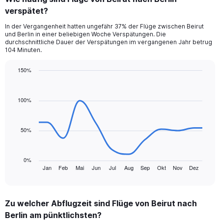
Range:
verspätet?
4
categories.
In der Vergangenheit hatten ungefähr 37% der Flüge zwischen Beirut
The
und Berlin in einer beliebigen Woche Verspätungen. Die
chart
durchschnittliche Dauer der Verspätungen im vergangenen Jahr betrug
has
104 Minuten.
1
Y
150%
axis
Line
Chart
displaying
graphic.
chart
values.
with
100%
Range:
12
data
0
points.
to
50%
150.
The
chart
has
0%
1
Jan
Feb
Mai
Jun
Jul
Aug
Sep
Okt
Nov
Dez
End
of
X
interactive
axis
chart
displaying
Zu welcher Abflugzeit sind Flüge von Beirut nach
categories.
Range:
Berlin am pünktlichsten?