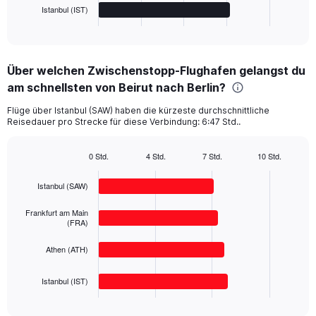
1
Istanbul (IST)
X
End
of
axis
interactive
displaying
chart
categories.
Über welchen Zwischenstopp-Flughafen gelangst du
Range:
am schnellsten von Beirut nach Berlin?
4
categories.
Flüge über Istanbul (SAW) haben die kürzeste durchschnittliche
The
Reisedauer pro Strecke für diese Verbindung: 6:47 Std..
chart
has
1
0 Std.
4 Std.
7 Std.
10 Std.
Bar
Y
Chart
graphic.
chart
axis
Istanbul (SAW)
with
displaying
4
values.
bars.
Frankfurt am Main
Range:
(FRA)
0
The
to
Athen (ATH)
chart
800.
has
1
Istanbul (IST)
X
End
of
axis
interactive