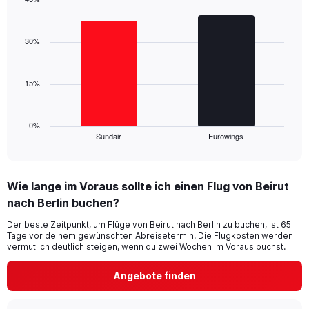
Y
Bar
Chart
axis
graphic.
chart
displaying
with
30%
values.
2
Range:
bars.
0
15%
to
The
45.
chart
has
1
0%
Sundair
Eurowings
X
End
of
axis
interactive
displaying
chart
categories.
Wie lange im Voraus sollte ich einen Flug von Beirut
Range:
nach Berlin buchen?
2
categories.
Der beste Zeitpunkt, um Flüge von Beirut nach Berlin zu buchen, ist 65
The
Tage vor deinem gewünschten Abreisetermin. Die Flugkosten werden
chart
vermutlich deutlich steigen, wenn du zwei Wochen im Voraus buchst.
has
1
Angebote finden
Y
axis
displaying