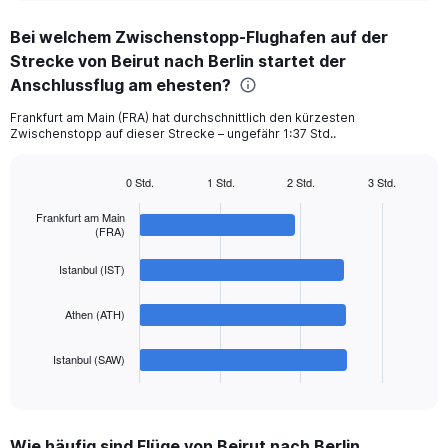
displaying
chart
categories.
Bei welchem Zwischenstopp-Flughafen auf der
Range:
Strecke von Beirut nach Berlin startet der
4
categories.
Anschlussflug am ehesten?
The
chart
Frankfurt am Main (FRA) hat durchschnittlich den kürzesten
Zwischenstopp auf dieser Strecke – ungefähr 1:37 Std..
has
1
Y
0 Std.
1 Std.
2 Std.
3 Std.
axis
Bar
Chart
displaying
graphic.
chart
Frankfurt am Main
with
values.
(FRA)
4
Range:
bars.
0
Istanbul (IST)
to
The
600.
Athen (ATH)
chart
has
1
Istanbul (SAW)
X
End
of
axis
interactive
displaying
chart
categories.
Wie häufig sind Flüge von Beirut nach Berlin