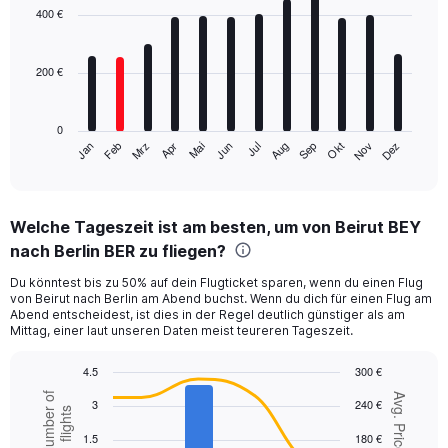
with
400 €
12
bars.
200 €
The
chart
has
0
1
Mrz
Jun
Sep
Dez
Jan
Apr
Jul
Okt
Feb
Mai
Aug
Nov
X
End
of
axis
interactive
displaying
chart
categories.
Welche Tageszeit ist am besten, um von Beirut BEY
Range:
nach Berlin BER zu fliegen?
12
categories.
Du könntest bis zu 50% auf dein Flugticket sparen, wenn du einen Flug
The
von Beirut nach Berlin am Abend buchst. Wenn du dich für einen Flug am
chart
Abend entscheidest, ist dies in der Regel deutlich günstiger als am
has
Mittag, einer laut unseren Daten meist teureren Tageszeit.
1
Y
4.5
300 €
axis
Combination
Chart
Number of
Avg. Price
displaying
3
240 €
graphic.
chart
flights
values.
with
1.5
180 €
Range:
2