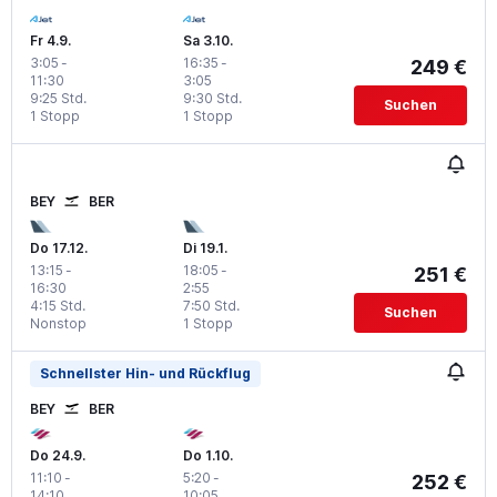
Fr 4.9.
Sa 3.10.
3:05
-
16:35
-
249 €
11:30
3:05
9:25 Std.
9:30 Std.
Suchen
1 Stopp
1 Stopp
BEY
BER
Do 17.12.
Di 19.1.
13:15
-
18:05
-
251 €
16:30
2:55
4:15 Std.
7:50 Std.
Suchen
Nonstop
1 Stopp
Schnellster Hin- und Rückflug
BEY
BER
Do 24.9.
Do 1.10.
11:10
-
5:20
-
252 €
14:10
10:05