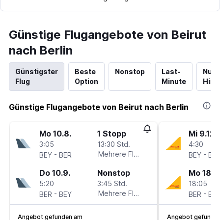
Günstige Flugangebote von Beirut
nach Berlin
Günstigster
Beste
Nonstop
Last-
Nur
Flug
Option
Minute
Hinf
Günstige Flugangebote von Beirut nach Berlin
Mo 10.8.
1 Stopp
Mi 9.12.
3:05
13:30 Std.
4:30
-
Mehrere Fluglinien
-
BEY
BER
BEY
BE
Do 10.9.
Nonstop
Mo 18.1.
5:20
3:45 Std.
18:05
-
Mehrere Fluglinien
-
BER
BEY
BER
BE
Angebot gefunden am
Angebot gefunde