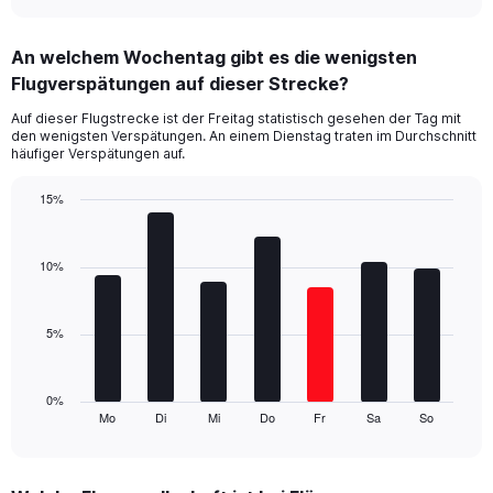
axis
interactive
displaying
chart
categories.
An welchem Wochentag gibt es die wenigsten
Range:
Flugverspätungen auf dieser Strecke?
3
categories.
Auf dieser Flugstrecke ist der Freitag statistisch gesehen der Tag mit
The
den wenigsten Verspätungen. An einem Dienstag traten im Durchschnitt
chart
häufiger Verspätungen auf.
has
1
15%
Y
Bar
Chart
axis
graphic.
chart
displaying
with
10%
values.
7
Range:
bars.
0
5%
to
The
24.
chart
has
1
0%
Mo
Di
Mi
Do
Fr
Sa
So
X
End
of
axis
interactive
displaying
chart
categories.