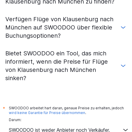
Klausenburg nach München zu finden?
Flüge von Hermannstadt nach München
Flüge von Timișoara nach Köln
Verfügen Flüge von Klausenburg nach
Flüge von Großwardein nach München
München auf SWOODOO über flexible
Flüge von Hermannstadt nach Memmingen
Buchungsoptionen?
Flüge von Klausenburg nach Memmingen
Flüge von Timișoara nach Dortmund
Bietet SWOODOO ein Tool, das mich
Flüge von Klausenburg nach Weeze, Niederrhein
informiert, wenn die Preise für Flüge
Flüge von Iași nach Weeze, Niederrhein
von Klausenburg nach München
Flüge von Timișoara nach Hamburg
sinken?
Flüge von Hermannstadt nach Frankfurt am Main
Flüge von Iași nach Berlin
Flüge von Hermannstadt nach Stuttgart
Flüge von Hermannstadt nach Nürnberg
SWOODOO arbeitet hart daran, genaue Preise zu erhalten, jedoch
*
wird keine Garantie für Preise übernommen
.
Flüge von Klausenburg nach Hamburg
Darum:
Flüge von Bukarest Otopeni nach Friedrichshafen
SWOODOO ist weder Anbieter noch Verkäufer.