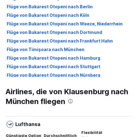
Flüge von Bukarest Otopeni nach Berlin
Flüge von Bukarest Otopeni nach Köln
Flüge von Bukarest Otopeni nach Weeze, Niederrhein
Flüge von Bukarest Otopeni nach Dortmund
Flüge von Bukarest Otopeni nach Frankfurt Hahn
Flüge von Timișoara nach München
Flüge von Bukarest Otopeni nach Hamburg
Flüge von Bukarest Otopeni nach Stuttgart
Flüge von Bukarest Otopeni nach Nürnberg
Flüge von Timișoara nach Frankfurt am Main
Airlines, die von Klausenburg nach
Flüge von Iași nach Düsseldorf
München fliegen
Flüge von Klausenburg nach Berlin
Flüge von Bukarest Otopeni nach Memmingen
Flüge von Timișoara nach Frankfurt Hahn
Lufthansa
Flüge von Bukarest Otopeni nach München
Flexibilität
Flüge von Klausenburg nach Düsseldorf
Günstigste Option
Durchschnittlich