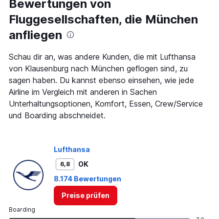
Range:
Bewertungen von
91
Fluggesellschaften, die München
categories.
The
anfliegen
chart
has
1
Schau dir an, was andere Kunden, die mit Lufthansa
Y
von Klausenburg nach München geflogen sind, zu
axis
sagen haben. Du kannst ebenso einsehen, wie jede
displaying
Airline im Vergleich mit anderen in Sachen
values.
Range:
Unterhaltungsoptionen, Komfort, Essen, Crew/Service
0
und Boarding abschneidet.
to
900.
Lufthansa
OK
6,8
8.174 Bewertungen
Preise prüfen
Boarding