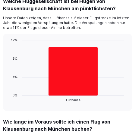
Welche Fluggesellschaft ist bei Flügen von
Range:
Klausenburg nach München am pünktlichsten?
7
categories.
Unsere Daten zeigen, dass Lufthansa auf dieser Flugstrecke im letzten
The
Jahr die wenigsten Verspätungen hatte. Die Verspätungen haben nur
chart
etwa 11% der Flüge dieser Airline betroffen.
has
1
12%
Y
Bar
Chart
axis
graphic.
chart
displaying
with
8%
values.
1
Range:
bar.
0
4%
to
The
15.
chart
has
1
0%
Lufthansa
X
End
of
axis
interactive
displaying
chart
categories.
Wie lange im Voraus sollte ich einen Flug von
Range:
Klausenburg nach München buchen?
1
categories.