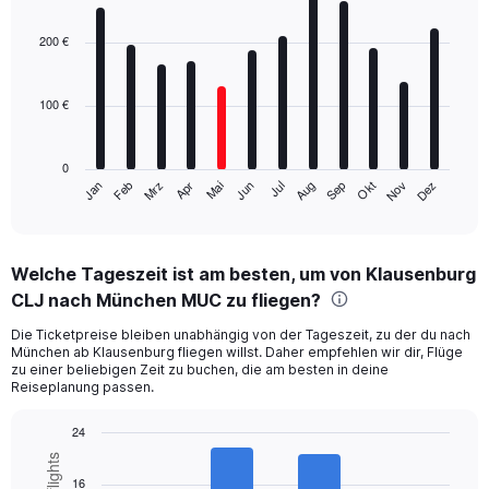
Bar
Chart
graphic.
chart
with
200 €
12
bars.
100 €
The
chart
has
0
1
Mrz
Jun
Sep
Dez
Jan
Apr
Jul
Okt
Feb
Mai
Aug
Nov
X
End
of
axis
interactive
displaying
chart
categories.
Welche Tageszeit ist am besten, um von Klausenburg
Range:
CLJ nach München MUC zu fliegen?
12
categories.
Die Ticketpreise bleiben unabhängig von der Tageszeit, zu der du nach
The
München ab Klausenburg fliegen willst. Daher empfehlen wir dir, Flüge
chart
zu einer beliebigen Zeit zu buchen, die am besten in deine
has
Reiseplanung passen.
1
Y
24
axis
Bar
Chart
displaying
graphic.
chart
16
values.