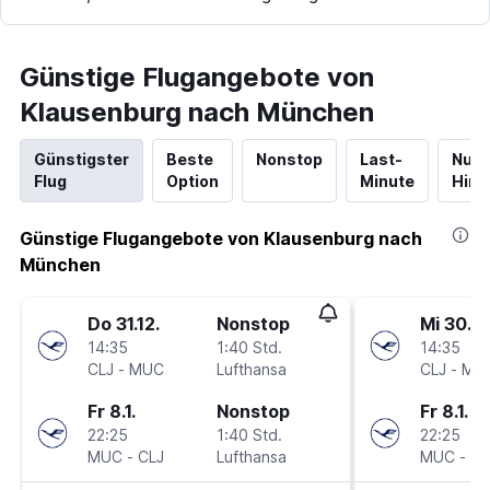
Günstige Flugangebote von
Klausenburg nach München
Günstigster
Beste
Nonstop
Last-
Nur
Flug
Option
Minute
Hinf
Günstige Flugangebote von Klausenburg nach
München
Do 31.12.
Nonstop
Mi 30.12
14:35
1:40 Std.
14:35
CLJ
-
MUC
Lufthansa
CLJ
-
MU
Fr 8.1.
Nonstop
Fr 8.1.
22:25
1:40 Std.
22:25
MUC
-
CLJ
Lufthansa
MUC
-
CL