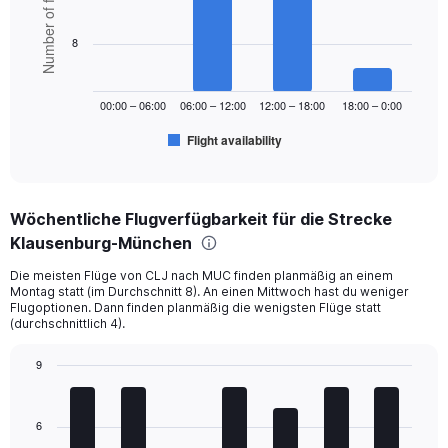
Number of flights
with
Range:
6
bars.
0
8
to
The
300.
chart
00:00 – 06:00
06:00 – 12:00
12:00 – 18:00
18:00 – 0:00
has
1
Flight availability
X
End
of
axis
interactive
displaying
chart
categories.
Wöchentliche Flugverfügbarkeit für die Strecke
Range:
Klausenburg-München
6
categories.
Die meisten Flüge von CLJ nach MUC finden planmäßig an einem
The
Montag statt (im Durchschnitt 8). An einen Mittwoch hast du weniger
chart
Flugoptionen. Dann finden planmäßig die wenigsten Flüge statt
has
(durchschnittlich 4).
1
Y
9
axis
Bar
Chart
displaying
graphic.
chart
Number
with
6
of
7