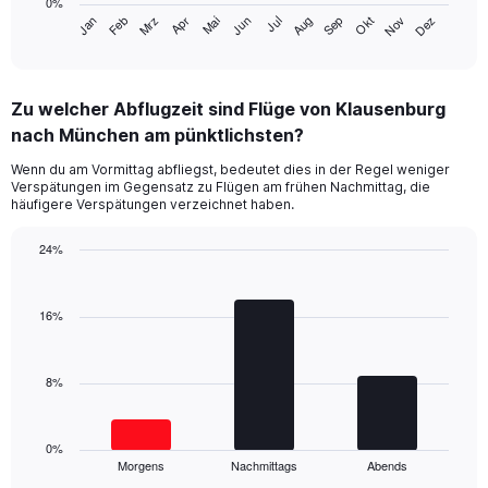
0%
has
Jan
Feb
Mrz
Apr
Mai
Jun
Jul
Aug
Sep
Okt
Nov
Dez
1
End
of
X
interactive
axis
chart
displaying
Zu welcher Abflugzeit sind Flüge von Klausenburg
categories.
Range:
nach München am pünktlichsten?
14
Wenn du am Vormittag abfliegst, bedeutet dies in der Regel weniger
categories.
Verspätungen im Gegensatz zu Flügen am frühen Nachmittag, die
The
häufigere Verspätungen verzeichnet haben.
chart
has
24%
1
Bar
Y
Chart
graphic.
chart
axis
with
16%
displaying
3
values.
bars.
Range:
0
8%
The
to
chart
20.
has
1
0%
Morgens
Nachmittags
Abends
X
End
of