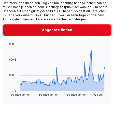
Der Preis, den du deinen Flug von Klausenburg nach München zahlen
The
musst, kann je nach deinem Buchungszeitpunkt schwanken. Um beste
chart
Chancen auf einen günstigeren Preis zu haben, solltest du versuchen,
has
59 Tage vor deinem Trip zu buchen. Etwa vierzehn Tage vor deinem
1
Abflugdatum werden die Preise wahrscheinlich steigen.
Y
axis
Angebote finden
displaying
values.
Range:
900 €
0
Chart
Chart
to
graphic.
with
12.
91
600 €
data
points.
300 €
The
chart
has
1
0
90 Tage vorher
60 Tage vorher
30 Tage vorher
Am se…
X
End
of
axis
interactive
displaying
chart
categories.