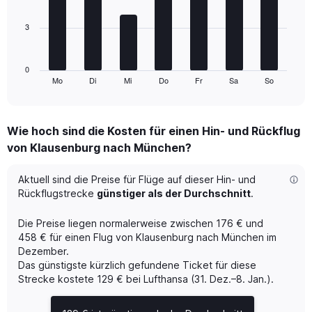
bars.
flights.
Range:
3
The
0
chart
to
has
24.
1
0
Mo
Di
Mi
Do
Fr
Sa
So
X
End
of
axis
interactive
displaying
chart
categories.
Wie hoch sind die Kosten für einen Hin- und Rückflug
Range:
von Klausenburg nach München?
7
categories.
The
Aktuell sind die Preise für Flüge auf dieser Hin- und
chart
Rückflugstrecke
günstiger als der Durchschnitt
.
has
1
Die Preise liegen normalerweise zwischen 176 € und
Y
458 € für einen Flug von Klausenburg nach München im
axis
Dezember.
displaying
Das günstigste kürzlich gefundene Ticket für diese
values.
Range:
Strecke kostete 129 € bei Lufthansa (31. Dez.–8. Jan.).
0
to