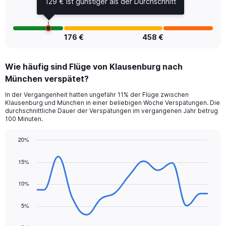
129 € ist günstiger als der Durchschnitt
9.
176 €
458 €
Wie häufig sind Flüge von Klausenburg nach
München verspätet?
In der Vergangenheit hatten ungefähr 11% der Flüge zwischen
Klausenburg und München in einer beliebigen Woche Verspätungen. Die
durchschnittliche Dauer der Verspätungen im vergangenen Jahr betrug
100 Minuten.
20%
Line
Chart
graphic.
chart
15%
with
14
data
10%
points.
5%
The
chart