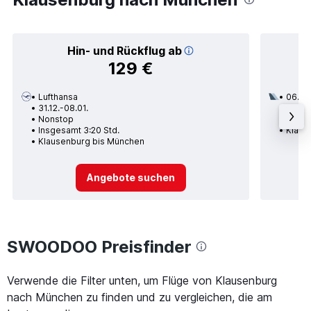
Hin- und Rückflug ab
129 €
Lufthansa
06.09
31.12.-08.01.
1 Zwi
Nonstop
Insge
Insgesamt 3:20 Std.
Klaus
Klausenburg bis München
Angebote suchen
SWOODOO Preisfinder
Verwende die Filter unten, um Flüge von Klausenburg
nach München zu finden und zu vergleichen, die am