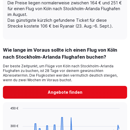
Die Preise liegen normalerweise zwischen 164 € und 251 €
2
Y
für einen Flug von Köln nach Stockholm-Arlanda Flughafen
axes
im August.
displaying
Das günstigste kürzlich gefundene Ticket für diese
Avg.
Strecke kostete 106 € bei Ryanair (23. Aug.–6. Sept.).
Price
and
Number
of
Wie lange im Voraus sollte ich einen Flug von Köln
flights.
nach Stockholm-Arlanda Flughafen buchen?
Der beste Zeitpunkt, um Flüge von Köln nach Stockholm-Arlanda
Flughafen zu buchen, ist 28 Tage vor deinem gewünschten
Abreisetermin. Die Flugkosten werden vermutlich deutlich steigen,
wenn du zwei Wochen im Voraus buchst.
Angebote finden
450 €
Chart
Chart
graphic.
with
91
300 €
data