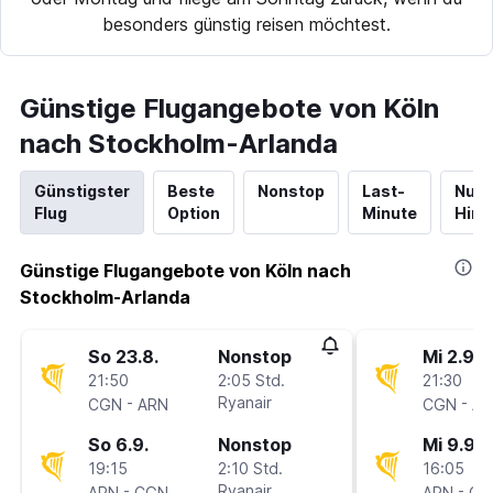
besonders günstig reisen möchtest.
Günstige Flugangebote von Köln
nach Stockholm-Arlanda
Günstigster
Beste
Nonstop
Last-
Nur
Flug
Option
Minute
Hinf
Günstige Flugangebote von Köln nach
Stockholm-Arlanda
So 23.8.
Nonstop
Mi 2.9.
21:50
2:05 Std.
21:30
-
Ryanair
-
CGN
ARN
CGN
AR
So 6.9.
Nonstop
Mi 9.9.
19:15
2:10 Std.
16:05
-
Ryanair
-
ARN
CGN
ARN
CG