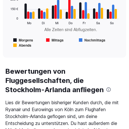
graphic.
chart
450.
with
150 €
4
data
0
series.
Mo
Di
Mi
Do
Fr
Sa
So
Alle Zeiten sind Abflugzeiten.
The
chart
Morgens
Mittags
Nachmittags
has
Abends
1
End
of
X
interactive
axis
chart
displaying
Alle
Bewertungen von
Zeiten
Fluggesellschaften, die
sind
Abflugzeiten..
Stockholm-Arlanda anfliegen
Range:
7
categories.
Lies dir Bewertungen bisheriger Kunden durch, die mit
The
Ryanair und Eurowings von Köln zum Flughafen
chart
Stockholm-Arlanda geflogen sind, um deine
has
Entscheidung zu unterstützen. Du hast außerdem die
1
Y