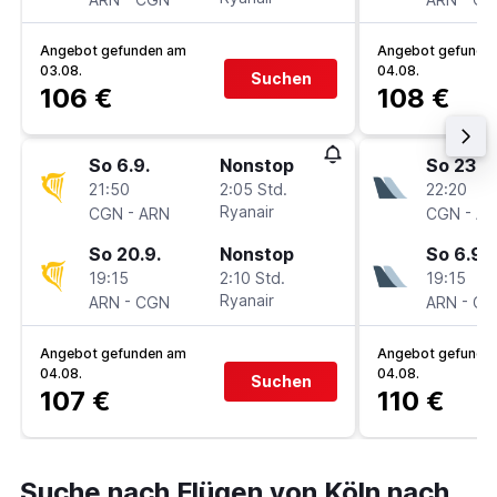
Angebot gefunden am
Angebot gefunde
03.08.
04.08.
Suchen
106 €
108 €
So 6.9.
Nonstop
So 23.8.
21:50
2:05 Std.
22:20
-
Ryanair
-
CGN
ARN
CGN
AR
So 20.9.
Nonstop
So 6.9.
19:15
2:10 Std.
19:15
-
Ryanair
-
ARN
CGN
ARN
CG
Angebot gefunden am
Angebot gefunde
04.08.
04.08.
Suchen
107 €
110 €
Suche nach Flügen von Köln nach