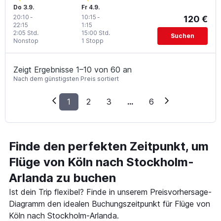
Do 3.9.
Fr 4.9.
20:10
-
10:15
-
120 €
22:15
1:15
2:05 Std.
15:00 Std.
Suchen
Nonstop
1 Stopp
Zeigt Ergebnisse 1–10 von 60 an
Nach dem günstigsten Preis sortiert
1
2
3
...
6
Finde den perfekten Zeitpunkt, um
Flüge von Köln nach Stockholm-
Arlanda zu buchen
Ist dein Trip flexibel? Finde in unserem Preisvorhersage-
Diagramm den idealen Buchungszeitpunkt für Flüge von
Köln nach Stockholm-Arlanda.