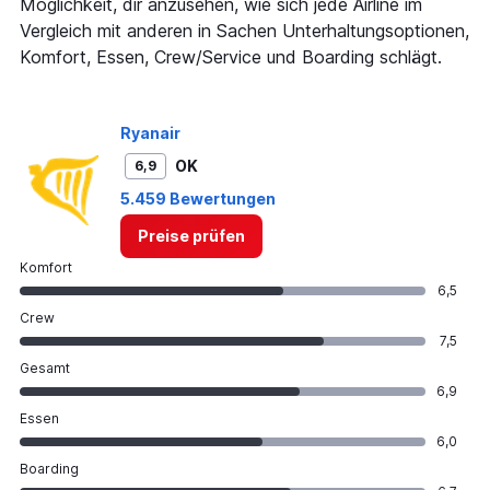
Möglichkeit, dir anzusehen, wie sich jede Airline im
axis
Vergleich mit anderen in Sachen Unterhaltungsoptionen,
displaying
Komfort, Essen, Crew/Service und Boarding schlägt.
values.
Range:
0
to
Ryanair
450.
OK
6,9
5.459 Bewertungen
Preise prüfen
Komfort
6,5
Crew
7,5
Gesamt
6,9
Essen
6,0
Boarding