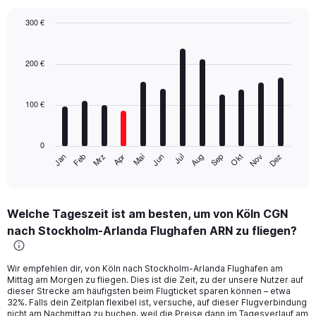
300 €
Bar
Chart
graphic.
chart
with
200 €
12
bars.
100 €
The
chart
has
0
1
Mrz
Jun
Sep
Dez
Jan
Apr
Jul
Okt
Feb
Mai
Aug
Nov
X
End
of
axis
interactive
displaying
chart
categories.
Welche Tageszeit ist am besten, um von Köln CGN
Range:
nach Stockholm-Arlanda Flughafen ARN zu fliegen?
12
categories.
The
Wir empfehlen dir, von Köln nach Stockholm-Arlanda Flughafen am
chart
Mittag am Morgen zu fliegen. Dies ist die Zeit, zu der unsere Nutzer auf
has
dieser Strecke am häufigsten beim Flugticket sparen können – etwa
1
32%. Falls dein Zeitplan flexibel ist, versuche, auf dieser Flugverbindung
Y
nicht am Nachmittag zu buchen, weil die Preise dann im Tagesverlauf am