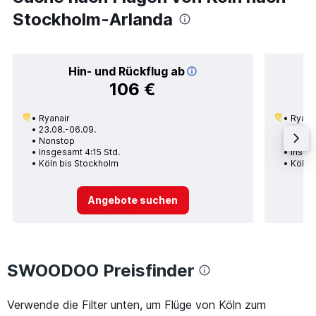
Stockholm-Arlanda
Hin- und Rückflug ab
106 €
Ryanair
Ryana
23.08.-06.09.
04.09
Nonstop
1 Zwi
Insgesamt 4:15 Std.
Insge
Köln bis Stockholm
Köln 
Angebote suchen
SWOODOO Preisfinder
Verwende die Filter unten, um Flüge von Köln zum