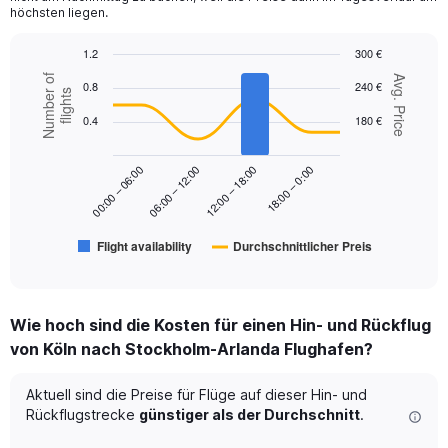
axis
höchsten liegen.
displaying
values.
1.2
300 €
Range:
Combination
Chart
Number of
Avg. Price
0.8
240 €
0
graphic.
chart
flights
to
with
0.4
180 €
2
300.
data
series.
18:00 – 0:00
00:00 – 06:00
06:00 – 12:00
12:00 – 18:00
The
chart
has
Flight availability
Durchschnittlicher Preis
1
End
of
X
interactive
axis
chart
displaying
Wie hoch sind die Kosten für einen Hin- und Rückflug
categories.
Range:
von Köln nach Stockholm-Arlanda Flughafen?
6
categories.
Aktuell sind die Preise für Flüge auf dieser Hin- und
The
Rückflugstrecke
günstiger als der Durchschnitt
.
chart
has