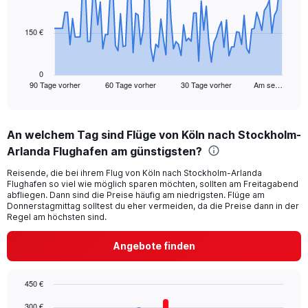
points.
150 €
The
chart
has
1
0
90 Tage vorher
60 Tage vorher
30 Tage vorher
Am se…
X
End
of
axis
interactive
displaying
chart
categories.
An welchem Tag sind Flüge von Köln nach Stockholm-
Range:
Arlanda Flughafen am günstigsten?
91
categories.
Reisende, die bei ihrem Flug von Köln nach Stockholm-Arlanda
The
Flughafen so viel wie möglich sparen möchten, sollten am Freitagabend
chart
abfliegen. Dann sind die Preise häufig am niedrigsten. Flüge am
has
Donnerstagmittag solltest du eher vermeiden, da die Preise dann in der
1
Regel am höchsten sind.
Y
axis
Angebote finden
displaying
values.
Range:
450 €
0
Bar
Chart
300 €
to