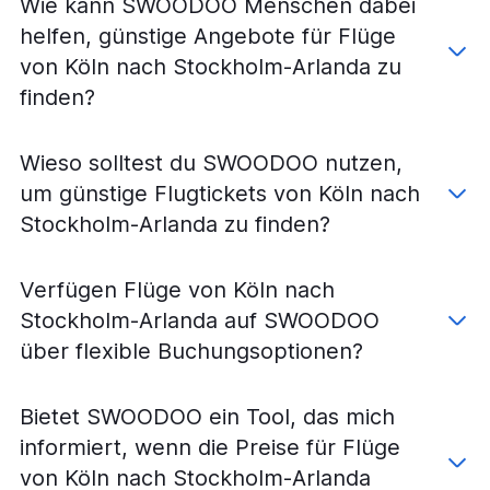
Wie kann SWOODOO Menschen dabei
Flüge von Nürnberg nach Stockholm Skavsta
helfen, günstige Angebote für Flüge
Flüge von Stuttgart nach Stockholm Bromma
von Köln nach Stockholm-Arlanda zu
Flüge von Dortmund nach Stockholm Skavsta
finden?
Flüge von Bremen nach Stockholm Skavsta
Flüge von Sylt nach Stockholm-Arlanda
Wieso solltest du SWOODOO nutzen,
Flüge von Nürnberg nach Stockholm Västerås
um günstige Flugtickets von Köln nach
Flüge von Friedrichshafen nach Stockholm-Arlanda
Stockholm-Arlanda zu finden?
Flüge von Leipzig nach Stockholm Bromma
Flüge von Weeze, Niederrhein nach Stockholm Skavsta
Verfügen Flüge von Köln nach
Flüge von Düsseldorf nach Stockholm Bromma
Stockholm-Arlanda auf SWOODOO
Flüge von Paderborn nach Stockholm-Arlanda
über flexible Buchungsoptionen?
Flüge von Saarbrücken nach Stockholm-Arlanda
Flüge von Nürnberg nach Stockholm Bromma
Bietet SWOODOO ein Tool, das mich
Flüge von Hannover nach Stockholm Bromma
informiert, wenn die Preise für Flüge
Flüge von Paderborn nach Stockholm Bromma
von Köln nach Stockholm-Arlanda