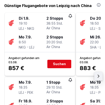
Günstige Flugangebote von Leipzig nach China
Di 1.9.
2 Stopps
Do 20.8
19:10
38:55 Std.
18:50
-
Air China
-
LEJ
NKG
LEJ
SHA
Mo 7.9.
2 Stopps
Mi 26.8.
8:50
20:20 Std.
22:30
-
Air China
-
NKG
LEJ
SHA
LEJ
Angebot gefunden am
Angebot gefunde
03.08.
03.08.
Suchen
857 €
883 €
Mo 7.9.
1 Stopp
Mo 19.10
18:35
29:10 Std.
18:35
-
Air China
-
LEJ
PEK
LEJ
PEK
Fr 18.9.
2 Stopps
Sa 31.10