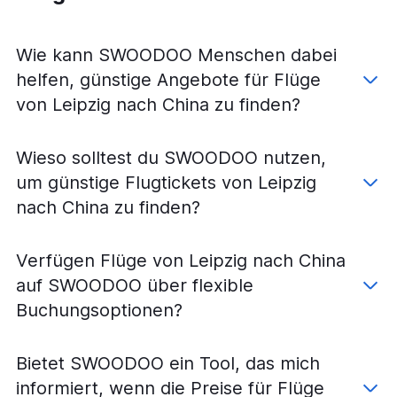
Flüge von München nach Tokio Haneda
Flüge von Frankfurt am Main nach Singapur
Wie kann SWOODOO Menschen dabei
Flüge von Frankfurt am Main nach Denpasar
helfen, günstige Angebote für Flüge
Flüge von Frankfurt am Main nach Shanghai Pu Dong
von Leipzig nach China zu finden?
Flüge von Frankfurt Hahn nach Bangkok-Suvarnabhumi
Flüge von Berlin nach Bangkok-Suvarnabhumi
Wieso solltest du SWOODOO nutzen,
Flüge von Frankfurt am Main nach Manila
um günstige Flugtickets von Leipzig
Flüge von Düsseldorf nach Bangkok Dong Muang
nach China zu finden?
Flüge von Frankfurt am Main nach Ho Chi Minh Stadt
Flüge von Frankfurt am Main nach Taipeh-Taoyuan
Verfügen Flüge von Leipzig nach China
Flüge von Frankfurt am Main nach Colombo
Bandaranayake
auf SWOODOO über flexible
Flüge von Frankfurt am Main nach Peking Capital
Buchungsoptionen?
Flüge von Hamburg nach Bangkok-Suvarnabhumi
Flüge von Köln nach Bangkok-Suvarnabhumi
Bietet SWOODOO ein Tool, das mich
Flüge von Frankfurt am Main nach Seoul Gimpo Intl
informiert, wenn die Preise für Flüge