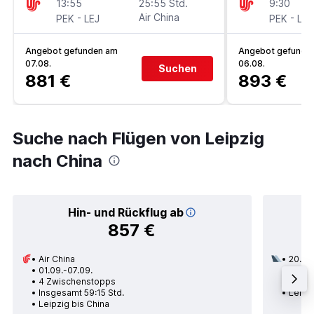
13:55
25:55 Std.
9:30
-
Air China
-
PEK
LEJ
PEK
LEJ
Angebot gefunden am
Angebot gefunde
07.08.
06.08.
Suchen
881 €
893 €
Suche nach Flügen von Leipzig
nach China
Hin- und Rückflug ab
857 €
Air China
20.09
01.09.-07.09.
1 Zwi
4 Zwischenstopps
Insges
Insgesamt 59:15 Std.
Leipzi
Leipzig bis China