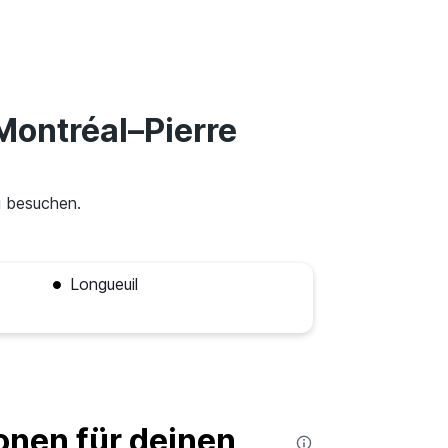
Montréal–Pierre
u besuchen.
Longueuil
nen für deinen