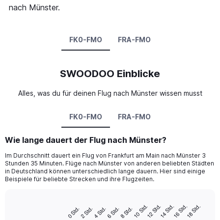
nach Münster.
FK0-FMO
FRA-FMO
SWOODOO Einblicke
Alles, was du für deinen Flug nach Münster wissen musst
FK0-FMO
FRA-FMO
Wie lange dauert der Flug nach Münster?
Im Durchschnitt dauert ein Flug von Frankfurt am Main nach Münster 3
Stunden 35 Minuten. Flüge nach Münster von anderen beliebten Städten
in Deutschland können unterschiedlich lange dauern. Hier sind einige
Beispiele für beliebte Strecken und ihre Flugzeiten.
16 Std.
14 Std.
12 Std.
10 Std.
18 Std.
8 Std.
6 Std.
4 Std.
2 Std.
0 Std.
Bar
Chart
graphic.
chart