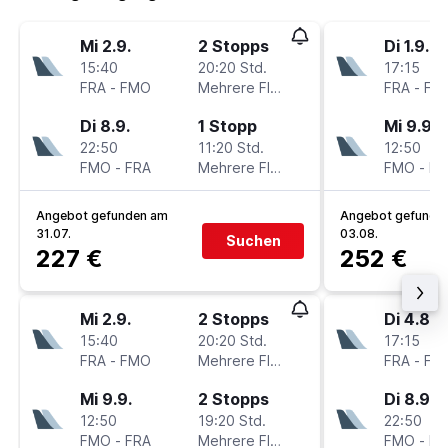
Mi 2.9.
2 Stopps
Di 1.9.
15:40
20:20 Std.
17:15
FRA
-
FMO
Mehrere Fluglinien
FRA
-
FM
Di 8.9.
1 Stopp
Mi 9.9.
22:50
11:20 Std.
12:50
FMO
-
FRA
Mehrere Fluglinien
FMO
-
FR
Angebot gefunden am
Angebot gefunde
31.07.
03.08.
Suchen
227 €
252 €
Mi 2.9.
2 Stopps
Di 4.8.
15:40
20:20 Std.
17:15
FRA
-
FMO
Mehrere Fluglinien
FRA
-
FM
Mi 9.9.
2 Stopps
Di 8.9.
12:50
19:20 Std.
22:50
FMO
-
FRA
Mehrere Fluglinien
FMO
-
FR