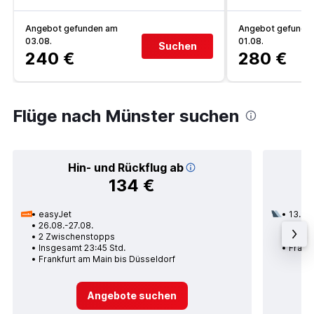
Angebot gefunden am
Angebot gefunde
03.08.
01.08.
Suchen
240 €
280 €
Flüge nach Münster suchen
Hin- und Rückflug ab
134 €
easyJet
13.08.
26.08.-27.08.
1 Zwi
2 Zwischenstopps
Insges
Insgesamt 23:45 Std.
Frank
Frankfurt am Main bis Düsseldorf
Angebote suchen