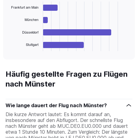
with
Frankfurt am Main
4
bars.
München
The
chart
Düsseldorf
has
1
Stuttgart
X
End
of
axis
interactive
displaying
chart
categories.
Range:
Häufig gestellte Fragen zu Flügen
4
nach Münster
categories.
The
chart
has
Wie lange dauert der Flug nach Münster?
1
Y
Die kurze Antwort lautet: Es kommt darauf an,
axis
insbesondere auf den Abflugort. Der schnellste Flug
displaying
nach Münster geht ab MUC.DE0.EU0.000 und dauert
values.
etwa 1 Stunde 10 Minuten. Zum Vergleich: Der längste
Range:
von nach Münster hebt in LEJ.DE0.EU0.000 ab und