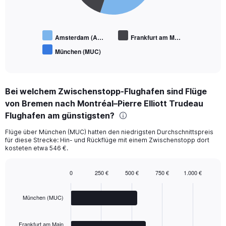
Amsterdam (A…
Frankfurt am M…
München (MUC)
End
of
interactive
chart
Bei welchem Zwischenstopp-Flughafen sind Flüge
von Bremen nach Montréal–Pierre Elliott Trudeau
Flughafen am günstigsten?
Flüge über München (MUC) hatten den niedrigsten Durchschnittspreis
für diese Strecke: Hin- und Rückflüge mit einem Zwischenstopp dort
kosteten etwa 546 €.
0
250 €
500 €
750 €
1.000 €
Bar
Chart
graphic.
chart
with
München (MUC)
3
bars.
Frankfurt am Main