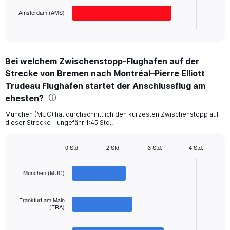
has
Amsterdam (AMS)
1
X
End
of
axis
interactive
displaying
chart
categories.
Bei welchem Zwischenstopp-Flughafen auf der
Range:
Strecke von Bremen nach Montréal–Pierre Elliott
3
categories.
Trudeau Flughafen startet der Anschlussflug am
The
ehesten?
chart
has
München (MUC) hat durchschnittlich den kürzesten Zwischenstopp auf
1
dieser Strecke – ungefähr 1:45 Std..
Y
axis
0 Std.
2 Std.
3 Std.
4 Std.
displaying
Bar
Chart
values.
graphic.
chart
Range:
with
München (MUC)
3
0
bars.
to
900.
Frankfurt am Main
The
(FRA)
chart
has