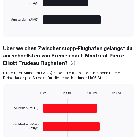
The
(FRA)
chart
has
Amsterdam (AMS)
1
X
End
of
axis
interactive
displaying
chart
categories.
Über welchen Zwischenstopp-Flughafen gelangst du
Range:
am schnellsten von Bremen nach Montréal–Pierre
3
categories.
Elliott Trudeau Flughafen?
The
chart
Flüge über München (MUC) haben die kürzeste durchschnittliche
Reisedauer pro Strecke für diese Verbindung: 11:05 Std..
has
1
Y
0 Std.
5 Std.
10 Std.
15 Std.
axis
Bar
Chart
displaying
graphic.
chart
with
values.
München (MUC)
3
Range:
bars.
0
Frankfurt am Main
to
The
(FRA)
1000.
chart