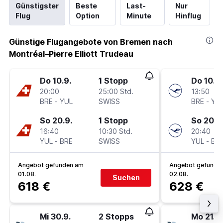
Günstigster
Beste
Last-
Nur
Flug
Option
Minute
Hinflug
Günstige Flugangebote von Bremen nach
Montréal–Pierre Elliott Trudeau
Do 10.9.
1 Stopp
Do 10.9.
20:00
25:00 Std.
13:50
BRE
-
YUL
SWISS
BRE
-
YU
So 20.9.
1 Stopp
So 20.9
16:40
10:30 Std.
20:40
YUL
-
BRE
SWISS
YUL
-
BR
Angebot gefunden am
Angebot gefunde
01.08.
02.08.
Suchen
618 €
628 €
Mi 30.9.
2 Stopps
Mo 21.9.