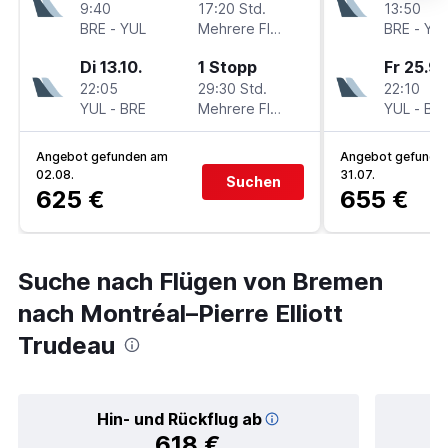
9:40
17:20 Std.
13:50
BRE
-
YUL
Mehrere Fluglinien
BRE
-
YU
Di 13.10.
1 Stopp
Fr 25.9.
22:05
29:30 Std.
22:10
YUL
-
BRE
Mehrere Fluglinien
YUL
-
BR
Angebot gefunden am
Angebot gefunde
02.08.
31.07.
Suchen
625 €
655 €
Suche nach Flügen von Bremen
nach Montréal–Pierre Elliott
Trudeau
Hin- und Rückflug ab
618 €