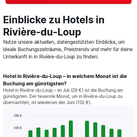
Einblicke zu Hotels in
Rivière-du-Loup
Nutze unsere aktuellen, datengestützten Einblicke, um
ideale Buchungszeiträume, Preistrends und mehr für deine
Unterkunft in in Rivière-du-Loup zu finden.
Hotel in Rivière-du-Loup – in welchem Monat ist die
Buchung am günstigsten?
Hotel in Rivière-du-Loup – im Juli (29 €) ist die Buchung am
günstigsten. Der teuerste Monat, um in Rivière-du-Loup zu
übernachten, ist wiederum der Juni (132 €).
150 €
Bar
Chart
graphic.
chart
100 €
with
12