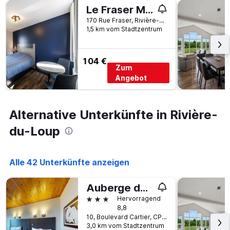
Aufenthalt
Le Fraser Motel
anzeigt
170 Rue Fraser, Rivière-du-Loup, QC, Kanada
Das
1,5 km vom Stadtzentrum
Diagramm
hat
1
Y-
104 €
Zum
Achse,
Angebot
die
den
durchschnittlichen
Zimmerpreis
Alternative Unterkünfte in Rivière-
anzeigt
du-Loup
Alle 42 Unterkünfte anzeigen
Auberge de la Pointe
3 Sterne
Hervorragend
8,8
10, Boulevard Cartier, CP 10, Rivière-du-Loup, QC, Kanada
3,0 km vom Stadtzentrum