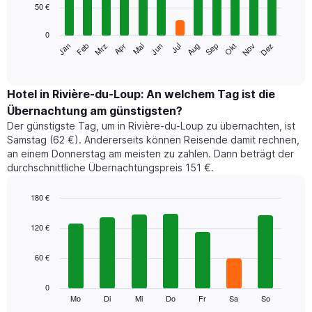
50 €
bars.
0
Das
Jan
Feb
Mrz
Apr
Mai
Jun
Jul
Aug
Sep
Okt
Nov
Dez
folgende
End
of
Diagramm
interactive
zeigt
chart
den
Hotel in Rivière-du-Loup: An welchem Tag ist die
durchschnittlichen
Übernachtung am günstigsten?
Zimmerpreis
Der günstigste Tag, um in Rivière-du-Loup zu übernachten, ist
im
Samstag (62 €). Andererseits können Reisende damit rechnen,
jeweiligen
an einem Donnerstag am meisten zu zahlen. Dann beträgt der
Monat
durchschnittliche Übernachtungspreis 151 €.
an.
Das
Diagramm
180 €
hat
Bar
Chart
1
graphic.
chart
120 €
with
X-
7
Achse,
60 €
bars.
die
die
Das
0
Monate
folgende
Mo
Di
Mi
Do
Fr
Sa
So
End
anzeigt.
of
Diagramm