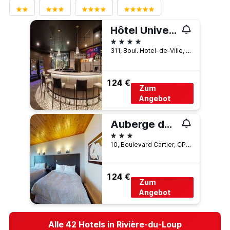
Hôtel Universel, Centre de congrès Rivière-du-Loup
4 Sterne
311, Boul. Hotel-de-Ville, Rivière-du-Loup, QC, Kanada
124 €
Zum
Angebot
Auberge de la Pointe
3 Sterne
10, Boulevard Cartier, CP 10, Rivière-du-Loup, QC, Kanada
124 €
Zum
Angebot
Alle 42 Hotels in Rivière-du-Loup