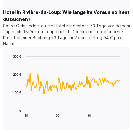
durchschnittlichen
nach
interactive
Zimmerpreis
chart
Sternen
für
Hotel in Rivière-du-Loup: Wie lange im Voraus solltest
anzeigt
dieses
du buchen?
Das
Wochenende
Diagramm
Spare Geld, indem du ein Hotel mindestens 73 Tage vor deinem
in
hat
Trip nach Rivière-du-Loup buchst. Der niedrigste gefundene
den
1
Preis bei einer Buchung 73 Tage im Voraus betrug 94 € pro
letzten
Y-
Nacht.
3
Achse,
Tagen,
die
300 €
aggregiert
den
nach
Line
Chart
durchschnittlichen
graphic.
chart
Sternebewertung.
Zimmerpreis
with
Das
200 €
für
90
Diagramm
heute
data
hat
points.
Nacht
1
in
100 €
X-
Das
den
Achse,
folgende
letzten
die
Diagramm
3
0
die
zeigt,
Tagen
90
60
30
End
Hotelkategorien
of
wie
anzeigt.
interactive
nach
sich
chart
Sternen
der