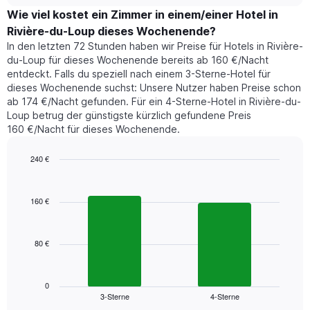
Zimmerpreis,
1
der
Wie viel kostet ein Zimmer in einem/einer Hotel in
Y-
für
Achse,
Rivière-du-Loup dieses Wochenende?
heute
die
In den letzten 72 Stunden haben wir Preise für Hotels in Rivière-
Nacht
den
du-Loup für dieses Wochenende bereits ab 160 €/Nacht
in
durchschnittlichen
entdeckt. Falls du speziell nach einem 3-Sterne-Hotel für
den
Zimmerpreis
dieses Wochenende suchst: Unsere Nutzer haben Preise schon
letzten
anzeigt.
ab 174 €/Nacht gefunden. Für ein 4-Sterne-Hotel in Rivière-du-
3
Loup betrug der günstigste kürzlich gefundene Preis
Tagen
160 €/Nacht für dieses Wochenende.
gefunden
wurde,
aggregiert
240 €
nach
Bar
Chart
Sternebewertung.
graphic.
chart
with
Das
160 €
2
Diagramm
bars.
hat
1
80 €
Das
X-
folgende
Achse,
Diagramm
die
zeigt
0
die
3-Sterne
4-Sterne
den
End
Hotelkategorien
of