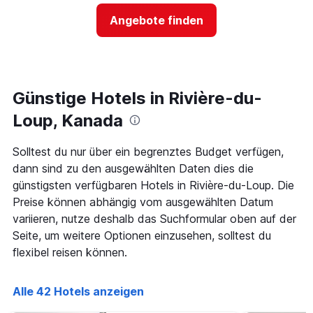
anzeigt
Preis
Das
Angebote finden
für
Diagramm
ein
hat
Zimmer
1
ändert,
Y-
je
Achse,
näher
Günstige Hotels in Rivière-du-
die
das
den
Aufenthaltsdatum
Loup, Kanada
durchschnittlichen
rückt.
Zimmerpreis
Das
Solltest du nur über ein begrenztes Budget verfügen,
an
Diagramm
diesem
dann sind zu den ausgewählten Daten dies die
hat
Wochenende
1
günstigsten verfügbaren Hotels in Rivière-du-Loup. Die
anzeigt,
X-
Preise können abhängig vom ausgewählten Datum
der
Achse,
variieren, nutze deshalb das Suchformular oben auf der
in
die
den
Seite, um weitere Optionen einzusehen, solltest du
die
letzten
Anzahl
flexibel reisen können.
3
der
Tagen
Tage
gefunden
vor
Alle 42 Hotels anzeigen
wurde.
dem