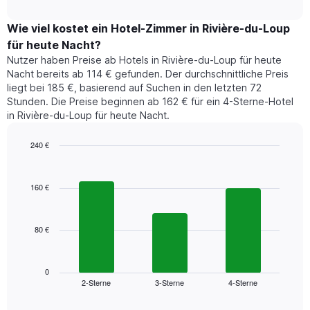
Das
interactive
zeigt
chart
Diagramm
den
Wie viel kostet ein Hotel-Zimmer in Rivière-du-Loup
hat
durchschnittlichen
1
für heute Nacht?
Preis
Y-
Nutzer haben Preise ab Hotels in Rivière-du-Loup für heute
eines
Achse,
Nacht bereits ab 114 € gefunden. Der durchschnittliche Preis
Zimmers
die
liegt bei 185 €, basierend auf Suchen in den letzten 72
für
den
Stunden. Die Preise beginnen ab 162 € für ein 4-Sterne-Hotel
den
durchschnittlichen
in Rivière-du-Loup für heute Nacht.
jeweiligen
Zimmerpreis
Wochentag.
anzeigt.
Das
240 €
Diagramm
Bar
Chart
hat
graphic.
chart
1
with
160 €
3
X-
bars.
Achse,
die
80 €
Das
die
folgende
Wochentage
Diagramm
anzeigt.
zeigt
0
Das
2-Sterne
3-Sterne
4-Sterne
den
End
Diagramm
of
durchschnittlichen
hat
interactive
chart