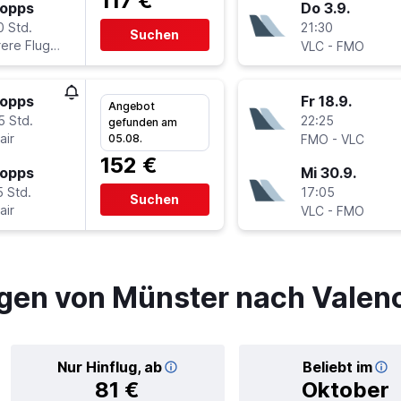
117 €
topps
Do 3.9.
0 Std.
21:30
Suchen
ere Fluglinien
-
VLC
FMO
topps
Fr 18.9.
Angebot
5 Std.
22:25
gefunden am
air
-
05.08.
FMO
VLC
152 €
topps
Mi 30.9.
5 Std.
17:05
Suchen
air
-
VLC
FMO
gen von Münster nach Valen
Nur Hinflug, ab
Beliebt im
81 €
Oktober