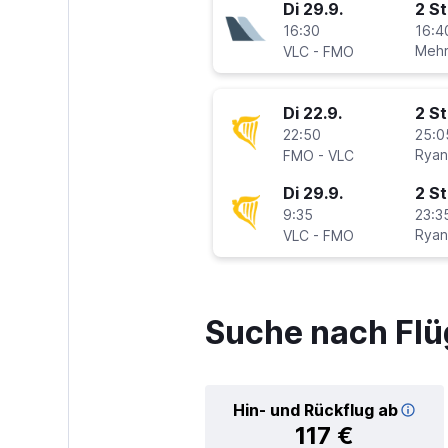
Di 29.9.
2 S
16:30
16:4
-
Mehr
VLC
FMO
Di 22.9.
2 S
22:50
25:0
-
Ryan
FMO
VLC
Di 29.9.
2 S
9:35
23:3
-
Ryan
VLC
FMO
Suche nach Flü
Hin- und Rückflug ab
117 €