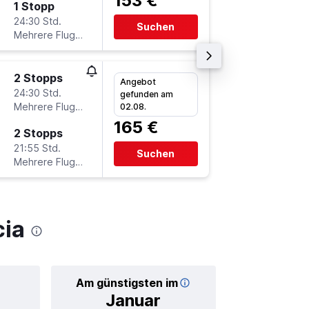
153 €
1 Stopp
Mi 2.9.
24:30 Std.
20:05
Suchen
Mehrere Fluglinien
-
VLC
F
2 Stopps
Do 10.9
Angebot
24:30 Std.
15:25
gefunden am
Mehrere Fluglinien
-
02.08.
FMO
V
165 €
2 Stopps
Mi 16.9.
21:55 Std.
13:25
Suchen
Mehrere Fluglinien
-
VLC
F
cia
Am günstigsten im
Durchschnitt
Januar
28