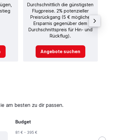
lügen,
Durchschnittlich die günstigsten
Durchschnitt
stieg
Flugpreise. 2% potenzieller
Rückflug in
Preisrückgang (5 € mögliche
Ersparnis gegenüber dem
Durchschnittspreis für Hin- und
Rückflug).
n
Angebote suchen
Angebot
ie am besten zu dir passen.
Budget
81 € - 395 €