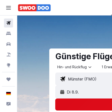
Flüge
Hotels
Mietwagen
Günstige Flüg
Pauschalreisen
Explore
Hin- und Rückflug
1 Erw
Trips
Di 8.9.
Deutsch
Feedback