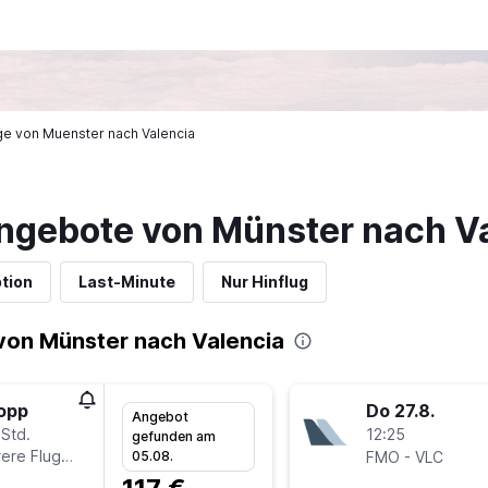
üge von Muenster nach Valencia
ngebote von Münster nach V
tion
Last-Minute
Nur Hinflug
von Münster nach Valencia
topp
Do 27.8.
Angebot
 Std.
12:25
gefunden am
ere Fluglinien
-
05.08.
FMO
VLC