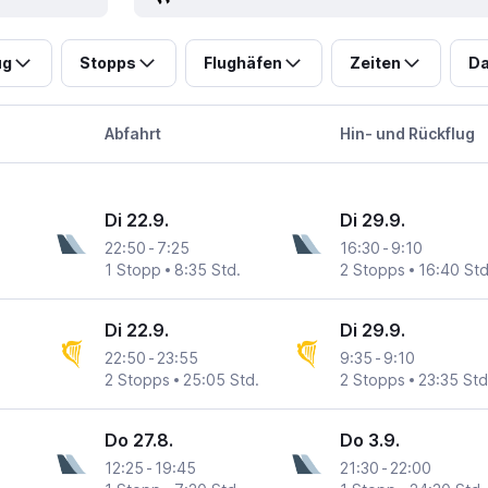
ug
Stopps
Flughäfen
Zeiten
Da
Abfahrt
Hin- und Rückflug
Di 22.9.
Di 29.9.
22:50
-
7:25
16:30
-
9:10
1 Stopp
8:35 Std.
2 Stopps
16:40 Std
Di 22.9.
Di 29.9.
22:50
-
23:55
9:35
-
9:10
2 Stopps
25:05 Std.
2 Stopps
23:35 Std
Do 27.8.
Do 3.9.
12:25
-
19:45
21:30
-
22:00