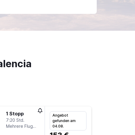
alencia
1 Stopp
Do 27.8
Angebot
7:20 Std.
12:25
gefunden am
Mehrere Fluglinien
-
04.08.
FMO
V