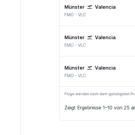
Münster
Valencia
Muenster
Valencia
FMO
-
VLC
Münster
Valencia
Muenster
Valencia
FMO
-
VLC
Münster
Valencia
Muenster
Valencia
FMO
-
VLC
Flüge werden nach dem günstigsten Preis
Zeigt Ergebnisse 1–10 von 25 a