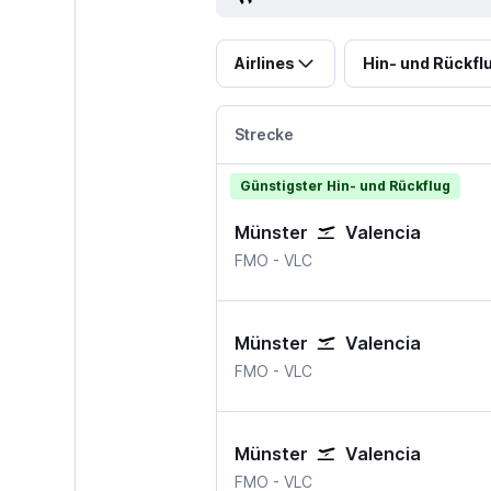
Airlines
Hin- und Rückfl
Strecke
Günstigster Hin- und Rückflug
Münster
Valencia
Muenster
Valencia
FMO
-
VLC
Münster
Valencia
Muenster
Valencia
FMO
-
VLC
Münster
Valencia
Muenster
Valencia
FMO
-
VLC