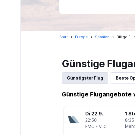
Start
Europa
Spanien
Billige Fl
Günstige Fluga
Günstigster Flug
Beste Op
Günstige Flugangebote 
Di 22.9.
1 S
22:50
8:35
-
Mehr
FMO
VLC