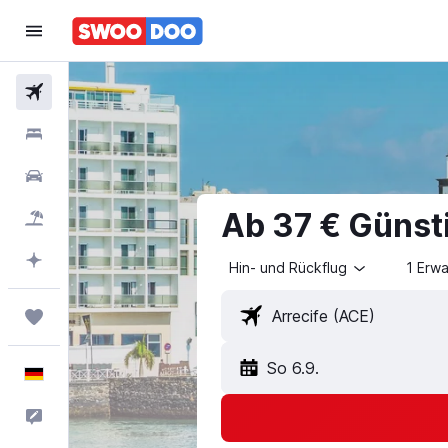
Flüge
Unterkünfte
Mietwagen
Ab 37 € Günsti
Pauschalreisen
Mit KI planen
Hin- und Rückflug
1 Erw
Trips
So 6.9.
Deutsch
Feedback