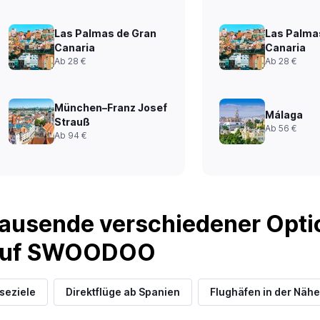
Las Palmas de Gran
Las Palma
Canaria
Canaria
Ab 28 €
Ab 28 €
München–Franz Josef
Málaga
Strauß
Ab 56 €
Ab 94 €
ausende verschiedener Optio
 auf SWOODOO
iseziele
Direktflüge ab Spanien
Flughäfen in der Nähe