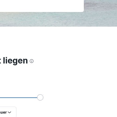
 liegen
uer