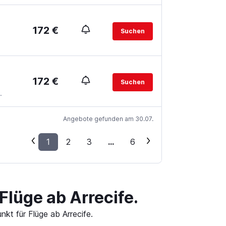
172 €
Suchen
172 €
Suchen
.
Angebote gefunden am 30.07.
1
2
3
...
6
Flüge ab Arrecife.
kt für Flüge ab Arrecife.