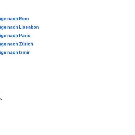
üge nach Rom
üge nach Lissabon
üge nach Paris
üge nach Zürich
üge nach Izmir