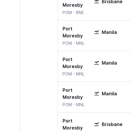
Brisbane
Moresby
Port Moresby
Brisbane
POM
-
BNE
Port
Manila
Moresby
Port Moresby
Manila–Ninoy Aquino
POM
-
MNL
Port
Manila
Moresby
Port Moresby
Manila–Ninoy Aquino
POM
-
MNL
Port
Manila
Moresby
Port Moresby
Manila–Ninoy Aquino
POM
-
MNL
Port
Brisbane
Moresby