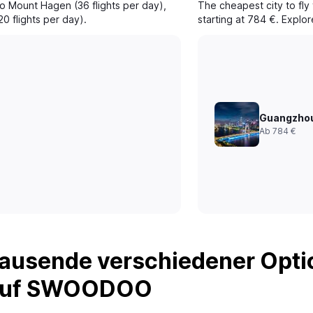
to Mount Hagen (36 flights per day),
The cheapest city to fly
0 flights per day).
starting at 784 €. Explo
Guangzho
Ab 784 €
ausende verschiedener Optio
 auf SWOODOO