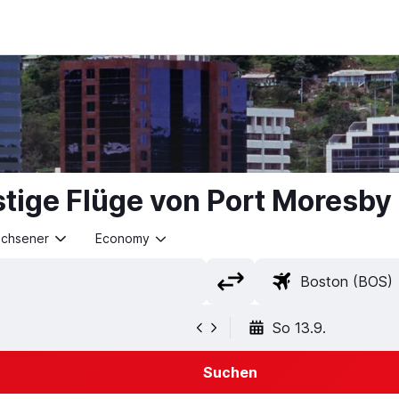
tige Flüge von Port Moresby
achsener
Economy
So 13.9.
Suchen