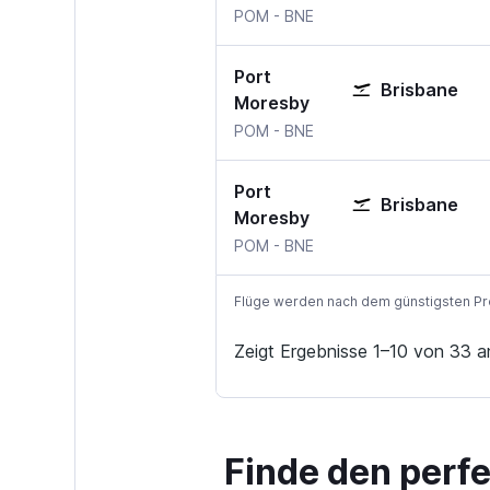
Port Moresby
Brisbane
POM
-
BNE
Port
Brisbane
Moresby
Port Moresby
Brisbane
POM
-
BNE
Port
Brisbane
Moresby
Port Moresby
Brisbane
POM
-
BNE
Flüge werden nach dem günstigsten Preis
Zeigt Ergebnisse 1–10 von 33 a
Finde den perf