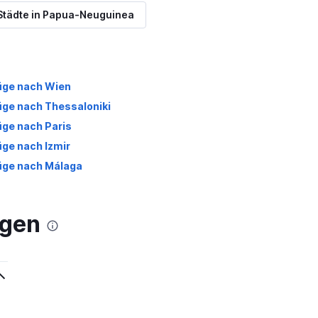
Städte in Papua-Neuguinea
üge nach Wien
üge nach Thessaloniki
üge nach Paris
üge nach Izmir
üge nach Málaga
agen