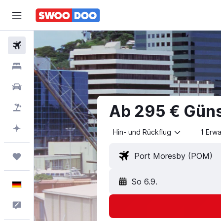
Flüge
Unterkünfte
Mietwagen
Ab 295 € Güns
Pauschalreisen
Mit KI planen
Hin- und Rückflug
1 Erw
Trips
So 6.9.
Deutsch
Feedback