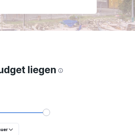
udget liegen
uer