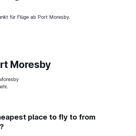
unkt für Flüge ab Port Moresby.
O
ort Moresby
t Moresby
ehr.
O
eapest place to fly to from
?