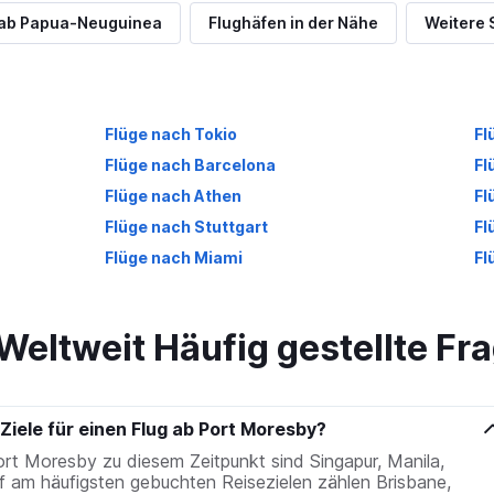
e ab Papua-Neuguinea
Flughäfen in der Nähe
Weitere 
Flüge nach Tokio
Fl
Flüge nach Barcelona
Fl
Flüge nach Athen
Fl
Flüge nach Stuttgart
Fl
Flüge nach Miami
Fl
Weltweit Häufig gestellte Fr
Ziele für einen Flug ab Port Moresby?
ort Moresby zu diesem Zeitpunkt sind Singapur, Manila,
f am häufigsten gebuchten Reisezielen zählen Brisbane,