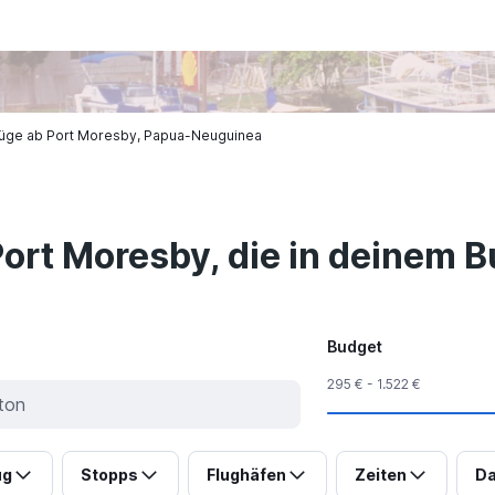
lüge ab Port Moresby, Papua-Neuguinea
Port Moresby, die in deinem B
Budget
295 € - 1.522 €
ug
Stopps
Flughäfen
Zeiten
Da