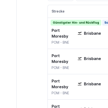
Strecke
Günstigster Hin- und Rückflug
Sc
Port
Brisbane
Moresby
Port Moresby
Brisbane
POM
-
BNE
Port
Brisbane
Moresby
Port Moresby
Brisbane
POM
-
BNE
Port
Brisbane
Moresby
Port Moresby
Brisbane
POM
-
BNE
Port