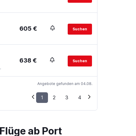
605 €
Suchen
638 €
Suchen
.
Angebote gefunden am 04.08.
1
2
3
4
Flüge ab Port