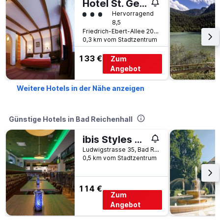
Hotel St. Georg
Bewertungskategorie 3
Hervorragend
8,5
Friedrich-Ebert-Allee 20, Bad Reichenhall, Bayern, Deutschland
0,3 km vom Stadtzentrum
133 €
Zum
Angebot
Weitere Hotels in der Nähe anzeigen
Günstige Hotels in Bad Reichenhall
ibis Styles Bad Reichenhall
Ludwigstrasse 35, Bad Reichenhall, Bayern, Deutschland
0,5 km vom Stadtzentrum
114 €
Zum
Angebot