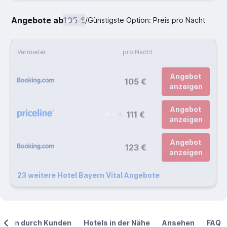
Angebote ab
105 €
/
Günstigste Option: Preis pro Nacht
Vermieter
pro Nacht
Angebot
105 €
anzeigen
Angebot
111 €
anzeigen
Angebot
123 €
anzeigen
23 weitere Hotel Bayern Vital Angebote
ngen durch Kunden
Hotels in der Nähe
Ansehen
FAQ