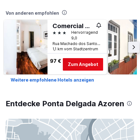
Von anderen empfohlen
Comercial Azores Guest House
3 Sterne
Hervorragend
9,0
Rua Machado dos Santos, 73, Ponta Delgada Azoren, Azoren, Portugal
1,1 km vom Stadtzentrum
97 €
Zum Angebot
Weitere empfohlene Hotels anzeigen
Entdecke Ponta Delgada Azoren