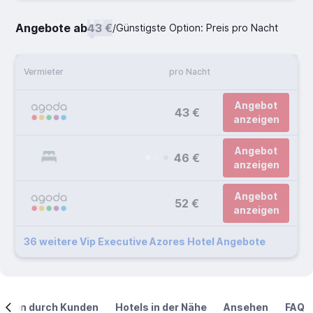
Angebote ab
43 €
/
Günstigste Option: Preis pro Nacht
Vermieter
pro Nacht
Angebot
43 €
anzeigen
Angebot
46 €
anzeigen
Angebot
52 €
anzeigen
36 weitere Vip Executive Azores Hotel Angebote
ngen durch Kunden
Hotels in der Nähe
Ansehen
FAQ