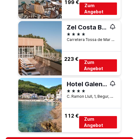
199 €
Zum
Angebot
Zel Costa Brava
4 Sterne
Carretera Tossa de Mar to San Feliu, Km4, Tossa de Mar, Katalonien, Spanien
223 €
Zum
Angebot
Hotel Galena Mas Comangau
4 Sterne
C. Ramon Llull, 1, Begur, Katalonien, Spanien
112 €
Zum
Angebot