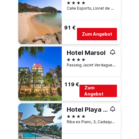
4 Sterne
Calle Esports, Lloret de Mar, Katalonien, Spanien
91 €
Zum Angebot
Hotel Marsol
4 Sterne
Passeig Jacint Verdaguer, 7, Lloret de Mar, Katalonien, Spanien
119 €
Zum
Angebot
Hotel Playa Sol
4 Sterne
Riba es Pianc, 3, Cadaqués, Katalonien, Spanien