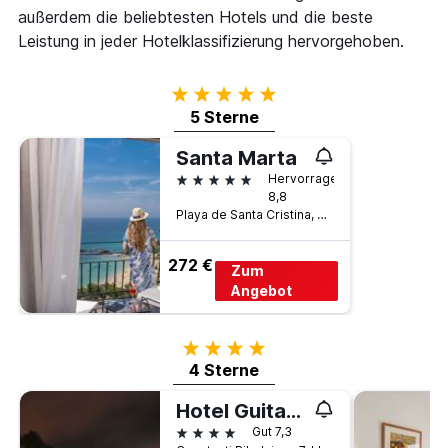
außerdem die beliebtesten Hotels und die beste
Leistung in jeder Hotelklassifizierung hervorgehoben.
5 Sterne
5 Sterne
Santa Marta
5 Sterne
Hervorragend
8,8
Playa de Santa Cristina, Lloret de Mar, Katalonien, Spanien
272 €
Zum
Angebot
4 Sterne
4 Sterne
Hotel Guitart Central Park Aqua Resort
4 Sterne
Gut 7,3