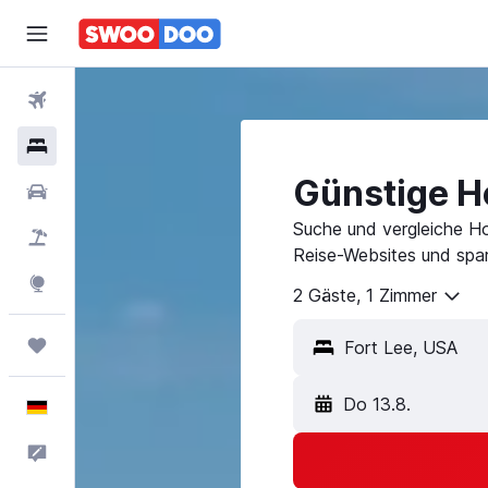
Flüge
Hotels
Günstige Ho
Mietwagen
Suche und vergleiche Ho
Pauschalreisen
Reise-Websites und spar
Explore
2 Gäste, 1 Zimmer
Trips
Do 13.8.
Deutsch
Feedback