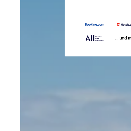
… und 