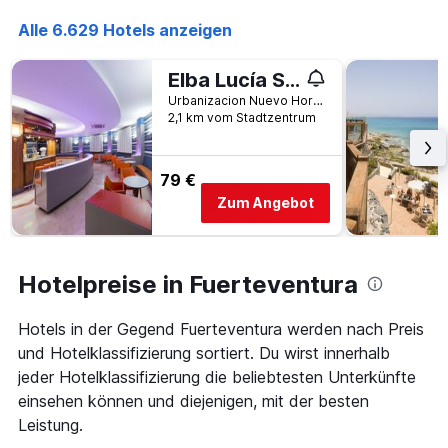
die
Alle 6.629 Hotels anzeigen
den
durchschnittlichen
Zimmerpreis
Elba Lucía Sport & Suite Hotel
anzeigt
Urbanizacion Nuevo Horizonte, Caleta de Fuste, Fuerteventura, Spanien
2,1 km vom Stadtzentrum
79 €
Zum Angebot
Hotelpreise in Fuerteventura
Hotels in der Gegend Fuerteventura werden nach Preis
und Hotelklassifizierung sortiert. Du wirst innerhalb
jeder Hotelklassifizierung die beliebtesten Unterkünfte
einsehen können und diejenigen, mit der besten
Leistung.