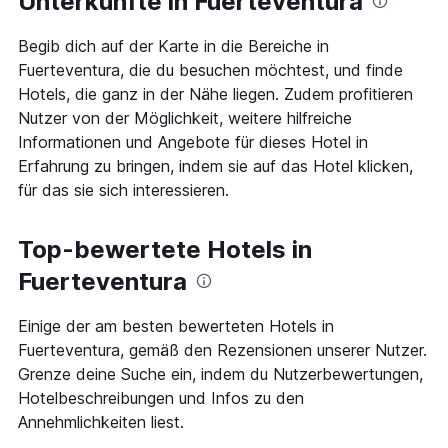
Unterkünfte in Fuerteventura
das
Aufenthaltsdatum
Begib dich auf der Karte in die Bereiche in
rückt.
Das
Fuerteventura, die du besuchen möchtest, und finde
Diagramm
Hotels, die ganz in der Nähe liegen. Zudem profitieren
hat
Nutzer von der Möglichkeit, weitere hilfreiche
1
Informationen und Angebote für dieses Hotel in
X-
Achse,
Erfahrung zu bringen, indem sie auf das Hotel klicken,
die
für das sie sich interessieren.
die
Anzahl
der
Top-bewertete Hotels in
Tage
vor
Fuerteventura
dem
Aufenthalt
Einige der am besten bewerteten Hotels in
anzeigt
Fuerteventura, gemäß den Rezensionen unserer Nutzer.
Das
Diagramm
Grenze deine Suche ein, indem du Nutzerbewertungen,
hat
Hotelbeschreibungen und Infos zu den
1
Annehmlichkeiten liest.
Y-
Achse,