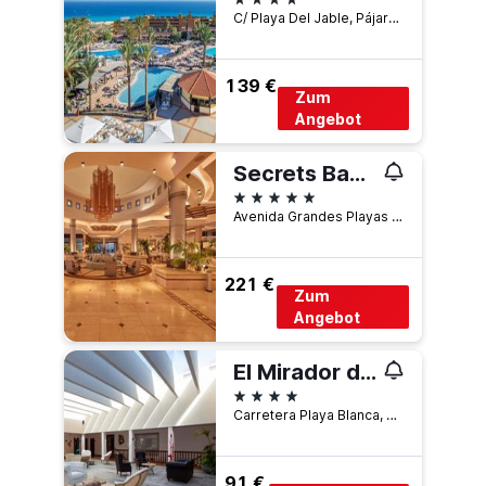
C/ Playa Del Jable, Pájara, Fuerteventura, Spanien
139 €
Zum
Angebot
Secrets Bahía Real Resort & Spa
5 Sterne
Avenida Grandes Playas 103, Corralejo, Fuerteventura, Spanien
221 €
Zum
Angebot
El Mirador de Fuerteventura
4 Sterne
Carretera Playa Blanca, 45, Puerto del Rosario, Fuerteventura, Spanien
91 €