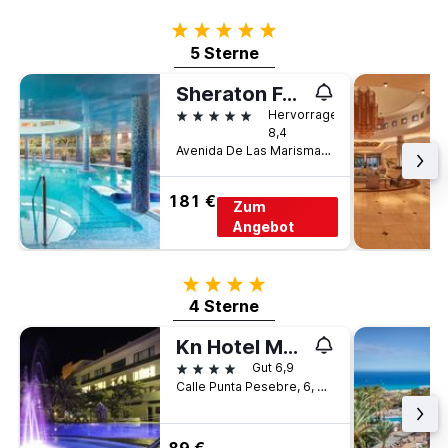
5 Sterne
5 Sterne
Sheraton Fuerteventura Beach, Golf & Spa Resort
5 Sterne
Hervorragend
8,4
Avenida De Las Marismas No. 1, Caleta de Fuste, Fuerteventura, Spanien
181 €
Zum
Angebot
4 Sterne
4 Sterne
Kn Hotel Matas Blancas - Solo Adultos
4 Sterne
Gut 6,9
Calle Punta Pesebre, 6, Costa Calma, Pájara, Fuerteventura, Spanien