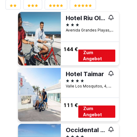
Hotel Riu Oliva Beach Resort
3 Sterne
Avenida Grandes Playas, Corralejo, Fuerteventura, Spanien
144 €
Zum
Angebot
Hotel Taimar
4 Sterne
Valle Los Mosquitos, 4, Costa Calma, Fuerteventura, Spanien
111 €
Zum
Angebot
Occidental Jandía Mar
4 Sterne