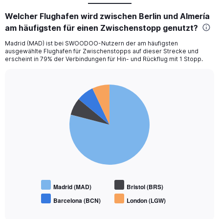
Welcher Flughafen wird zwischen Berlin und Almería
am häufigsten für einen Zwischenstopp genutzt?
Madrid (MAD) ist bei SWOODOO-Nutzern der am häufigsten
ausgewählte Flughafen für Zwischenstopps auf dieser Strecke und
erscheint in 79% der Verbindungen für Hin- und Rückflug mit 1 Stopp.
Pie
Chart
graphic.
chart
with
4
slices.
Madrid (MAD)
Bristol (BRS)
Barcelona (BCN)
London (LGW)
End
of
interactive