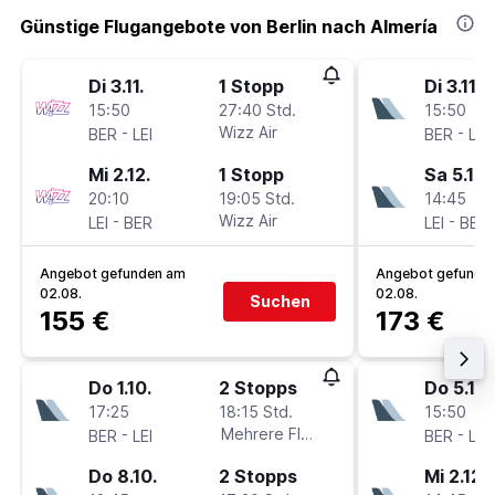
Günstige Flugangebote von Berlin nach Almería
Di 3.11.
1 Stopp
Di 3.11.
15:50
27:40 Std.
15:50
-
Wizz Air
-
BER
LEI
BER
LEI
Mi 2.12.
1 Stopp
Sa 5.12.
20:10
19:05 Std.
14:45
-
Wizz Air
-
LEI
BER
LEI
BER
Angebot gefunden am
Angebot gefunde
02.08.
02.08.
Suchen
155 €
173 €
Do 1.10.
2 Stopps
Do 5.11.
17:25
18:15 Std.
15:50
-
Mehrere Fluglinien
-
BER
LEI
BER
LEI
Do 8.10.
2 Stopps
Mi 2.12.