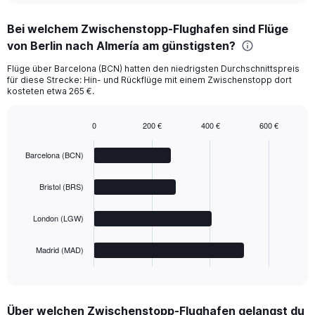
chart
Bei welchem Zwischenstopp-Flughafen sind Flüge
von Berlin nach Almería am günstigsten?
Flüge über Barcelona (BCN) hatten den niedrigsten Durchschnittspreis
für diese Strecke: Hin- und Rückflüge mit einem Zwischenstopp dort
kosteten etwa 265 €.
0
200 €
400 €
600 €
Bar
Chart
graphic.
chart
Barcelona (BCN)
with
4
bars.
Bristol (BRS)
The
London (LGW)
chart
has
1
Madrid (MAD)
X
End
of
axis
interactive
displaying
chart
categories.
Über welchen Zwischenstopp-Flughafen gelangst du
Range: