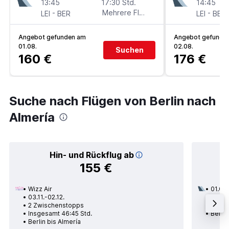
13:45
17:30 Std.
14:45
-
Mehrere Fluglinien
-
LEI
BER
LEI
BER
Angebot gefunden am
Angebot gefunde
01.08.
02.08.
Suchen
160 €
176 €
Suche nach Flügen von Berlin nach
Almería
Hin- und Rückflug ab
155 €
Wizz Air
01.09.
03.11.-02.12.
2 Zwi
2 Zwischenstopps
Insges
Insgesamt 46:45 Std.
Berlin
Berlin bis Almería