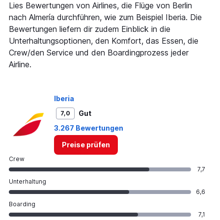
1
Lies Bewertungen von Airlines, die Flüge von Berlin
Y
nach Almería durchführen, wie zum Beispiel Iberia. Die
axis
Bewertungen liefern dir zudem Einblick in die
displaying
Unterhaltungsoptionen, den Komfort, das Essen, die
values.
Range:
Crew/den Service und den Boardingprozess jeder
0
Airline.
to
750.
Iberia
Gut
7,0
3.267 Bewertungen
Preise prüfen
Crew
7,7
Unterhaltung
6,6
Boarding
7,1