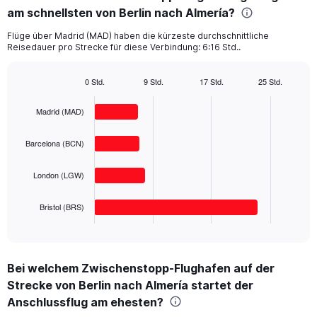
am schnellsten von Berlin nach Almería?
4
categories.
Flüge über Madrid (MAD) haben die kürzeste durchschnittliche
The
Reisedauer pro Strecke für diese Verbindung: 6:16 Std..
chart
has
1
0 Std.
9 Std.
17 Std.
25 Std.
Bar
Y
Chart
graphic.
chart
axis
Madrid (MAD)
with
displaying
4
values.
bars.
Barcelona (BCN)
Range:
0
The
to
London (LGW)
chart
600.
has
1
Bristol (BRS)
X
End
of
axis
interactive
displaying
chart
categories.
Bei welchem Zwischenstopp-Flughafen auf der
Range:
Strecke von Berlin nach Almería startet der
4
categories.
Anschlussflug am ehesten?
The