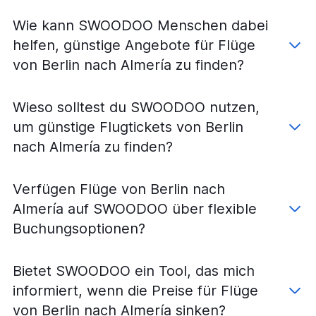
Flüge von Memmingen nach Málaga
Flüge von Münster nach Málaga
Wie kann SWOODOO Menschen dabei
Flüge von Hamburg nach Sevilla
helfen, günstige Angebote für Flüge
Flüge von Stuttgart nach Sevilla
von Berlin nach Almería zu finden?
Flüge von Frankfurt Hahn nach Jerez de la Frontera
Flüge von Weeze, Niederrhein nach Jerez de la Frontera
Wieso solltest du SWOODOO nutzen,
Flüge von Nürnberg nach Granada
um günstige Flugtickets von Berlin
Flüge von Berlin nach Jerez de la Frontera
nach Almería zu finden?
Flüge von Hamburg nach Jerez de la Frontera
Flüge von Leipzig nach Málaga
Verfügen Flüge von Berlin nach
Flüge von Bremen nach Málaga
Almería auf SWOODOO über flexible
Flüge von Hannover nach Málaga
Buchungsoptionen?
Flüge von Stuttgart nach Jerez de la Frontera
Flüge von Dresden nach Málaga
Bietet SWOODOO ein Tool, das mich
Flüge von Düsseldorf nach Almería
informiert, wenn die Preise für Flüge
Flüge von Erfurt nach Málaga
von Berlin nach Almería sinken?