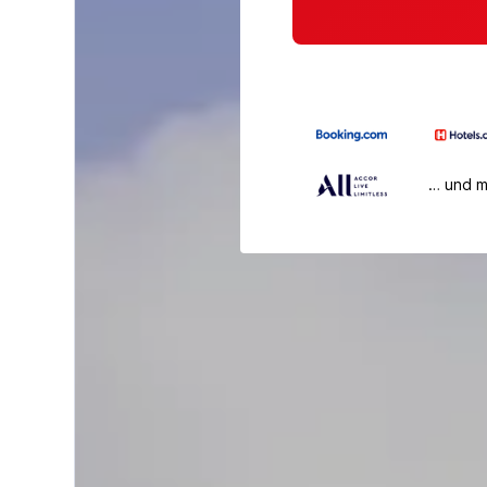
… und 