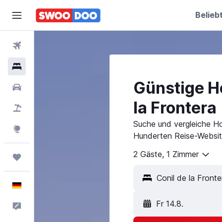
Belieb
Flüge
Hotels
Günstige Ho
Mietwagen
la Frontera
Pauschalreisen
Suche und vergleiche Hot
Explore
Hunderten Reise-Websit
2 Gäste, 1 Zimmer
Trips
Deutsch
Fr 14.8.
Feedback