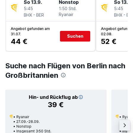
So 13.9.
Nonstop
So 13.9.
5:45
1:50 Std.
5:45
-
Ryanair
-
BHX
BER
BHX
BE
Angebot gefunden am
Angebot gefunde
31.07.
02.08.
Suchen
44 €
52 €
Suche nach Flügen von Berlin nach
Großbritannien
Hin- und Rückflug ab
39 €
Ryanair
Ryana
27.09.-28.09.
27.09.
Nonstop
Nons
Insgesamt 3:50 Std.
Insge