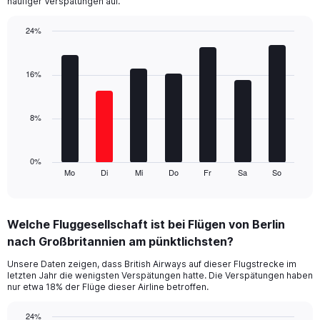
häufiger Verspätungen auf.
has
1
24%
Y
Bar
Chart
axis
graphic.
chart
displaying
with
16%
values.
7
Range:
bars.
0
8%
to
The
36.
chart
has
1
0%
Mo
Di
Mi
Do
Fr
Sa
So
X
End
of
axis
interactive
displaying
chart
categories.
Welche Fluggesellschaft ist bei Flügen von Berlin
Range:
nach Großbritannien am pünktlichsten?
7
categories.
Unsere Daten zeigen, dass British Airways auf dieser Flugstrecke im
The
letzten Jahr die wenigsten Verspätungen hatte. Die Verspätungen haben
chart
nur etwa 18% der Flüge dieser Airline betroffen.
has
1
24%