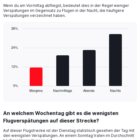
14
Wenn du am Vormittag abfliegst, bedeutet dies in der Regel weniger
categories.
Verspätungen im Gegensatz zu Flügen in der Nacht, die häufigere
The
Verspätungen verzeichnet haben.
chart
has
36%
1
Bar
Y
Chart
graphic.
chart
axis
with
24%
displaying
4
values.
bars.
Range:
0
12%
The
to
chart
50.
has
1
0%
Morgens
Nachmittags
Abends
Nachts
X
End
of
axis
interactive
displaying
chart
categories.
An welchem Wochentag gibt es die wenigsten
Range:
Flugverspätungen auf dieser Strecke?
4
categories.
Auf dieser Flugstrecke ist der Dienstag statistisch gesehen der Tag mit
The
den wenigsten Verspätungen. An einem Sonntag traten im Durchschnitt
chart