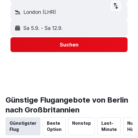
London (LHR)
Sa 5.9.
-
Sa 12.9.
Suchen
Günstige Flugangebote von Berlin
nach Großbritannien
Günstigster
Beste
Nonstop
Last-
Nur
Flug
Option
Minute
Hinf