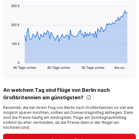
values.
300 €
Range:
Chart
Chart
0
graphic.
with
to
91
200 €
24.
data
points.
100 €
The
chart
has
1
0
90 Tage vorher
60 Tage vorher
30 Tage vorher
Am se…
X
End
of
axis
interactive
displaying
chart
categories.
An welchem Tag sind Flüge von Berlin nach
Range:
Großbritannien am günstigsten?
91
categories.
Reisende, die bei ihrem Flug von Berlin nach Großbritannien so viel wie
The
möglich sparen möchten, sollten am Donnerstagmittag abfliegen. Dann
chart
sind die Preise häufig am niedrigsten. Flüge am Sonntagnachmittag
has
solltest du eher vermeiden, da die Preise dann in der Regel am
1
höchsten sind.
Y
axis