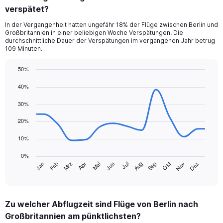
verspätet?
7
categories.
In der Vergangenheit hatten ungefähr 18% der Flüge zwischen Berlin und
The
Großbritannien in einer beliebigen Woche Verspätungen. Die
chart
durchschnittliche Dauer der Verspätungen im vergangenen Jahr betrug
has
109 Minuten.
1
Y
50%
axis
Line
Chart
displaying
40%
graphic.
chart
values.
with
Range:
30%
14
data
0
points.
20%
to
36.
10%
The
chart
0%
has
Jan
Feb
Mrz
Apr
Mai
Jun
Jul
Aug
Sep
Okt
Nov
Dez
1
End
of
X
interactive
axis
chart
displaying
Zu welcher Abflugzeit sind Flüge von Berlin nach
categories.
Range:
Großbritannien am pünktlichsten?