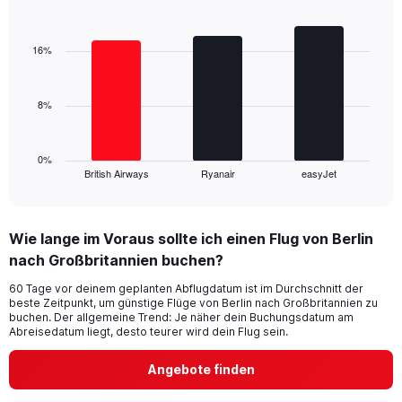
Y
Bar
Chart
axis
graphic.
chart
displaying
with
16%
values.
3
Range:
bars.
0
8%
to
The
24.
chart
has
1
0%
British Airways
Ryanair
easyJet
X
End
of
axis
interactive
displaying
chart
categories.
Wie lange im Voraus sollte ich einen Flug von Berlin
Range:
nach Großbritannien buchen?
3
categories.
60 Tage vor deinem geplanten Abflugdatum ist im Durchschnitt der
The
beste Zeitpunkt, um günstige Flüge von Berlin nach Großbritannien zu
chart
buchen. Der allgemeine Trend: Je näher dein Buchungsdatum am
has
Abreisedatum liegt, desto teurer wird dein Flug sein.
1
Y
Angebote finden
axis
displaying