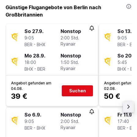
Günstige Flugangebote von Berlin nach
Großbritannien
So 27.9.
Nonstop
So 13.9.
9:05
2:00 Std.
9:05
-
Ryanair
-
BER
BHX
BER
BH
Mo 28.9.
Nonstop
So 20.9
18:00
1:50 Std.
5:45
-
Ryanair
-
BHX
BER
BHX
BE
Angebot gefunden am
Angebot gefunde
04.08.
02.08.
Suchen
39 €
50 €
So 6.9.
Nonstop
Fr 11.9.
9:05
2:00 Std.
17:40
-
Ryanair
-
BER
BHX
BER
BH