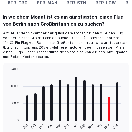
BER-GB0
BER-MAN
BER-STN
BER-LGW
BE
In welchem Monat ist es am günstigsten, einen Flug
von Berlin nach Großbritannien zu buchen?
Aktuell ist der November der günstigste Monat, für den du einen Flug
von Berlin nach Großbritannien buchen kannst (Durchschnittspreis:
114 €). Ein Flug von Berlin nach Großbritannien im Juli wird am teuersten
(Durchschnittspreis: 205 €). Mehrere Faktoren beeinflussen den Preis
eines Flugs. Daher kannst durch den Vergleich von Airlines, Abflughäfen
und Zeiten Kosten sparen.
240 €
Bar
Chart
graphic.
chart
with
160 €
12
bars.
80 €
The
chart
has
0
1
Mrz
Jun
Sep
Dez
Jan
Apr
Jul
Okt
Feb
Mai
Aug
Nov
X
End
of