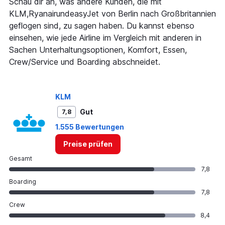
Schau dir an, was andere Kunden, die mit
The
KLM,RyanairundeasyJet von Berlin nach Großbritannien
chart
geflogen sind, zu sagen haben. Du kannst ebenso
has
einsehen, wie jede Airline im Vergleich mit anderen in
1
Y
Sachen Unterhaltungsoptionen, Komfort, Essen,
axis
Crew/Service und Boarding abschneidet.
displaying
values.
Range:
0
KLM
to
Gut
7,8
180.
1.555 Bewertungen
Preise prüfen
Gesamt
7,8
Boarding
7,8
Crew
8,4