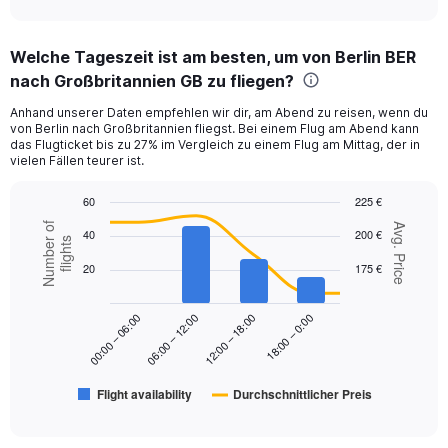
axis
interactive
displaying
chart
categories.
Welche Tageszeit ist am besten, um von Berlin BER
Range:
nach Großbritannien GB zu fliegen?
12
categories.
Anhand unserer Daten empfehlen wir dir, am Abend zu reisen, wenn du
The
von Berlin nach Großbritannien fliegst. Bei einem Flug am Abend kann
chart
das Flugticket bis zu 27% im Vergleich zu einem Flug am Mittag, der in
has
vielen Fällen teurer ist.
1
Y
60
225 €
axis
Combination
Chart
Number of
Avg. Price
displaying
40
200 €
graphic.
chart
flights
values.
with
20
175 €
Range:
2
data
0
series.
to
18:00 – 0:00
00:00 – 06:00
06:00 – 12:00
12:00 – 18:00
240.
The
chart
has
Flight availability
Durchschnittlicher Preis
1
End
of
X
interactive
axis
chart