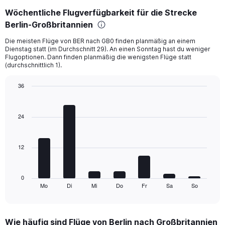
displaying
Wöchentliche Flugverfügbarkeit für die Strecke
categories.
Range:
Berlin-Großbritannien
6
Die meisten Flüge von BER nach GB0 finden planmäßig an einem
categories.
Dienstag statt (im Durchschnitt 29). An einen Sonntag hast du weniger
The
Flugoptionen. Dann finden planmäßig die wenigsten Flüge statt
chart
(durchschnittlich 1).
has
2
36
Y
Bar
Chart
axes
graphic.
chart
displaying
with
24
Avg.
7
Price
bars.
and
Number
12
The
of
chart
flights.
has
1
0
Mo
Di
Mi
Do
Fr
Sa
So
X
End
of
axis
interactive
displaying
chart
categories.
Wie häufig sind Flüge von Berlin nach Großbritannien
Range: