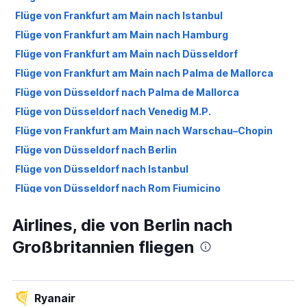
Flüge von Frankfurt am Main nach Istanbul
Flüge von Frankfurt am Main nach Hamburg
Flüge von Frankfurt am Main nach Düsseldorf
Flüge von Frankfurt am Main nach Palma de Mallorca
Flüge von Düsseldorf nach Palma de Mallorca
Flüge von Düsseldorf nach Venedig M.P.
Flüge von Frankfurt am Main nach Warschau–Chopin
Flüge von Düsseldorf nach Berlin
Flüge von Düsseldorf nach Istanbul
Flüge von Düsseldorf nach Rom Fiumicino
Flüge von Düsseldorf nach Stockholm-Arlanda
Airlines, die von Berlin nach
Flüge von Frankfurt am Main nach London Luton
Großbritannien fliegen
Flüge von München nach Frankfurt am Main
Flüge von Düsseldorf nach München
Flüge von Köln nach Palma de Mallorca
Ryanair
Flüge von Düsseldorf nach Warschau–Chopin