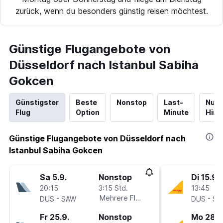
zurück, wenn du besonders günstig reisen möchtest.
Günstige Flugangebote von
Düsseldorf nach Istanbul Sabiha
Gokcen
Günstigster
Beste
Nonstop
Last-
Nur
Flug
Option
Minute
Hinf
Günstige Flugangebote von Düsseldorf nach
Istanbul Sabiha Gokcen
Sa 5.9.
Nonstop
Di 15.9.
20:15
3:15 Std.
13:45
-
Mehrere Fluglinien
-
DUS
SAW
DUS
SA
Fr 25.9.
Nonstop
Mo 28.9