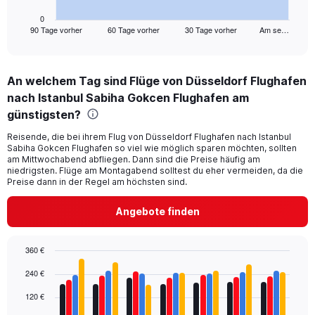
has
1
0
90 Tage vorher
60 Tage vorher
30 Tage vorher
Am se…
X
End
of
axis
interactive
displaying
chart
categories.
An welchem Tag sind Flüge von Düsseldorf Flughafen
Range:
nach Istanbul Sabiha Gokcen Flughafen am
91
categories.
günstigsten?
The
chart
Reisende, die bei ihrem Flug von Düsseldorf Flughafen nach Istanbul
Sabiha Gokcen Flughafen so viel wie möglich sparen möchten, sollten
has
am Mittwochabend abfliegen. Dann sind die Preise häufig am
1
niedrigsten. Flüge am Montagabend solltest du eher vermeiden, da die
Y
Preise dann in der Regel am höchsten sind.
axis
displaying
Angebote finden
values.
Range:
0
360 €
to
Bar
Chart
360.
240 €
graphic.
chart
with
120 €
4
data