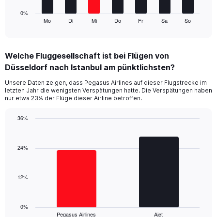
has
1
0%
Mo
Di
Mi
Do
Fr
Sa
So
X
End
of
axis
interactive
displaying
chart
categories.
Welche Fluggesellschaft ist bei Flügen von
Range:
Düsseldorf nach Istanbul am pünktlichsten?
7
categories.
Unsere Daten zeigen, dass Pegasus Airlines auf dieser Flugstrecke im
The
letzten Jahr die wenigsten Verspätungen hatte. Die Verspätungen haben
chart
nur etwa 23% der Flüge dieser Airline betroffen.
has
1
36%
Y
Bar
Chart
axis
graphic.
chart
displaying
with
24%
values.
2
Range:
bars.
0
12%
to
The
36.
chart
has
1
0%
Pegasus Airlines
Ajet
X
End