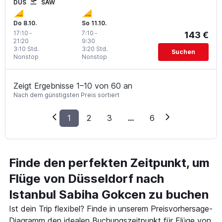
DUS
SAW
Do 8.10.
So 11.10.
17:10
-
7:10
-
143 €
21:20
9:30
3:10 Std.
3:20 Std.
Suchen
Nonstop
Nonstop
Zeigt Ergebnisse 1–10 von 60 an
Nach dem günstigsten Preis sortiert
1
2
3
...
6
Finde den perfekten Zeitpunkt, um
Flüge von Düsseldorf nach
Istanbul Sabiha Gokcen zu buchen
Ist dein Trip flexibel? Finde in unserem Preisvorhersage-
Diagramm den idealen Buchungszeitpunkt für Flüge von