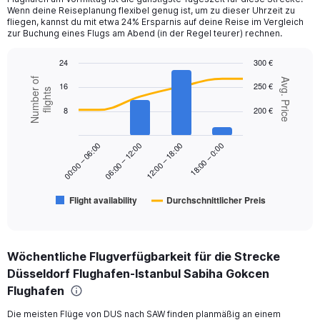
has
Wenn deine Reiseplanung flexibel genug ist, um zu dieser Uhrzeit zu
1
fliegen, kannst du mit etwa 24% Ersparnis auf deine Reise im Vergleich
Y
zur Buchung eines Flugs am Abend (in der Regel teurer) rechnen.
axis
displaying
24
300 €
values.
Combination
Chart
Number of
Range:
Avg. Price
16
250 €
graphic.
chart
flights
0
with
to
8
200 €
2
450.
data
series.
18:00 – 0:00
00:00 – 06:00
06:00 – 12:00
12:00 – 18:00
The
chart
has
Flight availability
Durchschnittlicher Preis
1
End
of
X
interactive
axis
chart
displaying
Wöchentliche Flugverfügbarkeit für die Strecke
categories.
Range:
Düsseldorf Flughafen-Istanbul Sabiha Gokcen
6
Flughafen
categories.
The
Die meisten Flüge von DUS nach SAW finden planmäßig an einem