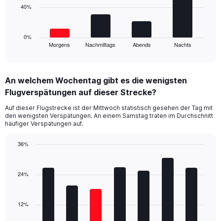
0
40%
The
to
chart
60.
has
1
0%
Morgens
Nachmittags
Abends
Nachts
X
End
of
axis
interactive
displaying
chart
categories.
An welchem Wochentag gibt es die wenigsten
Range:
Flugverspätungen auf dieser Strecke?
4
categories.
Auf dieser Flugstrecke ist der Mittwoch statistisch gesehen der Tag mit
The
den wenigsten Verspätungen. An einem Samstag traten im Durchschnitt
chart
häufiger Verspätungen auf.
has
1
36%
Y
Bar
Chart
axis
graphic.
chart
displaying
with
24%
values.
7
Range:
bars.
0
12%
to
The
120.
chart