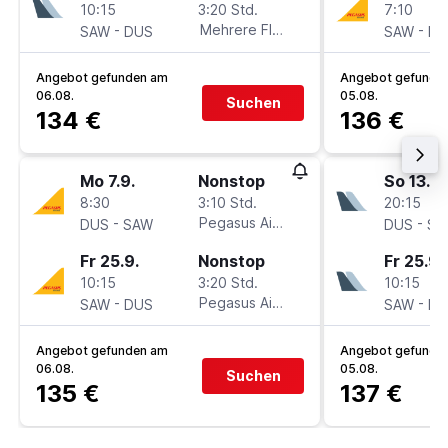
10:15
3:20 Std.
7:10
-
Mehrere Fluglinien
-
SAW
DUS
SAW
DU
Angebot gefunden am
Angebot gefunde
06.08.
05.08.
Suchen
134 €
136 €
Mo 7.9.
Nonstop
So 13.9.
8:30
3:10 Std.
20:15
-
Pegasus Airlines
-
DUS
SAW
DUS
SA
Fr 25.9.
Nonstop
Fr 25.9.
10:15
3:20 Std.
10:15
-
Pegasus Airlines
-
SAW
DUS
SAW
DU
Angebot gefunden am
Angebot gefunde
06.08.
05.08.
Suchen
135 €
137 €