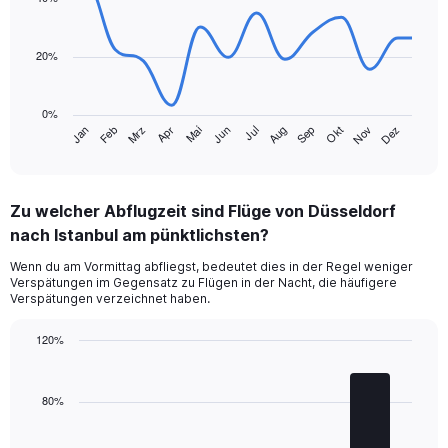
14
data
points.
20%
The
chart
0%
has
Jan
Feb
Mrz
Apr
Mai
Jun
Jul
Aug
Sep
Okt
Nov
Dez
1
End
of
X
interactive
axis
chart
displaying
Zu welcher Abflugzeit sind Flüge von Düsseldorf
categories.
Range:
nach Istanbul am pünktlichsten?
14
Wenn du am Vormittag abfliegst, bedeutet dies in der Regel weniger
categories.
Verspätungen im Gegensatz zu Flügen in der Nacht, die häufigere
The
Verspätungen verzeichnet haben.
chart
has
120%
1
Bar
Y
Chart
graphic.
chart
axis
with
80%
displaying
4
values.
bars.
Range: