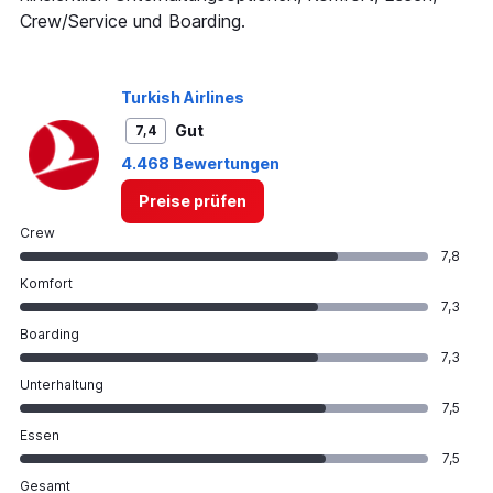
Range:
Crew/Service und Boarding.
0
to
360.
Turkish Airlines
Gut
7,4
4.468 Bewertungen
Preise prüfen
Crew
7,8
Komfort
7,3
Boarding
7,3
Unterhaltung
7,5
Essen
7,5
Gesamt