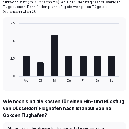
chart
Mittwoch statt (im Durchschnitt 6). An einen Dienstag hast du weniger
Flugoptionen. Dann finden planmäßig die wenigsten Flüge statt
has
(durchschnittlich 2).
2
Y
7.5
axes
displaying
Bar
Chart
graphic.
chart
Avg.
with
Price
5
7
and
bars.
Number
of
2.5
The
flights.
chart
has
1
0
Mo
Di
Mi
Do
Fr
Sa
So
X
End
of
axis
interactive
displaying
chart
categories.
Wie hoch sind die Kosten für einen Hin- und Rückflug
Range:
von Düsseldorf Flughafen nach Istanbul Sabiha
7
categories.
Gokcen Flughafen?
The
chart
Aktuell sind die Preise für Flüge auf dieser Hin- und