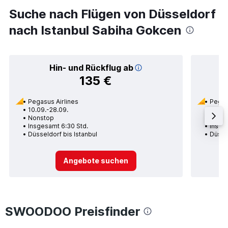
Suche nach Flügen von Düsseldorf
nach Istanbul Sabiha Gokcen
Hin- und Rückflug ab
135 €
Pegasus Airlines
Pegas
10.09.-28.09.
28.12.
Nonstop
Nons
Insgesamt 6:30 Std.
Insges
Düsseldorf bis Istanbul
Düssel
Angebote suchen
SWOODOO Preisfinder