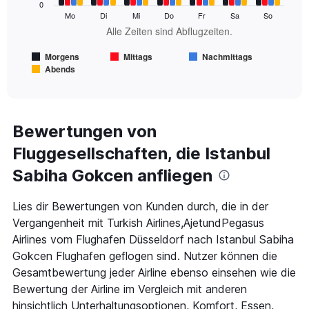
0
series.
Mo
Di
Mi
Do
Fr
Sa
So
Alle Zeiten sind Abflugzeiten.
The
chart
Morgens
Mittags
Nachmittags
has
Abends
1
End
of
X
interactive
axis
chart
displaying
Alle
Bewertungen von
Zeiten
Fluggesellschaften, die Istanbul
sind
Abflugzeiten..
Sabiha Gokcen anfliegen
Range:
7
categories.
Lies dir Bewertungen von Kunden durch, die in der
The
Vergangenheit mit Turkish Airlines,AjetundPegasus
chart
Airlines vom Flughafen Düsseldorf nach Istanbul Sabiha
has
Gokcen Flughafen geflogen sind. Nutzer können die
1
Y
Gesamtbewertung jeder Airline ebenso einsehen wie die
axis
Bewertung der Airline im Vergleich mit anderen
displaying
hinsichtlich Unterhaltungsoptionen, Komfort, Essen,
values.