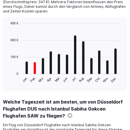
(Durchschnittspreis: 347 €). Mehrere Faktoren beeinflussen den Preis
eines Flugs. Daher kannst durch den Vergleich von Airlines, Abflughäfen
und Zeiten Kosten sparen.
450 €
Bar
Chart
graphic.
chart
with
300 €
12
bars.
150 €
The
chart
has
0
1
Mrz
Jun
Sep
Dez
Jan
Apr
Jul
Okt
Feb
Mai
Aug
Nov
X
End
of
axis
interactive
displaying
chart
categories.
Welche Tageszeit ist am besten, um von Düsseldorf
Range:
Flughafen DUS nach Istanbul Sabiha Gokcen
12
categories.
Flughafen SAW zu fliegen?
The
chart
Ein Flug von Düsseldorf Flughafen nach Istanbul Sabiha Gokcen
Flughafen am Vormittag ist die günstigste Tageszeit für diese Strecke.