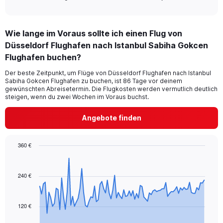
of
axis
interactive
displaying
chart
categories.
Wie lange im Voraus sollte ich einen Flug von
Range:
Düsseldorf Flughafen nach Istanbul Sabiha Gokcen
2
categories.
Flughafen buchen?
The
chart
Der beste Zeitpunkt, um Flüge von Düsseldorf Flughafen nach Istanbul
Sabiha Gokcen Flughafen zu buchen, ist 86 Tage vor deinem
has
gewünschten Abreisetermin. Die Flugkosten werden vermutlich deutlich
1
steigen, wenn du zwei Wochen im Voraus buchst.
Y
axis
Angebote finden
displaying
values.
Range:
360 €
0
Chart
Chart
to
graphic.
with
36.
91
240 €
data
points.
120 €
The
chart