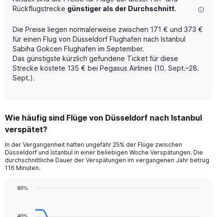
has
Rückflugstrecke
günstiger als der Durchschnitt
.
1
Y
axis
Die Preise liegen normalerweise zwischen 171 € und 373 €
displaying
für einen Flug von Düsseldorf Flughafen nach Istanbul
values.
Sabiha Gokcen Flughafen im September.
Range:
Das günstigste kürzlich gefundene Ticket für diese
0
Strecke kostete 135 € bei Pegasus Airlines (10. Sept.–28.
to
Sept.).
7.5.
Wie häufig sind Flüge von Düsseldorf nach Istanbul
verspätet?
In der Vergangenheit hatten ungefähr 25% der Flüge zwischen
Düsseldorf und Istanbul in einer beliebigen Woche Verspätungen. Die
durchschnittliche Dauer der Verspätungen im vergangenen Jahr betrug
116 Minuten.
60%
Line
Chart
graphic.
chart
with
40%