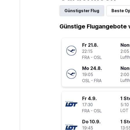
Günstigster Flug
Beste Op
Günstige Flugangebote 
Fr 21.8.
Non
22:15
2:05
-
Luft
FRA
OSL
Mo 24.8.
Non
19:05
2:00
-
Luft
OSL
FRA
Fr 4.9.
1 S
17:30
5:10 
-
LOT
FRA
OSL
Do 10.9.
1 S
19:45
13:5