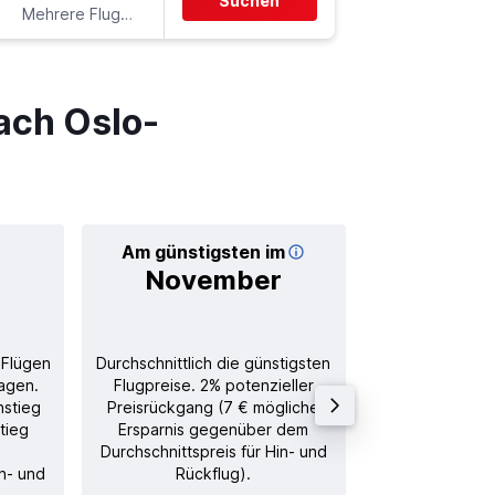
Suchen
Mehrere Fluglinien
-
OSL
FR
ach Oslo-
Am günstigsten im
Durchschnitt
November
31
 Flügen
Durchschnittlich die günstigsten
Durchschnitt
agen.
Flugpreise. 2% potenzieller
Rückflug in
nstieg
Preisrückgang (7 € mögliche
tieg
Ersparnis gegenüber dem
Durchschnittspreis für Hin- und
in- und
Rückflug).