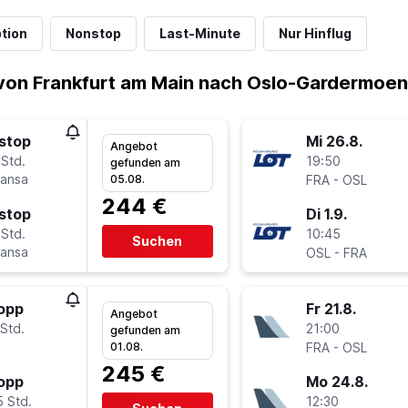
tion
Nonstop
Last-Minute
Nur Hinflug
von Frankfurt am Main nach Oslo-Gardermoen
stop
Mi 26.8.
Angebot
 Std.
19:50
gefunden am
hansa
-
05.08.
FRA
OSL
244 €
stop
Di 1.9.
 Std.
10:45
Suchen
hansa
-
OSL
FRA
topp
Fr 21.8.
Angebot
Std.
21:00
gefunden am
-
01.08.
FRA
OSL
245 €
topp
Mo 24.8.
5 Std.
12:30