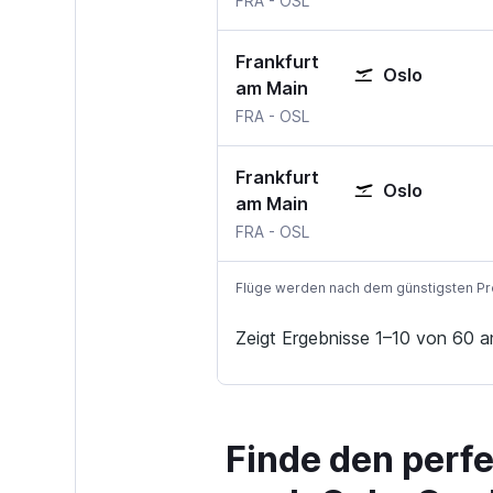
FRA
-
OSL
Frankfurt
Oslo
am Main
Frankfurt am Main
Oslo-Gardermoen
FRA
-
OSL
Frankfurt
Oslo
am Main
Frankfurt am Main
Oslo-Gardermoen
FRA
-
OSL
Flüge werden nach dem günstigsten Preis
Zeigt Ergebnisse 1–10 von 60 a
Finde den perf