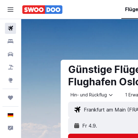
Flüg
Flüge
Hotels
Mietwagen
Günstige Flüg
Pauschalreisen
Flughafen Os
Explore
Hin- und Rückflug
1 Erw
Trips
Deutsch
Fr 4.9.
Feedback