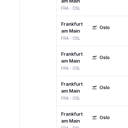
am Main
Frankfurt am Main
Oslo-Gardermoen
FRA
-
OSL
Frankfurt
Oslo
am Main
Frankfurt am Main
Oslo-Gardermoen
FRA
-
OSL
Frankfurt
Oslo
am Main
Frankfurt am Main
Oslo-Gardermoen
FRA
-
OSL
Frankfurt
Oslo
am Main
Frankfurt am Main
Oslo-Gardermoen
FRA
-
OSL
Frankfurt
Oslo
am Main
Frankfurt am Main
Oslo-Gardermoen