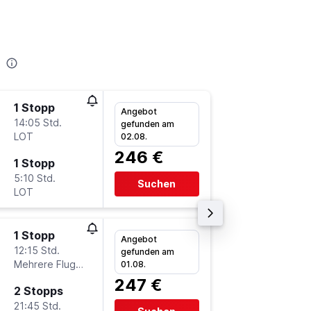
1 Stopp
Fr 28.8
Angebot
14:05 Std.
20:00
gefunden am
LOT
-
02.08.
FRA
OS
246 €
1 Stopp
Di 1.9.
5:10 Std.
10:45
Suchen
LOT
-
OSL
FR
1 Stopp
Sa 29.8
Angebot
12:15 Std.
7:00
gefunden am
Mehrere Fluglinien
-
01.08.
FRA
OS
247 €
2 Stopps
Mo 31.8
21:45 Std.
19:05