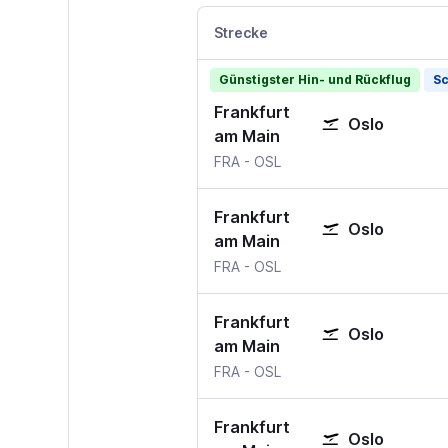
Strecke
Günstigster Hin- und Rückflug
Sc
Frankfurt
Oslo
am Main
Frankfurt am Main
Oslo-Gardermoen
FRA
-
OSL
Frankfurt
Oslo
am Main
Frankfurt am Main
Oslo-Gardermoen
FRA
-
OSL
Frankfurt
Oslo
am Main
Frankfurt am Main
Oslo-Gardermoen
FRA
-
OSL
Frankfurt
Oslo