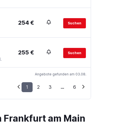
254 €
Suchen
255 €
Suchen
.
Angebote gefunden am 03.08.
1
2
3
...
6
n Frankfurt am Main