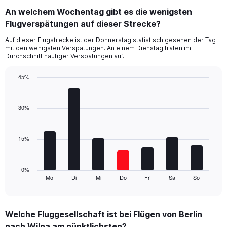
categories.
An welchem Wochentag gibt es die wenigsten
Range:
Flugverspätungen auf dieser Strecke?
4
categories.
Auf dieser Flugstrecke ist der Donnerstag statistisch gesehen der Tag
The
mit den wenigsten Verspätungen. An einem Dienstag traten im
chart
Durchschnitt häufiger Verspätungen auf.
has
1
45%
Y
Bar
Chart
axis
graphic.
chart
displaying
with
30%
values.
7
Range:
bars.
0
15%
to
The
30.
chart
has
1
0%
Mo
Di
Mi
Do
Fr
Sa
So
X
End
of
axis
interactive
displaying
chart
categories.
Welche Fluggesellschaft ist bei Flügen von Berlin
Range:
nach Wilna am pünktlichsten?
7