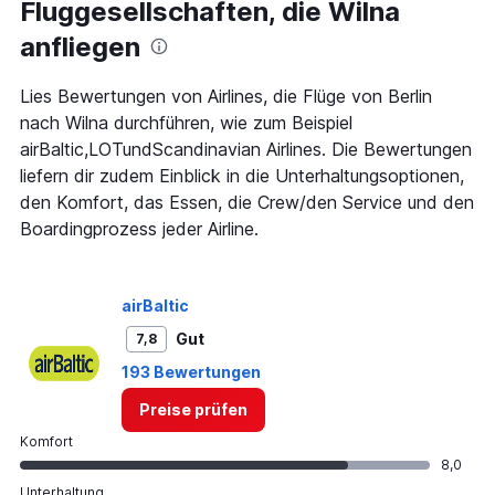
Fluggesellschaften, die Wilna
categories.
The
anfliegen
chart
has
1
Lies Bewertungen von Airlines, die Flüge von Berlin
Y
nach Wilna durchführen, wie zum Beispiel
axis
airBaltic,LOTundScandinavian Airlines. Die Bewertungen
displaying
liefern dir zudem Einblick in die Unterhaltungsoptionen,
values.
Range:
den Komfort, das Essen, die Crew/den Service und den
0
Boardingprozess jeder Airline.
to
450.
airBaltic
Gut
7,8
193 Bewertungen
Preise prüfen
Komfort
8,0
Unterhaltung