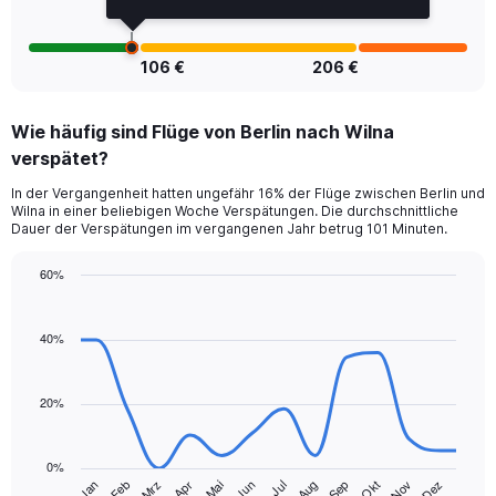
of
flights.
106 €
206 €
Wie häufig sind Flüge von Berlin nach Wilna
verspätet?
In der Vergangenheit hatten ungefähr 16% der Flüge zwischen Berlin und
Wilna in einer beliebigen Woche Verspätungen. Die durchschnittliche
Dauer der Verspätungen im vergangenen Jahr betrug 101 Minuten.
60%
Line
Chart
graphic.
chart
with
40%
14
data
points.
20%
The
chart
0%
has
Jan
Feb
Mrz
Apr
Mai
Jun
Jul
Aug
Sep
Okt
Nov
Dez
1
End