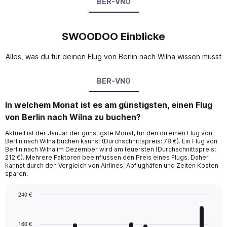
BER-VNO
SWOODOO Einblicke
Alles, was du für deinen Flug von Berlin nach Wilna wissen musst
BER-VNO
In welchem Monat ist es am günstigsten, einen Flug
von Berlin nach Wilna zu buchen?
Aktuell ist der Januar der günstigste Monat, für den du einen Flug von
Berlin nach Wilna buchen kannst (Durchschnittspreis: 78 €). Ein Flug von
Berlin nach Wilna im Dezember wird am teuersten (Durchschnittspreis:
212 €). Mehrere Faktoren beeinflussen den Preis eines Flugs. Daher
kannst durch den Vergleich von Airlines, Abflughäfen und Zeiten Kosten
sparen.
240 €
Bar
Chart
graphic.
chart
with
160 €