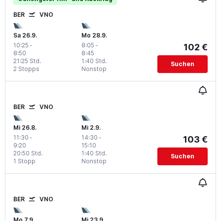
BER
VNO
Sa 26.9.
Mo 28.9.
10:25
-
8:05
-
102 €
8:50
8:45
21:25 Std.
1:40 Std.
Suchen
2 Stopps
Nonstop
BER
VNO
Mi 26.8.
Mi 2.9.
11:30
-
14:30
-
103 €
9:20
15:10
20:50 Std.
1:40 Std.
Suchen
1 Stopp
Nonstop
BER
VNO
Mo 7.9.
Mi 23.9.