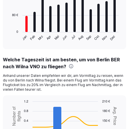
12
bars.
80 €
The
chart
has
0
1
Mrz
Jun
Sep
Dez
Jan
Apr
Jul
Okt
Feb
Mai
Aug
Nov
X
End
of
axis
interactive
displaying
chart
categories.
Welche Tageszeit ist am besten, um von Berlin BER
Range:
nach Wilna VNO zu fliegen?
12
categories.
Anhand unserer Daten empfehlen wir dir, am Vormittag zu reisen, wenn
The
du von Berlin nach Wilna fliegst. Bei einem Flug am Vormittag kann das
chart
Flugticket bis zu 20% im Vergleich zu einem Flug am Nachmittag, der in
has
vielen Fällen teurer ist.
1
Y
1.2
210 €
axis
Combination
Chart
Number of
Avg. Price
displaying
0.8
180 €
graphic.
chart
flights
values.
with
0.4
150 €
Range:
2
data
0