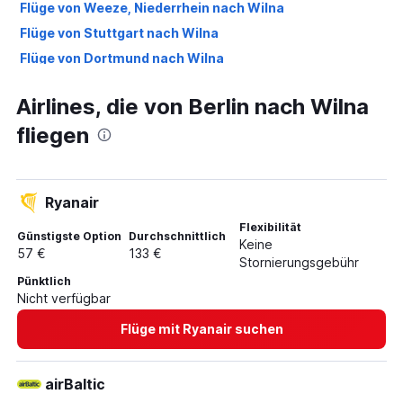
Flüge von Weeze, Niederrhein nach Wilna
Flüge von Stuttgart nach Wilna
Flüge von Dortmund nach Wilna
Flüge von Nürnberg nach Wilna
Airlines, die von Berlin nach Wilna
Flüge von Düsseldorf nach Palanga
fliegen
Flüge von Berlin nach Palanga
Flüge von Hamburg nach Palanga
Flüge von Frankfurt am Main nach Kauen
Ryanair
Flüge von Memmingen nach Wilna
Flexibilität
Flüge von Münster nach Wilna
Günstigste Option
Durchschnittlich
Keine
57 €
133 €
Flüge von Bremen nach Wilna
Stornierungsgebühr
Pünktlich
Flüge von Hannover nach Wilna
Nicht verfügbar
Flüge von München nach Palanga
Flüge mit Ryanair suchen
Flüge von Friedrichshafen nach Wilna
Flüge von Düsseldorf nach Kauen
airBaltic
Flüge von Stuttgart nach Kauen