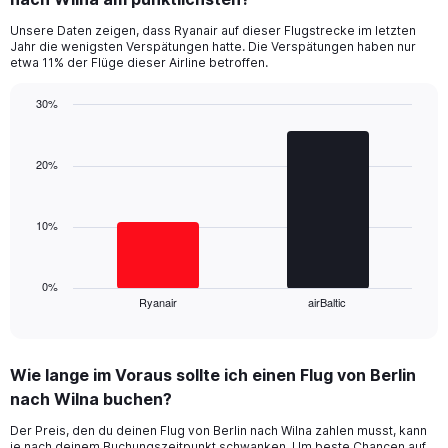
categories.
Unsere Daten zeigen, dass Ryanair auf dieser Flugstrecke im letzten
The
Jahr die wenigsten Verspätungen hatte. Die Verspätungen haben nur
chart
etwa 11% der Flüge dieser Airline betroffen.
has
1
30%
Y
Bar
Chart
axis
graphic.
chart
displaying
with
20%
values.
2
Range:
bars.
0
10%
to
The
45.
chart
has
1
0%
Ryanair
airBaltic
X
End
of
axis
interactive
displaying
chart
categories.
Wie lange im Voraus sollte ich einen Flug von Berlin
Range:
nach Wilna buchen?
2
categories.
Der Preis, den du deinen Flug von Berlin nach Wilna zahlen musst, kann
The
je nach deinem Buchungszeitpunkt schwanken. Um beste Chancen auf