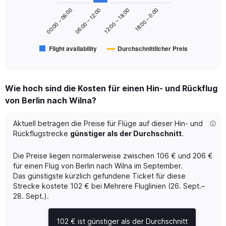
series.
to
18:00 – 0:00
00:00 – 06:00
06:00 – 12:00
12:00 – 18:00
240.
The
chart
has
Flight availability
Durchschnittlicher Preis
1
End
of
X
interactive
axis
chart
displaying
Wie hoch sind die Kosten für einen Hin- und Rückflug
categories.
Range:
von Berlin nach Wilna?
6
categories.
Aktuell betragen die Preise für Flüge auf dieser Hin- und
The
Rückflugstrecke
günstiger als der Durchschnitt
.
chart
has
Die Preise liegen normalerweise zwischen 106 € und 206 €
2
Y
für einen Flug von Berlin nach Wilna im September.
axes
Das günstigste kürzlich gefundene Ticket für diese
displaying
Strecke kostete 102 € bei Mehrere Fluglinien (26. Sept.–
Avg.
28. Sept.).
Price
and
102 € ist günstiger als der Durchschnitt
Number