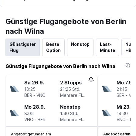
Günstige Flugangebote von Berlin
nach Wilna
Günstigster
Beste
Nonstop
Last-
Nur
Flug
Option
Minute
Hinf
Günstige Flugangebote von Berlin nach Wilna
Sa 26.9.
2 Stopps
Mo 7.9.
10:25
21:25 Std.
21:15
BER
-
VNO
Mehrere Fluglinien
BER
-
VN
Mo 28.9.
Nonstop
Mi 23.9.
8:05
1:40 Std.
14:30
VNO
-
BER
Mehrere Fluglinien
VNO
-
BE
Angebot gefunden am
Angebot gefunde