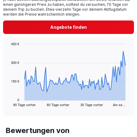
chart
einen günstigeren Preis zu haben, solltest du versuchen, 70 Tage vor
has
deinem Trip zu buchen. Etwa vierzehn Tage vor deinem Abflugdatum
1
werden die Preise wahrscheinlich steigen.
Y
axis
Angebote finden
displaying
values.
Range:
450 €
0
Chart
Chart
to
graphic.
with
30.
91
300 €
data
points.
150 €
The
chart
has
1
0
90 Tage vorher
60 Tage vorher
30 Tage vorher
Am se…
X
End
of
axis
interactive
displaying
chart
categories.
Range:
Bewertungen von
91