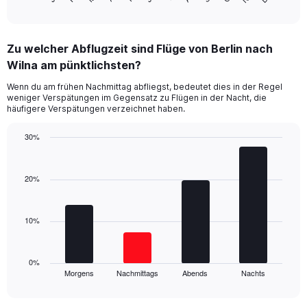
of
X
interactive
axis
chart
displaying
Zu welcher Abflugzeit sind Flüge von Berlin nach
categories.
Range:
Wilna am pünktlichsten?
14
Wenn du am frühen Nachmittag abfliegst, bedeutet dies in der Regel
categories.
weniger Verspätungen im Gegensatz zu Flügen in der Nacht, die
The
häufigere Verspätungen verzeichnet haben.
chart
has
30%
1
Bar
Y
Chart
graphic.
chart
axis
with
20%
displaying
4
values.
bars.
Range:
0
10%
The
to
chart
60.
has
1
0%
Morgens
Nachmittags
Abends
Nachts
X
End
of
axis
interactive
displaying
chart