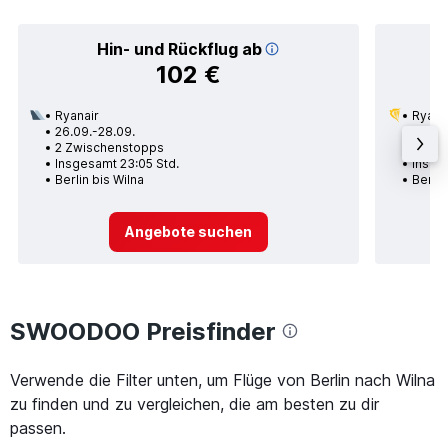
Hin- und Rückflug ab
102 €
Ryanair
Ryana
26.09.-28.09.
21.10.
2 Zwischenstopps
Nons
Insgesamt 23:05 Std.
Insges
Berlin bis Wilna
Berlin
Angebote suchen
SWOODOO Preisfinder
Verwende die Filter unten, um Flüge von Berlin nach Wilna
zu finden und zu vergleichen, die am besten zu dir
passen.