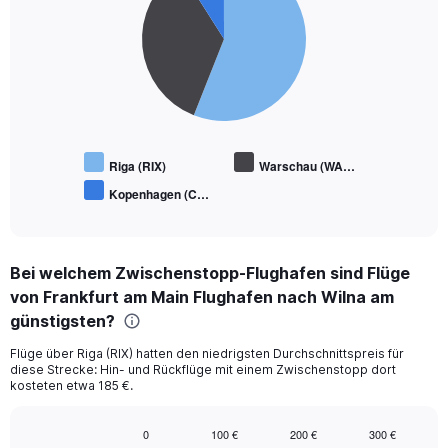
3
slices.
Riga (RIX)
Warschau (WA…
Kopenhagen (C…
End
of
interactive
chart
Bei welchem Zwischenstopp-Flughafen sind Flüge
von Frankfurt am Main Flughafen nach Wilna am
günstigsten?
Flüge über Riga (RIX) hatten den niedrigsten Durchschnittspreis für
diese Strecke: Hin- und Rückflüge mit einem Zwischenstopp dort
kosteten etwa 185 €.
0
100 €
200 €
300 €