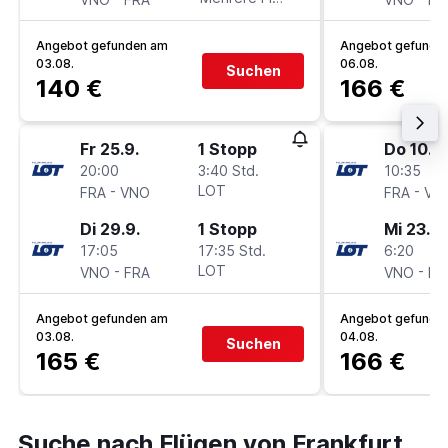
Angebot gefunden am
Angebot gefunde
03.08.
06.08.
Suchen
140 €
166 €
Fr 25.9.
1 Stopp
Do 10.9.
20:00
3:40 Std.
10:35
-
LOT
-
FRA
VNO
FRA
VN
Di 29.9.
1 Stopp
Mi 23.9.
17:05
17:35 Std.
6:20
-
LOT
-
VNO
FRA
VNO
FR
Angebot gefunden am
Angebot gefunde
03.08.
04.08.
Suchen
165 €
166 €
Suche nach Flügen von Frankfurt