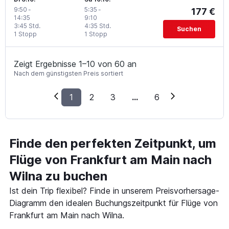
9:50
-
5:35
-
177 €
14:35
9:10
3:45 Std.
4:35 Std.
Suchen
1 Stopp
1 Stopp
Zeigt Ergebnisse 1–10 von 60 an
Nach dem günstigsten Preis sortiert
1
2
3
...
6
Finde den perfekten Zeitpunkt, um
Flüge von Frankfurt am Main nach
Wilna zu buchen
Ist dein Trip flexibel? Finde in unserem Preisvorhersage-
Diagramm den idealen Buchungszeitpunkt für Flüge von
Frankfurt am Main nach Wilna.