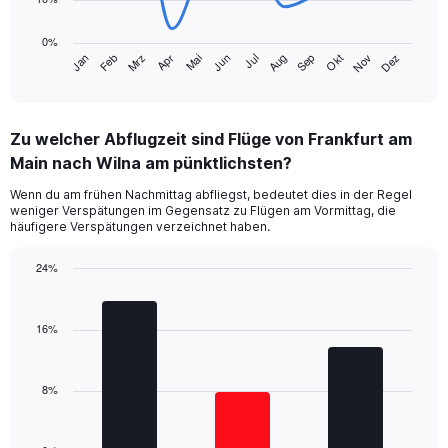
The
chart
0%
has
Jan
Feb
Mrz
Apr
Mai
Jun
Jul
Aug
Sep
Okt
Nov
Dez
1
End
of
X
interactive
axis
chart
displaying
Zu welcher Abflugzeit sind Flüge von Frankfurt am
categories.
Range:
Main nach Wilna am pünktlichsten?
14
Wenn du am frühen Nachmittag abfliegst, bedeutet dies in der Regel
categories.
weniger Verspätungen im Gegensatz zu Flügen am Vormittag, die
The
häufigere Verspätungen verzeichnet haben.
chart
has
24%
1
Bar
Y
Chart
graphic.
chart
axis
with
16%
displaying
3
values.
bars.
Range:
0
8%
The
to
chart
40.
has