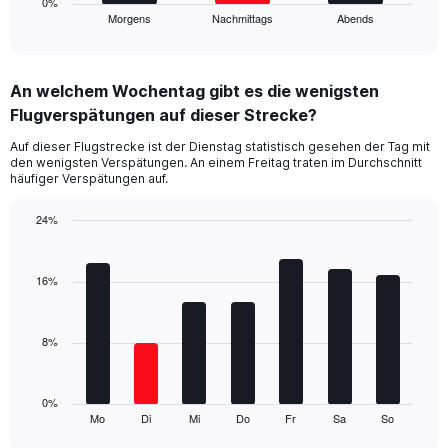
1
0%
Morgens
Nachmittags
Abends
X
End
of
axis
interactive
displaying
chart
categories.
An welchem Wochentag gibt es die wenigsten
Range:
Flugverspätungen auf dieser Strecke?
3
categories.
Auf dieser Flugstrecke ist der Dienstag statistisch gesehen der Tag mit
The
den wenigsten Verspätungen. An einem Freitag traten im Durchschnitt
chart
häufiger Verspätungen auf.
has
1
24%
Y
Bar
Chart
axis
graphic.
chart
displaying
with
16%
values.
7
Range:
bars.
0
8%
to
The
24.
chart
has
1
0%
Mo
Di
Mi
Do
Fr
Sa
So
X
End
of
axis
interactive