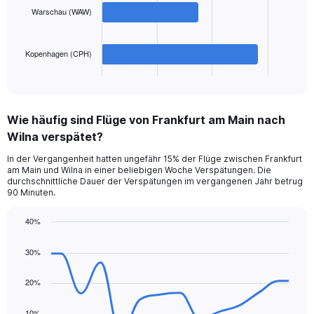
to
Warschau (WAW)
The
750.
chart
has
Kopenhagen (CPH)
1
X
End
of
axis
interactive
displaying
chart
categories.
Wie häufig sind Flüge von Frankfurt am Main nach
Range:
Wilna verspätet?
3
categories.
In der Vergangenheit hatten ungefähr 15% der Flüge zwischen Frankfurt
The
am Main und Wilna in einer beliebigen Woche Verspätungen. Die
chart
durchschnittliche Dauer der Verspätungen im vergangenen Jahr betrug
has
90 Minuten.
1
Y
40%
axis
Line
Chart
displaying
graphic.
chart
30%
values.
with
Range:
14
data
20%
0
points.
to
300.
10%