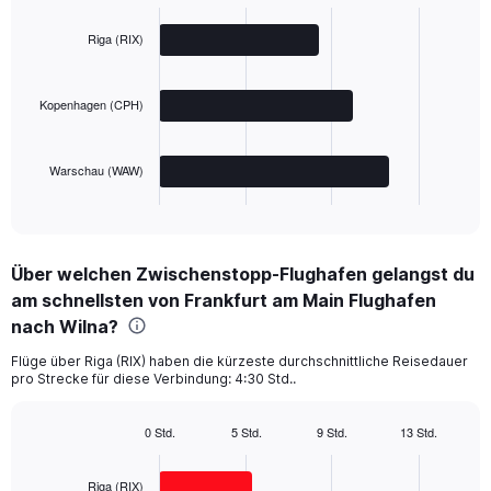
Bar
Chart
graphic.
chart
with
Riga (RIX)
3
bars.
Kopenhagen (CPH)
The
chart
has
Warschau (WAW)
1
X
End
of
axis
interactive
displaying
chart
categories.
Über welchen Zwischenstopp-Flughafen gelangst du
Range:
am schnellsten von Frankfurt am Main Flughafen
3
categories.
nach Wilna?
The
chart
Flüge über Riga (RIX) haben die kürzeste durchschnittliche Reisedauer
pro Strecke für diese Verbindung: 4:30 Std..
has
1
Y
0 Std.
5 Std.
9 Std.
13 Std.
axis
Bar
Chart
displaying
graphic.
chart
with
values.
Riga (RIX)