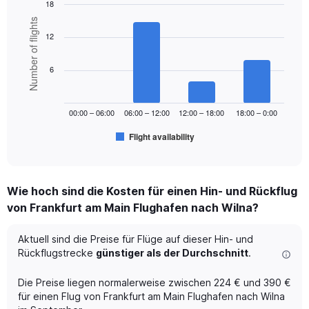
18
displaying
Bar
Chart
Number of flights
values.
graphic.
chart
Range:
12
with
0
6
to
bars.
6
360.
The
chart
00:00 – 06:00
06:00 – 12:00
12:00 – 18:00
18:00 – 0:00
has
1
Flight availability
X
End
of
axis
interactive
displaying
chart
categories.
Wie hoch sind die Kosten für einen Hin- und Rückflug
Range:
von Frankfurt am Main Flughafen nach Wilna?
6
categories.
The
Aktuell sind die Preise für Flüge auf dieser Hin- und
chart
Rückflugstrecke
günstiger als der Durchschnitt
.
has
1
Die Preise liegen normalerweise zwischen 224 € und 390 €
Y
für einen Flug von Frankfurt am Main Flughafen nach Wilna
axis