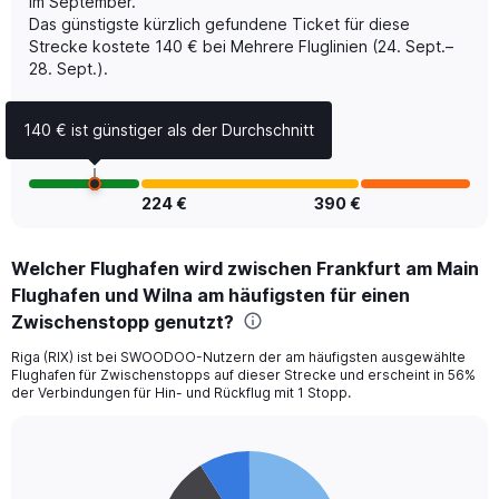
im September.
displaying
Das günstigste kürzlich gefundene Ticket für diese
Number
of
Strecke kostete 140 € bei Mehrere Fluglinien (24. Sept.–
flights.
28. Sept.).
Range:
0
140 € ist günstiger als der Durchschnitt
to
18.
224 €
390 €
Welcher Flughafen wird zwischen Frankfurt am Main
Flughafen und Wilna am häufigsten für einen
Zwischenstopp genutzt?
Riga (RIX) ist bei SWOODOO-Nutzern der am häufigsten ausgewählte
Flughafen für Zwischenstopps auf dieser Strecke und erscheint in 56%
der Verbindungen für Hin- und Rückflug mit 1 Stopp.
Pie
Chart
graphic.
chart
with