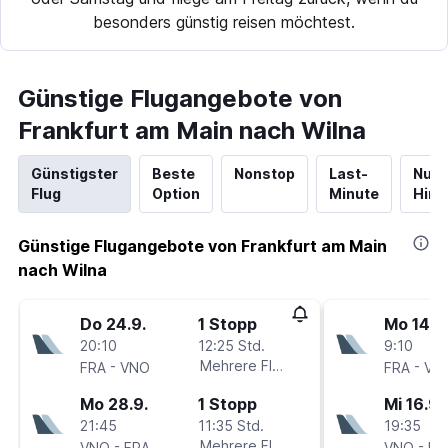
besonders günstig reisen möchtest.
Günstige Flugangebote von
Frankfurt am Main nach Wilna
Günstigster
Beste
Nonstop
Last-
Nur
Flug
Option
Minute
Hinf
Günstige Flugangebote von Frankfurt am Main
nach Wilna
Do 24.9.
1 Stopp
Mo 14.9
20:10
12:25 Std.
9:10
-
Mehrere Fluglinien
-
FRA
VNO
FRA
VN
Mo 28.9.
1 Stopp
Mi 16.9.
21:45
11:35 Std.
19:35
-
Mehrere Fluglinien
-
VNO
FRA
VNO
FR