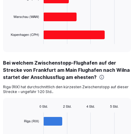
3
Range:
bars.
0
to
Warschau (WAW)
The
300.
chart
has
Kopenhagen (CPH)
1
X
End
of
axis
interactive
displaying
chart
categories.
Bei welchem Zwischenstopp-Flughafen auf der
Range:
Strecke von Frankfurt am Main Flughafen nach Wilna
3
categories.
startet der Anschlussflug am ehesten?
The
chart
Riga (RIX) hat durchschnittlich den kürzesten Zwischenstopp auf dieser
Strecke – ungefähr 1:20 Std..
has
1
Y
0 Std.
2 Std.
4 Std.
5 Std.
axis
Bar
Chart
displaying
graphic.
chart
with
values.
Riga (RIX)
3
Range:
bars.
0