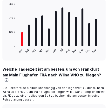
360 €
Bar
Chart
graphic.
chart
with
240 €
12
bars.
120 €
The
chart
has
0
1
Mrz
Jun
Sep
Dez
Jan
Apr
Jul
Okt
Feb
Mai
Aug
Nov
X
End
of
axis
interactive
displaying
chart
categories.
Welche Tageszeit ist am besten, um von Frankfurt
Range:
am Main Flughafen FRA nach Wilna VNO zu fliegen?
12
categories.
The
Die Ticketpreise bleiben unabhängig von der Tageszeit, zu der du nach
chart
Wilna ab Frankfurt am Main Flughafen fliegen willst. Daher empfehlen wir
has
dir, Flüge zu einer beliebigen Zeit zu buchen, die am besten in deine
1
Reiseplanung passen.
Y
axis