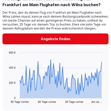
Range:
Frankfurt am Main Flughafen nach Wilna buchen?
1
categories.
Der Preis, den du deinen Flug von Frankfurt am Main Flughafen nach
The
Wilna zahlen musst, kann je nach deinem Buchungszeitpunkt schwanken.
chart
Um beste Chancen auf einen günstigeren Preis zu haben, solltest du
has
versuchen, 25 Tage vor deinem Trip zu buchen. Etwa vierzehn Tage vor
1
deinem Abflugdatum werden die Preise wahrscheinlich steigen.
Y
axis
Angebote finden
displaying
values.
Range:
600 €
0
Chart
Chart
to
graphic.
with
18.
91
400 €
data
points.
200 €
The
chart
has
1
0
90 Tage vorher
60 Tage vorher
30 Tage vorher
Am se…
X
End
of
axis
interactive