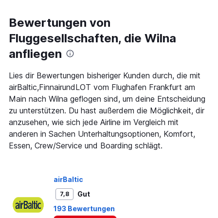
displaying
chart
categories.
Range:
Bewertungen von
91
Fluggesellschaften, die Wilna
categories.
The
anfliegen
chart
has
1
Lies dir Bewertungen bisheriger Kunden durch, die mit
Y
airBaltic,FinnairundLOT vom Flughafen Frankfurt am
axis
Main nach Wilna geflogen sind, um deine Entscheidung
displaying
zu unterstützen. Du hast außerdem die Möglichkeit, dir
values.
Range:
anzusehen, wie sich jede Airline im Vergleich mit
0
anderen in Sachen Unterhaltungsoptionen, Komfort,
to
Essen, Crew/Service und Boarding schlägt.
600.
airBaltic
Gut
7,8
193 Bewertungen