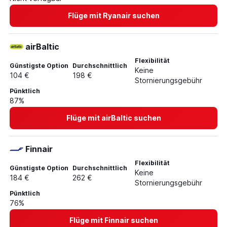
Flüge mit Ryanair suchen
airBaltic
Flexibilität
Günstigste Option
Durchschnittlich
Keine
104 €
198 €
Stornierungsgebühr
Pünktlich
87%
Flüge mit airBaltic suchen
Finnair
Flexibilität
Günstigste Option
Durchschnittlich
Keine
184 €
262 €
Stornierungsgebühr
Pünktlich
76%
Flüge mit Finnair suchen