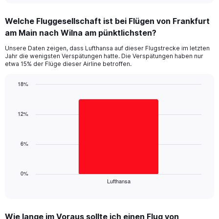
displaying
chart
categories.
Welche Fluggesellschaft ist bei Flügen von Frankfurt
Range:
am Main nach Wilna am pünktlichsten?
7
categories.
Unsere Daten zeigen, dass Lufthansa auf dieser Flugstrecke im letzten
The
Jahr die wenigsten Verspätungen hatte. Die Verspätungen haben nur
chart
etwa 15% der Flüge dieser Airline betroffen.
has
1
18%
Y
Bar
Chart
axis
graphic.
chart
displaying
with
12%
values.
1
Range:
bar.
0
6%
to
The
24.
chart
has
1
0%
Lufthansa
X
End
of
axis
interactive
displaying
chart
categories.
Wie lange im Voraus sollte ich einen Flug von