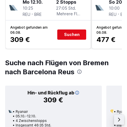
Mo 12.10.
2 Stopps
So 20.9
10:25
27:05 Std.
10:00
-
Mehrere Fluglinien
-
REU
BRE
REU
BR
Angebot gefunden am
Angebot gefunde
06.08.
06.08.
Suchen
309 €
477 €
Suche nach Flügen von Bremen
nach Barcelona Reus
Hin- und Rückflug ab
309 €
Ryanair
Ryana
05.10.-12.10.
22.09.
4 Zwischenstopps
1 Zwi
Insgesamt 46:35 Std.
Insge