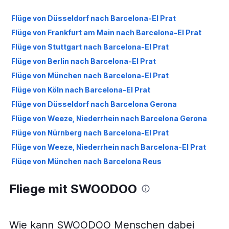
Flüge von Düsseldorf nach Barcelona-El Prat
Flüge von Frankfurt am Main nach Barcelona-El Prat
Flüge von Stuttgart nach Barcelona-El Prat
Flüge von Berlin nach Barcelona-El Prat
Flüge von München nach Barcelona-El Prat
Flüge von Köln nach Barcelona-El Prat
Flüge von Düsseldorf nach Barcelona Gerona
Flüge von Weeze, Niederrhein nach Barcelona Gerona
Flüge von Nürnberg nach Barcelona-El Prat
Flüge von Weeze, Niederrhein nach Barcelona-El Prat
Flüge von München nach Barcelona Reus
Flüge von Frankfurt Hahn nach Barcelona-El Prat
Fliege mit SWOODOO
Flüge von Hamburg nach Barcelona-El Prat
Flüge von Düsseldorf nach Barcelona Reus
Flüge von Hannover nach Barcelona-El Prat
Wie kann SWOODOO Menschen dabei