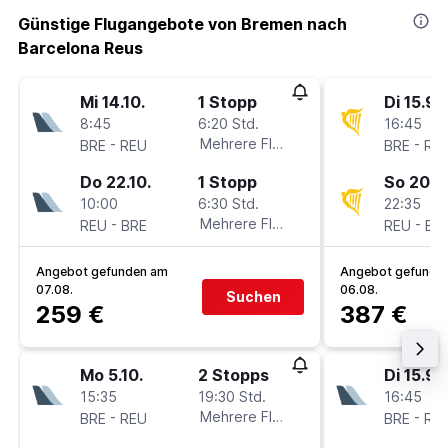
Günstige Flugangebote von Bremen nach
Barcelona Reus
Mi 14.10.
1 Stopp
Di 15.9.
8:45
6:20 Std.
16:45
-
Mehrere Fluglinien
-
BRE
REU
BRE
RE
Do 22.10.
1 Stopp
So 20.9
10:00
6:30 Std.
22:35
-
Mehrere Fluglinien
-
REU
BRE
REU
BR
Angebot gefunden am
Angebot gefunde
07.08.
06.08.
Suchen
259 €
387 €
Mo 5.10.
2 Stopps
Di 15.9.
15:35
19:30 Std.
16:45
-
Mehrere Fluglinien
-
BRE
REU
BRE
RE