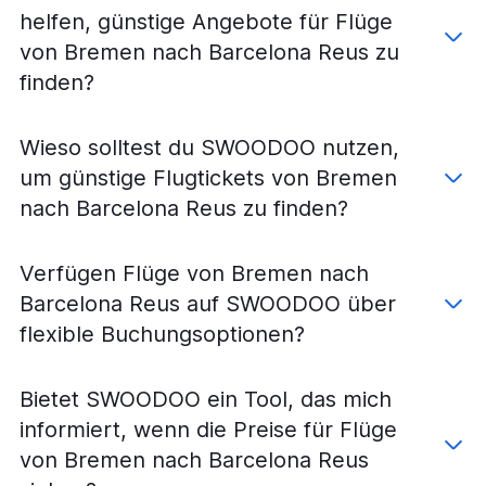
Flüge von Berlin nach Barcelona Reus
helfen, günstige Angebote für Flüge
Flüge von Münster nach Barcelona-El Prat
von Bremen nach Barcelona Reus zu
Flüge von Leipzig nach Barcelona-El Prat
finden?
Flüge von Bremen nach Barcelona-El Prat
Flüge von Frankfurt am Main nach Barcelona Gerona
Wieso solltest du SWOODOO nutzen,
Flüge von Frankfurt Hahn nach Barcelona Gerona
um günstige Flugtickets von Bremen
Flüge von Karlsruhe nach Barcelona-El Prat
nach Barcelona Reus zu finden?
Flüge von Karlsruhe nach Barcelona Gerona
Flüge von Nürnberg nach Barcelona Gerona
Verfügen Flüge von Bremen nach
Flüge von Köln nach Barcelona Gerona
Barcelona Reus auf SWOODOO über
Flüge von Dortmund nach Barcelona-El Prat
flexible Buchungsoptionen?
Flüge von Memmingen nach Barcelona-El Prat
Flüge von Dresden nach Barcelona-El Prat
Bietet SWOODOO ein Tool, das mich
Flüge von Köln nach Barcelona Reus
informiert, wenn die Preise für Flüge
Flüge von Memmingen nach Barcelona Gerona
von Bremen nach Barcelona Reus
Flüge von Hamburg nach Barcelona Gerona