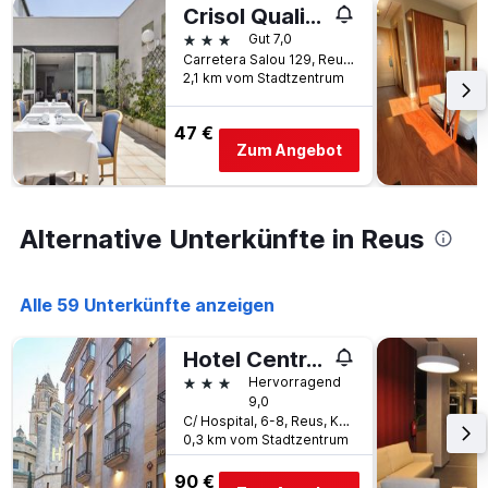
Tage
Crisol Quality Reus
Tagen
vor
gefunden
3 Sterne
Gut 7,0
dem
wurde.
Carretera Salou 129, Reus, Katalonien, Spanien
Aufenthalt
2,1 km vom Stadtzentrum
anzeigt
Das
Diagramm
47 €
hat
Zum Angebot
1
Y-
Achse,
die
Alternative Unterkünfte in Reus
den
durchschnittlichen
Zimmerpreis
Alle 59 Unterkünfte anzeigen
anzeigt
Hotel Centre Reus
3 Sterne
Hervorragend
9,0
C/ Hospital, 6-8, Reus, Katalonien, Spanien
0,3 km vom Stadtzentrum
90 €