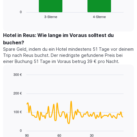
X-
Diagramm
Achse,
zeigt
0
die
3-Sterne
4-Sterne
den
End
die
of
durchschnittlichen
Hotelkategorien
interactive
Zimmerpreis
chart
nach
für
Hotel in Reus: Wie lange im Voraus solltest du
Sternen
dieses
buchen?
anzeigt
Wochenende
Das
Spare Geld, indem du ein Hotel mindestens 51 Tage vor deinem
in
Diagramm
Trip nach Reus buchst. Der niedrigste gefundene Preis bei
den
hat
einer Buchung 51 Tage im Voraus betrug 39 € pro Nacht.
letzten
1
3
Y-
300 €
Tagen,
Achse,
aggregiert
Line
Chart
die
graphic.
chart
nach
den
with
Sternebewertung.
200 €
durchschnittlichen
90
Das
Zimmerpreis
data
Diagramm
points.
für
hat
100 €
heute
1
Das
Nacht
X-
folgende
in
Achse,
Diagramm
den
0
die
zeigt,
90
60
30
letzten
End