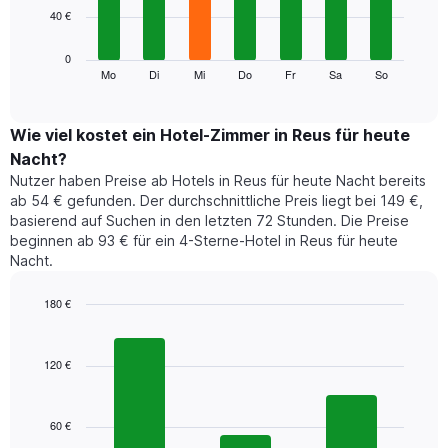
Achse,
40 €
bars.
die
die
Das
0
Monate
folgende
Mo
Di
Mi
Do
Fr
Sa
So
End
anzeigt.
of
Diagramm
Das
interactive
zeigt
chart
Diagramm
den
Wie viel kostet ein Hotel-Zimmer in Reus für heute
hat
durchschnittlichen
1
Nacht?
Preis
Y-
Nutzer haben Preise ab Hotels in Reus für heute Nacht bereits
eines
Achse,
ab 54 € gefunden. Der durchschnittliche Preis liegt bei 149 €,
Zimmers
die
basierend auf Suchen in den letzten 72 Stunden. Die Preise
für
den
beginnen ab 93 € für ein 4-Sterne-Hotel in Reus für heute
den
durchschnittlichen
Nacht.
jeweiligen
Zimmerpreis
Wochentag.
anzeigt.
Das
180 €
Diagramm
Bar
Chart
hat
graphic.
chart
1
with
120 €
3
X-
bars.
Achse,
die
60 €
Das
die
folgende