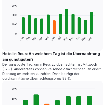
120 €
Bar
Chart
graphic.
chart
80 €
with
12
40 €
bars.
0
Das
Jan
Feb
Mrz
Apr
Mai
Jun
Jul
Aug
Sep
Okt
Nov
Dez
folgende
End
of
Diagramm
interactive
zeigt
chart
den
Hotel in Reus: An welchem Tag ist die Übernachtung
durchschnittlichen
am günstigsten?
Zimmerpreis
Der günstigste Tag, um in Reus zu übernachten, ist Mittwoch
im
(62 €). Andererseits können Reisende damit rechnen, an einem
jeweiligen
Dienstag am meisten zu zahlen. Dann beträgt der
Monat
durchschnittliche Übernachtungspreis 99 €.
an.
Das
Diagramm
120 €
hat
Bar
Chart
1
graphic.
chart
80 €
with
X-
7