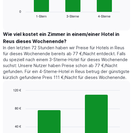
Wochentage
Diagramm
anzeigt.
zeigt
0
Das
1-Stern
3-Sterne
4-Sterne
den
End
Diagramm
of
durchschnittlichen
hat
interactive
Zimmerpreis,
chart
1
der
Wie viel kostet ein Zimmer in einem/einer Hotel in
Y-
für
Achse,
Reus dieses Wochenende?
heute
die
In den letzten 72 Stunden haben wir Preise für Hotels in Reus
Nacht
den
für dieses Wochenende bereits ab 77 €/Nacht entdeckt. Falls
in
durchschnittlichen
du speziell nach einem 3-Sterne-Hotel für dieses Wochenende
den
Zimmerpreis
suchst: Unsere Nutzer haben Preise schon ab 77 €/Nacht
letzten
anzeigt.
gefunden. Für ein 4-Sterne-Hotel in Reus betrug der günstigste
3
kürzlich gefundene Preis 111 €/Nacht für dieses Wochenende.
Tagen
gefunden
wurde,
120 €
aggregiert
Bar
Chart
nach
graphic.
chart
with
Sternebewertung.
80 €
2
Das
bars.
Diagramm
hat
40 €
Das
1
folgende