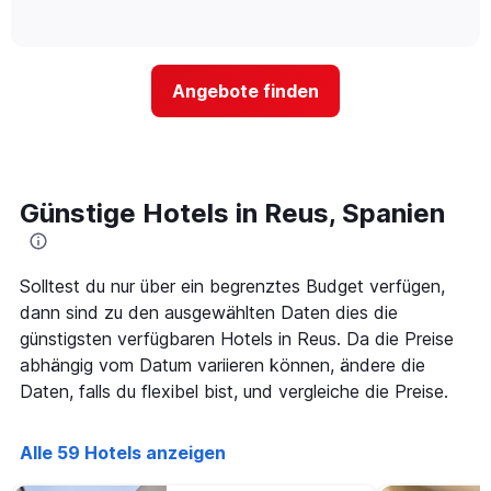
die
of
wie
3
interactive
Hotelkategorien
sich
Tagen
chart
nach
der
anzeigt.
Sternen
Preis
Angebote finden
anzeigt
für
Das
ein
Diagramm
Zimmer
hat
ändert,
1
je
Y-
näher
Günstige Hotels in Reus, Spanien
Achse,
das
die
Aufenthaltsdatum
den
rückt.
durchschnittlichen
Das
Solltest du nur über ein begrenztes Budget verfügen,
Zimmerpreis
Diagramm
dann sind zu den ausgewählten Daten dies die
an
hat
günstigsten verfügbaren Hotels in Reus. Da die Preise
diesem
1
Wochenende
abhängig vom Datum variieren können, ändere die
X-
anzeigt,
Achse,
Daten, falls du flexibel bist, und vergleiche die Preise.
der
die
in
die
den
Anzahl
Alle 59 Hotels anzeigen
letzten
der
3