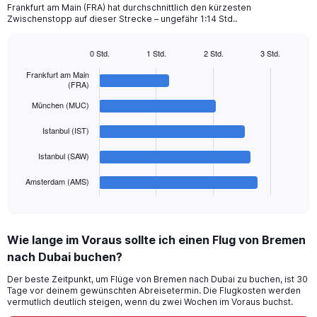
chart
Frankfurt am Main (FRA) hat durchschnittlich den kürzesten
Zwischenstopp auf dieser Strecke – ungefähr 1:14 Std..
has
1
Y
0 Std.
1 Std.
2 Std.
3 Std.
axis
Bar
Chart
displaying
graphic.
Frankfurt am Main
chart
(FRA)
with
values.
5
Range:
München (MUC)
bars.
0
to
Istanbul (IST)
The
750.
chart
Istanbul (SAW)
has
1
Amsterdam (AMS)
X
End
of
axis
interactive
displaying
chart
categories.
Wie lange im Voraus sollte ich einen Flug von Bremen
Range:
nach Dubai buchen?
5
categories.
Der beste Zeitpunkt, um Flüge von Bremen nach Dubai zu buchen, ist 30
The
Tage vor deinem gewünschten Abreisetermin. Die Flugkosten werden
chart
vermutlich deutlich steigen, wenn du zwei Wochen im Voraus buchst.
has