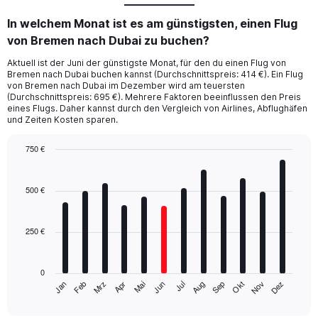
In welchem Monat ist es am günstigsten, einen Flug
von Bremen nach Dubai zu buchen?
Aktuell ist der Juni der günstigste Monat, für den du einen Flug von
Bremen nach Dubai buchen kannst (Durchschnittspreis: 414 €). Ein Flug
von Bremen nach Dubai im Dezember wird am teuersten
(Durchschnittspreis: 695 €). Mehrere Faktoren beeinflussen den Preis
eines Flugs. Daher kannst durch den Vergleich von Airlines, Abflughäfen
und Zeiten Kosten sparen.
750 €
Bar
Chart
graphic.
chart
with
500 €
12
bars.
250 €
The
chart
has
0
1
Mrz
Jun
Sep
Dez
Jan
Apr
Jul
Okt
Feb
Mai
Aug
Nov
X
End
of
axis
interactive
chart