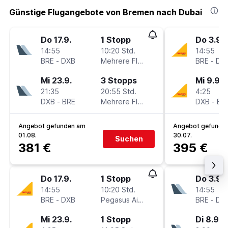
Günstige Flugangebote von Bremen nach Dubai
Do 17.9.
1 Stopp
Do 3.9.
14:55
10:20 Std.
14:55
BRE
-
DXB
Mehrere Fluglinien
BRE
-
DX
Mi 23.9.
3 Stopps
Mi 9.9.
21:35
20:55 Std.
4:25
DXB
-
BRE
Mehrere Fluglinien
DXB
-
BR
Angebot gefunden am
Angebot gefunde
01.08.
30.07.
Suchen
381 €
395 €
Do 17.9.
1 Stopp
Do 3.9.
14:55
10:20 Std.
14:55
BRE
-
DXB
Pegasus Airlines
BRE
-
DX
Mi 23.9.
1 Stopp
Di 8.9.