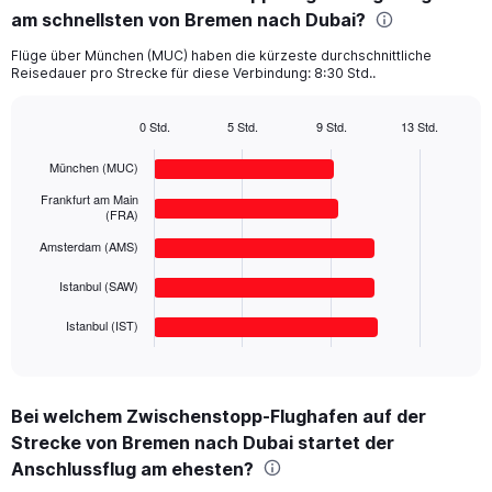
am schnellsten von Bremen nach Dubai?
5
categories.
Flüge über München (MUC) haben die kürzeste durchschnittliche
The
Reisedauer pro Strecke für diese Verbindung: 8:30 Std..
chart
has
1
0 Std.
5 Std.
9 Std.
13 Std.
Bar
Y
Chart
graphic.
chart
axis
München (MUC)
with
displaying
5
Frankfurt am Main
values.
bars.
(FRA)
Range:
Amsterdam (AMS)
0
The
to
chart
Istanbul (SAW)
800.
has
1
Istanbul (IST)
X
End
of
axis
interactive
displaying
chart
categories.
Bei welchem Zwischenstopp-Flughafen auf der
Range:
Strecke von Bremen nach Dubai startet der
5
categories.
Anschlussflug am ehesten?
The