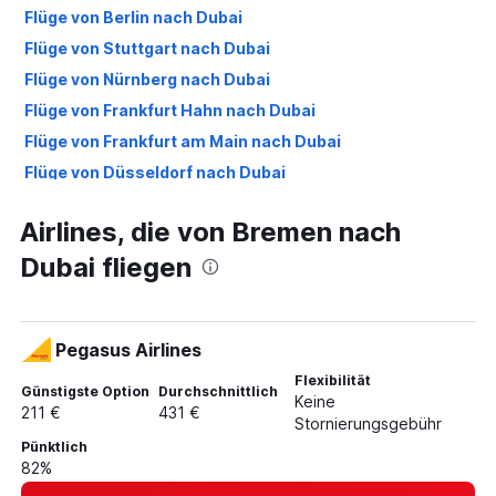
Flüge von Berlin nach Dubai
Flüge von Stuttgart nach Dubai
Flüge von Nürnberg nach Dubai
Flüge von Frankfurt Hahn nach Dubai
Flüge von Frankfurt am Main nach Dubai
Flüge von Düsseldorf nach Dubai
Flüge von München nach Dubai
Airlines, die von Bremen nach
Flüge von Dresden nach Dubai
Dubai fliegen
Flüge von Stuttgart nach Dubai
Flüge von Hannover nach Dubai
Flüge von Karlsruhe nach Dubai
Pegasus Airlines
Flüge von Köln nach Dubai
Flexibilität
Flüge von Berlin nach Dubai
Günstigste Option
Durchschnittlich
Keine
211 €
431 €
Flüge von Münster nach Dubai
Stornierungsgebühr
Pünktlich
Flüge von Dortmund nach Dubai
82%
Flüge von Leipzig nach Dubai