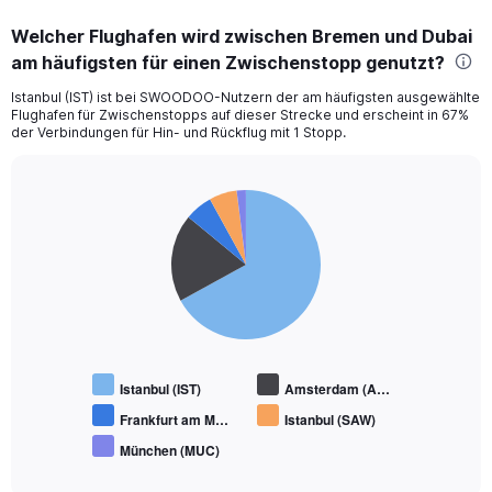
displaying
categories.
Welcher Flughafen wird zwischen Bremen und Dubai
Range:
am häufigsten für einen Zwischenstopp genutzt?
12
categories.
Istanbul (IST) ist bei SWOODOO-Nutzern der am häufigsten ausgewählte
The
Flughafen für Zwischenstopps auf dieser Strecke und erscheint in 67%
chart
der Verbindungen für Hin- und Rückflug mit 1 Stopp.
has
1
Y
Pie
Chart
axis
graphic.
chart
displaying
with
values.
5
Range:
slices.
0
to
750.
Istanbul (IST)
Amsterdam (A…
Frankfurt am M…
Istanbul (SAW)
München (MUC)
End
of
interactive