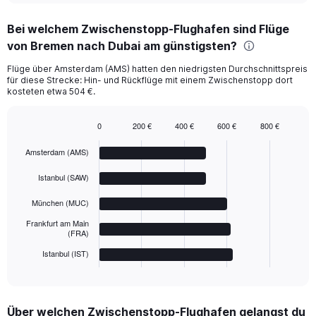
chart
Bei welchem Zwischenstopp-Flughafen sind Flüge
von Bremen nach Dubai am günstigsten?
Flüge über Amsterdam (AMS) hatten den niedrigsten Durchschnittspreis
für diese Strecke: Hin- und Rückflüge mit einem Zwischenstopp dort
kosteten etwa 504 €.
0
200 €
400 €
600 €
800 €
Bar
Chart
graphic.
chart
Amsterdam (AMS)
with
5
Istanbul (SAW)
bars.
München (MUC)
The
chart
Frankfurt am Main
(FRA)
has
1
Istanbul (IST)
X
End
of
axis
interactive
displaying
chart
categories.
Über welchen Zwischenstopp-Flughafen gelangst du
Range: