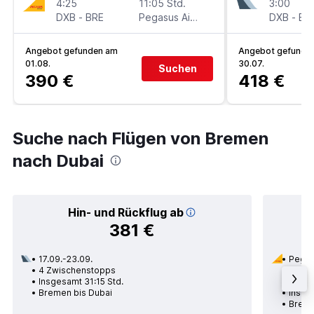
4:25
11:05 Std.
3:00
DXB
-
BRE
Pegasus Airlines
DXB
-
BR
Angebot gefunden am
Angebot gefunde
01.08.
30.07.
Suchen
390 €
418 €
Suche nach Flügen von Bremen
nach Dubai
Hin- und Rückflug ab
381 €
17.09.-23.09.
Pegas
4 Zwischenstopps
05.11.
Insgesamt 31:15 Std.
1 Zwi
Bremen bis Dubai
Insge
Breme