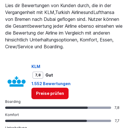
1
Lies dir Bewertungen von Kunden durch, die in der
Y
Vergangenheit mit KLM,Turkish AirlinesundLufthansa
axis
von Bremen nach Dubai geflogen sind. Nutzer können
displaying
die Gesamtbewertung jeder Airline ebenso einsehen wie
values.
Range:
die Bewertung der Airline im Vergleich mit anderen
0
hinsichtlich Unterhaltungsoptionen, Komfort, Essen,
to
Crew/Service und Boarding.
1200.
KLM
Gut
7,8
1.552 Bewertungen
Preise prüfen
Boarding
7,8
Komfort
7,7
Unterhaltung