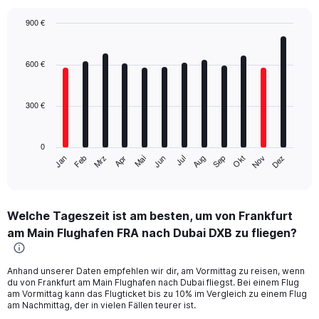
900 €
Bar
Chart
graphic.
chart
with
600 €
12
bars.
300 €
The
chart
has
0
1
Mrz
Jun
Sep
Dez
Jan
Apr
Jul
Okt
Feb
Mai
Aug
Nov
X
End
of
axis
interactive
displaying
chart
categories.
Welche Tageszeit ist am besten, um von Frankfurt
Range:
am Main Flughafen FRA nach Dubai DXB zu fliegen?
12
categories.
The
Anhand unserer Daten empfehlen wir dir, am Vormittag zu reisen, wenn
chart
du von Frankfurt am Main Flughafen nach Dubai fliegst. Bei einem Flug
has
am Vormittag kann das Flugticket bis zu 10% im Vergleich zu einem Flug
1
am Nachmittag, der in vielen Fällen teurer ist.
Y