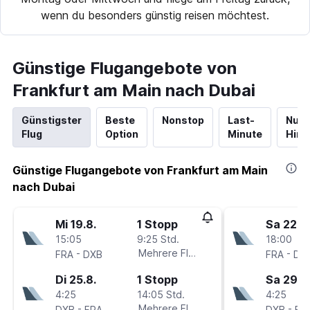
wenn du besonders günstig reisen möchtest.
Günstige Flugangebote von
Frankfurt am Main nach Dubai
Günstigster
Beste
Nonstop
Last-
Nur
Flug
Option
Minute
Hinf
Günstige Flugangebote von Frankfurt am Main
nach Dubai
Mi 19.8.
1 Stopp
Sa 22.8.
15:05
9:25 Std.
18:00
-
Mehrere Fluglinien
-
FRA
DXB
FRA
DX
Di 25.8.
1 Stopp
Sa 29.8
4:25
14:05 Std.
4:25
-
Mehrere Fluglinien
-
DXB
FRA
DXB
FR