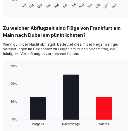
has
Jan
Feb
Mrz
Apr
Mai
Jun
Jul
Aug
Sep
Okt
Nov
Dez
1
End
of
X
interactive
axis
chart
displaying
Zu welcher Abflugzeit sind Flüge von Frankfurt am
categories.
Range:
Main nach Dubai am pünktlichsten?
14
Wenn du in der Nacht abfliegst, bedeutet dies in der Regel weniger
categories.
Verspätungen im Gegensatz zu Flügen am frühen Nachmittag, die
The
häufigere Verspätungen verzeichnet haben.
chart
has
30%
1
Bar
Y
Chart
graphic.
chart
axis
with
20%
displaying
3
values.
bars.
Range:
0
10%
The
to
chart
60.
has
1
0%
Morgens
Nachmittags
Nachts
X
End
of
axis