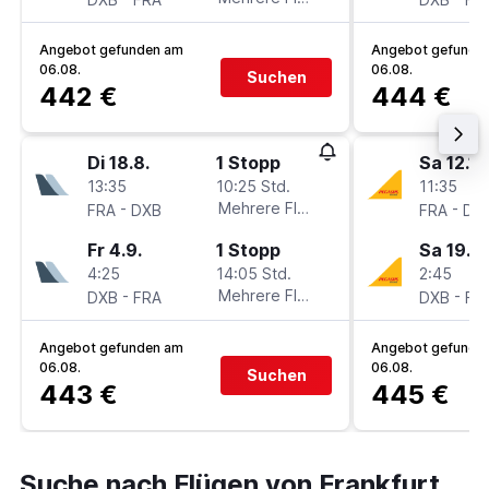
Angebot gefunden am
Angebot gefunde
06.08.
06.08.
Suchen
442 €
444 €
Di 18.8.
1 Stopp
Sa 12.12
13:35
10:25 Std.
11:35
-
Mehrere Fluglinien
-
FRA
DXB
FRA
DX
Fr 4.9.
1 Stopp
Sa 19.12
4:25
14:05 Std.
2:45
-
Mehrere Fluglinien
-
DXB
FRA
DXB
FR
Angebot gefunden am
Angebot gefunde
06.08.
06.08.
Suchen
443 €
445 €
Suche nach Flügen von Frankfurt