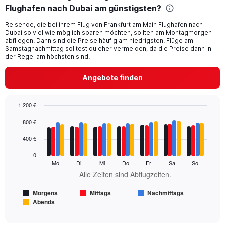
Flughafen nach Dubai am günstigsten?
91
categories.
Reisende, die bei ihrem Flug von Frankfurt am Main Flughafen nach
The
Dubai so viel wie möglich sparen möchten, sollten am Montagmorgen
chart
abfliegen. Dann sind die Preise häufig am niedrigsten. Flüge am
has
Samstagnachmittag solltest du eher vermeiden, da die Preise dann in
1
der Regel am höchsten sind.
Y
axis
Angebote finden
displaying
values.
Range:
1.200 €
0
Bar
Chart
800 €
to
graphic.
chart
900.
with
400 €
4
data
0
series.
Mo
Di
Mi
Do
Fr
Sa
So
Alle Zeiten sind Abflugzeiten.
The
chart
Morgens
Mittags
Nachmittags
has
Abends
1
End
of
X
interactive
axis
chart