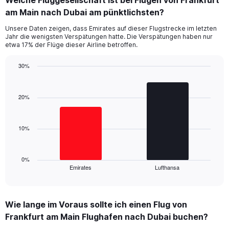
Welche Fluggesellschaft ist bei Flügen von Frankfurt
Range:
am Main nach Dubai am pünktlichsten?
7
categories.
Unsere Daten zeigen, dass Emirates auf dieser Flugstrecke im letzten
The
Jahr die wenigsten Verspätungen hatte. Die Verspätungen haben nur
chart
etwa 17% der Flüge dieser Airline betroffen.
has
1
30%
Y
Bar
Chart
axis
graphic.
chart
displaying
with
20%
values.
2
Range:
bars.
0
10%
to
The
24.
chart
has
1
0%
Emirates
Lufthansa
X
End
of
axis
interactive
displaying
chart
categories.
Wie lange im Voraus sollte ich einen Flug von
Range:
Frankfurt am Main Flughafen nach Dubai buchen?
2
categories.