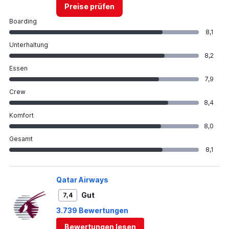
Preise prüfen
Boarding
8,1
Unterhaltung
8,2
Essen
7,9
Crew
8,4
Komfort
8,0
Gesamt
8,1
Qatar Airways
Gut
7,4
3.739 Bewertungen
Bewertungen lesen