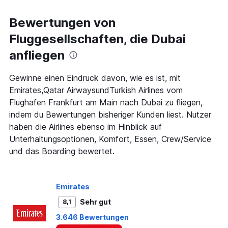
displaying
Alle
Bewertungen von
Zeiten
Fluggesellschaften, die Dubai
sind
Abflugzeiten..
anfliegen
Range:
7
categories.
Gewinne einen Eindruck davon, wie es ist, mit
The
Emirates,Qatar AirwaysundTurkish Airlines vom
chart
Flughafen Frankfurt am Main nach Dubai zu fliegen,
has
indem du Bewertungen bisheriger Kunden liest. Nutzer
1
Y
haben die Airlines ebenso im Hinblick auf
axis
Unterhaltungsoptionen, Komfort, Essen, Crew/Service
displaying
und das Boarding bewertet.
values.
Range:
0
to
Emirates
1200.
Sehr gut
8,1
3.646 Bewertungen