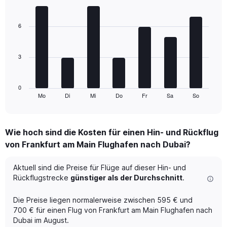
Bar
Chart
axes
graphic.
chart
displaying
with
6
Avg.
7
Price
bars.
and
Number
3
The
of
chart
flights.
has
1
0
Mo
Di
Mi
Do
Fr
Sa
So
X
End
of
axis
interactive
displaying
chart
categories.
Wie hoch sind die Kosten für einen Hin- und Rückflug
Range:
von Frankfurt am Main Flughafen nach Dubai?
7
categories.
The
Aktuell sind die Preise für Flüge auf dieser Hin- und
chart
Rückflugstrecke
günstiger als der Durchschnitt
.
has
1
Die Preise liegen normalerweise zwischen 595 € und
Y
700 € für einen Flug von Frankfurt am Main Flughafen nach
axis
Dubai im August.
displaying