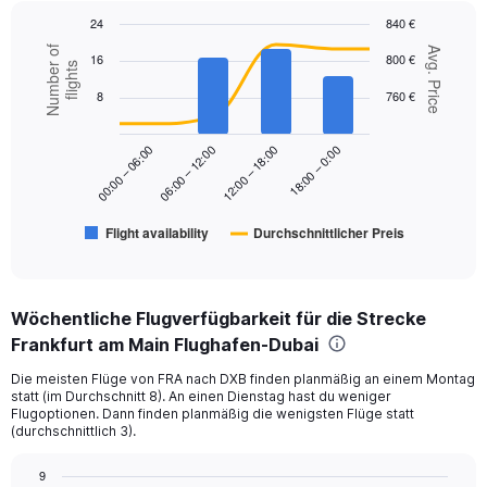
axis
24
840 €
displaying
Combination
Chart
Number of
values.
Avg. Price
16
800 €
graphic.
chart
flights
Range:
with
0
8
760 €
2
to
data
series.
900.
18:00 – 0:00
00:00 – 06:00
06:00 – 12:00
12:00 – 18:00
The
chart
has
Flight availability
Durchschnittlicher Preis
1
End
of
X
interactive
axis
chart
displaying
Wöchentliche Flugverfügbarkeit für die Strecke
categories.
Range:
Frankfurt am Main Flughafen-Dubai
6
Die meisten Flüge von FRA nach DXB finden planmäßig an einem Montag
categories.
statt (im Durchschnitt 8). An einen Dienstag hast du weniger
The
Flugoptionen. Dann finden planmäßig die wenigsten Flüge statt
chart
(durchschnittlich 3).
has
2
9
Y