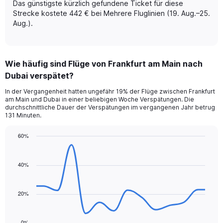
Das günstigste kürzlich gefundene Ticket für diese
values.
Range:
Strecke kostete 442 € bei Mehrere Fluglinien (19. Aug.–25.
0
Aug.).
to
9.
Wie häufig sind Flüge von Frankfurt am Main nach
Dubai verspätet?
In der Vergangenheit hatten ungefähr 19% der Flüge zwischen Frankfurt
am Main und Dubai in einer beliebigen Woche Verspätungen. Die
durchschnittliche Dauer der Verspätungen im vergangenen Jahr betrug
131 Minuten.
60%
Line
Chart
graphic.
chart
with
40%
14
data
points.
20%
The
chart
0%