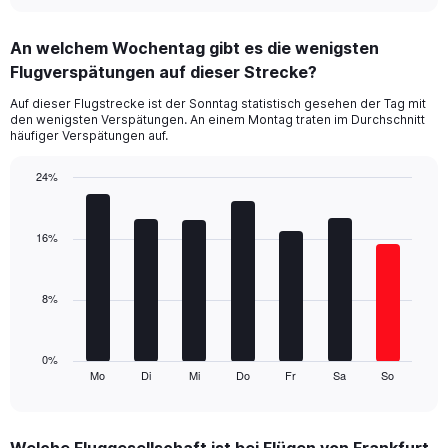
interactive
displaying
chart
categories.
An welchem Wochentag gibt es die wenigsten
Range:
Flugverspätungen auf dieser Strecke?
3
categories.
Auf dieser Flugstrecke ist der Sonntag statistisch gesehen der Tag mit
The
den wenigsten Verspätungen. An einem Montag traten im Durchschnitt
chart
häufiger Verspätungen auf.
has
1
24%
Y
Bar
Chart
axis
graphic.
chart
displaying
with
16%
values.
7
Range:
bars.
0
8%
to
The
30.
chart
has
1
0%
Mo
Di
Mi
Do
Fr
Sa
So
X
End
of
axis
interactive
displaying
chart
categories.