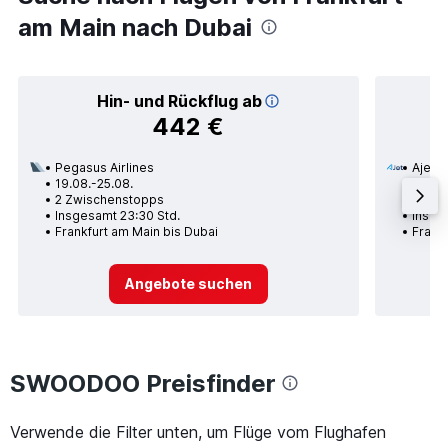
am Main nach Dubai
Hin- und Rückflug ab
442 €
Pegasus Airlines
Ajet
19.08.-25.08.
19.08.
2 Zwischenstopps
1 Zwi
Insgesamt 23:30 Std.
Insge
Frankfurt am Main bis Dubai
Frankf
Angebote suchen
SWOODOO Preisfinder
Verwende die Filter unten, um Flüge vom Flughafen