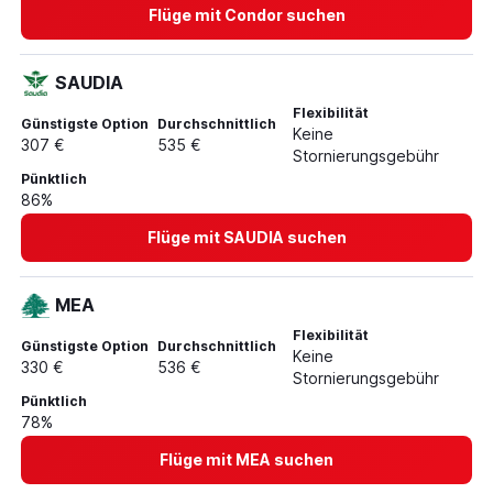
Flüge mit Condor suchen
SAUDIA
Flexibilität
Günstigste Option
Durchschnittlich
Keine
307 €
535 €
Stornierungsgebühr
Pünktlich
86%
Flüge mit SAUDIA suchen
MEA
Flexibilität
Günstigste Option
Durchschnittlich
Keine
330 €
536 €
Stornierungsgebühr
Pünktlich
78%
Flüge mit MEA suchen