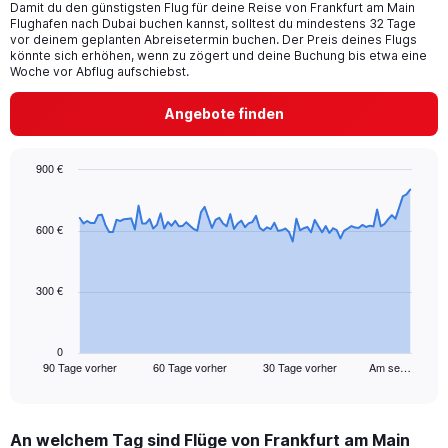
Damit du den günstigsten Flug für deine Reise von Frankfurt am Main
The
Flughafen nach Dubai buchen kannst, solltest du mindestens 32 Tage
chart
vor deinem geplanten Abreisetermin buchen. Der Preis deines Flugs
has
könnte sich erhöhen, wenn zu zögert und deine Buchung bis etwa eine
1
Woche vor Abflug aufschiebst.
Y
axis
Angebote finden
displaying
values.
Range:
900 €
0
Chart
Chart
to
graphic.
with
30.
91
600 €
data
points.
300 €
The
chart
has
1
0
90 Tage vorher
60 Tage vorher
30 Tage vorher
Am se…
X
End
of
axis
interactive
displaying
chart
categories.
An welchem Tag sind Flüge von Frankfurt am Main
Range: