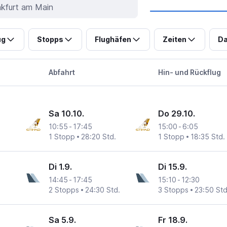
ug
Stopps
Flughäfen
Zeiten
Da
Abfahrt
Hin- und Rückflug
Sa 10.10.
Do 29.10.
10:55
-
17:45
15:00
-
6:05
1 Stopp
28:20 Std.
1 Stopp
18:35 Std.
Di 1.9.
Di 15.9.
14:45
-
17:45
15:10
-
12:30
2 Stopps
24:30 Std.
3 Stopps
23:50 Std
Sa 5.9.
Fr 18.9.