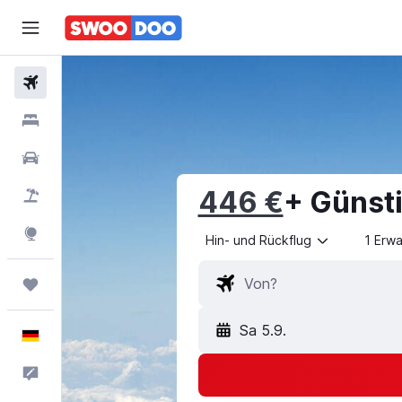
Flüge
Hotels
Mietwagen
446 €
+ Günst
Pauschalreisen
Explore
Hin- und Rückflug
1 Erw
Trips
Sa 5.9.
Deutsch
Feedback