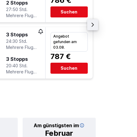
786 €
2 Stopps
Do 15.1
27:50 Std.
19:20
Suchen
Mehrere Fluglinien
-
KBL
FR
3 Stopps
Sa 5.9.
Angebot
24:30 Std.
13:55
gefunden am
Mehrere Fluglinien
-
03.08.
FRA
KB
787 €
3 Stopps
Do 17.9
20:40 Std.
9:20
Suchen
Mehrere Fluglinien
-
KBL
FR
Am günstigsten im
Durchschnittl
Februar
1.0