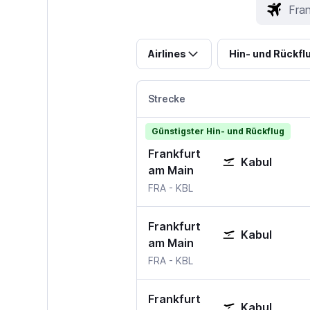
Airlines
Hin- und Rückfl
Strecke
Günstigster Hin- und Rückflug
Frankfurt
Kabul
am Main
Frankfurt am Main
Kabul
FRA
-
KBL
Frankfurt
Kabul
am Main
Frankfurt am Main
Kabul
FRA
-
KBL
Frankfurt
Kabul