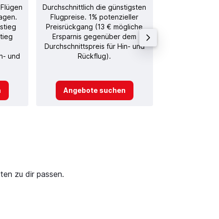
 Flügen
Durchschnittlich die günstigsten
Durchschnitt
agen.
Flugpreise. 1% potenzieller
Rückflug in
stieg
Preisrückgang (13 € mögliche
tieg
Ersparnis gegenüber dem
Durchschnittspreis für Hin- und
in- und
Rückflug).
n
Angebote suchen
Angebot
ten zu dir passen.