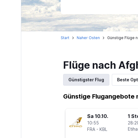
Start
Naher Osten
Günstige Flüge n
Flüge nach Afg
Günstigster Flug
Beste Opt
Günstige Flugangebote 
Sa 10.10.
1 S
10:55
28:2
-
Etih
FRA
KBL