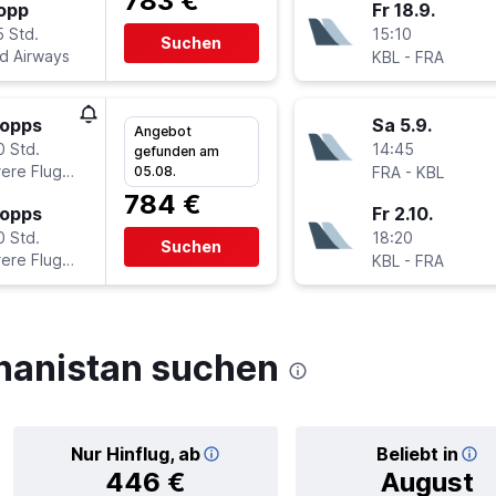
783 €
topp
Fr 18.9.
5 Std.
15:10
Suchen
ad Airways
-
KBL
FRA
topps
Sa 5.9.
Angebot
0 Std.
14:45
gefunden am
ere Fluglinien
-
05.08.
FRA
KBL
784 €
topps
Fr 2.10.
0 Std.
18:20
Suchen
ere Fluglinien
-
KBL
FRA
hanistan suchen
Nur Hinflug, ab
Beliebt in
446 €
August