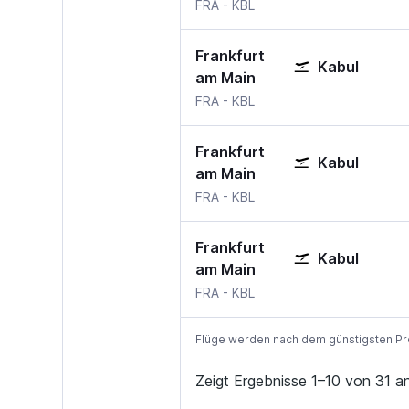
Frankfurt am Main
Kabul
FRA
-
KBL
Frankfurt
Kabul
am Main
Frankfurt am Main
Kabul
FRA
-
KBL
Frankfurt
Kabul
am Main
Frankfurt am Main
Kabul
FRA
-
KBL
Frankfurt
Kabul
am Main
Frankfurt am Main
Kabul
FRA
-
KBL
Flüge werden nach dem günstigsten Preis
Zeigt Ergebnisse 1–10 von 31 a