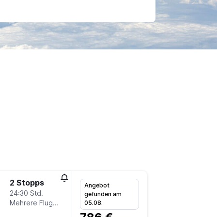
2 Stopps
So 6.9.
Angebot
24:30 Std.
10:55
gefunden am
Mehrere Fluglinien
-
05.08.
FRA
KB