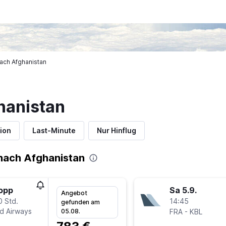
ach Afghanistan
hanistan
ion
Last-Minute
Nur Hinflug
nach Afghanistan
topp
Sa 5.9.
Angebot
0 Std.
14:45
gefunden am
ad Airways
-
05.08.
FRA
KBL