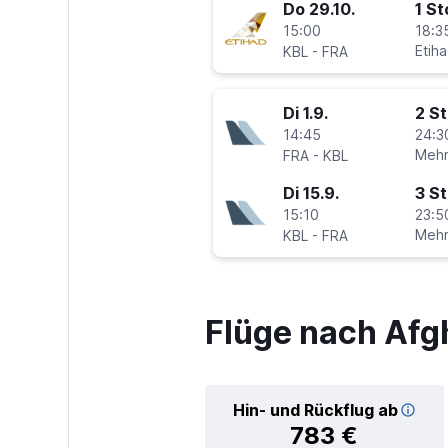
Do 29.10.
1 S
15:00
18:3
-
Etih
KBL
FRA
Di 1.9.
2 S
14:45
24:3
-
Mehr
FRA
KBL
Di 15.9.
3 S
15:10
23:5
-
Mehr
KBL
FRA
Flüge nach Afg
Hin- und Rückflug ab
783 €