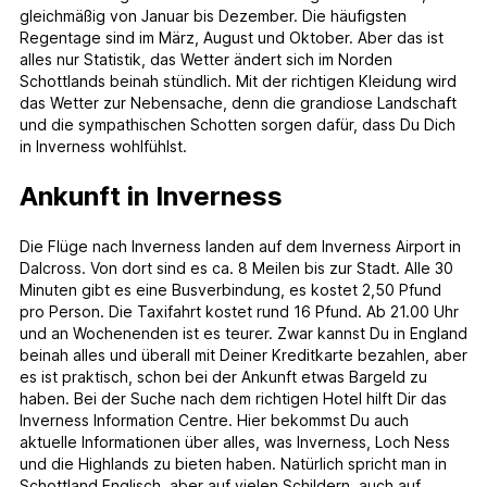
gleichmäßig von Januar bis Dezember. Die häufigsten
Regentage sind im März, August und Oktober. Aber das ist
alles nur Statistik, das Wetter ändert sich im Norden
Schottlands beinah stündlich. Mit der richtigen Kleidung wird
das Wetter zur Nebensache, denn die grandiose Landschaft
und die sympathischen Schotten sorgen dafür, dass Du Dich
in Inverness wohlfühlst.
Ankunft in Inverness
Die Flüge nach Inverness landen auf dem Inverness Airport in
Dalcross. Von dort sind es ca. 8 Meilen bis zur Stadt. Alle 30
Minuten gibt es eine Busverbindung, es kostet 2,50 Pfund
pro Person. Die Taxifahrt kostet rund 16 Pfund. Ab 21.00 Uhr
und an Wochenenden ist es teurer. Zwar kannst Du in England
beinah alles und überall mit Deiner Kreditkarte bezahlen, aber
es ist praktisch, schon bei der Ankunft etwas Bargeld zu
haben. Bei der Suche nach dem richtigen Hotel hilft Dir das
Inverness Information Centre. Hier bekommst Du auch
aktuelle Informationen über alles, was Inverness, Loch Ness
und die Highlands zu bieten haben. Natürlich spricht man in
Schottland Englisch, aber auf vielen Schildern, auch auf