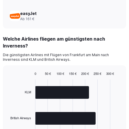
to
360.
easyJet
Ab 161 €
Welche Airlines fliegen am günstigsten nach
Inverness?
Die günstigsten Airlines mit Flügen von Frankfurt am Main nach
Inverness sind KLM und British Airways.
0
50 €
100 €
150 €
200 €
250 €
300 €
Bar
Chart
graphic.
chart
with
2
KLM
bars.
The
chart
has
British Airways
1
End