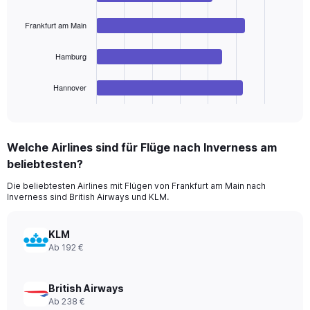
4
bars.
Frankfurt am Main
The
Hamburg
chart
has
1
Hannover
X
End
of
axis
interactive
displaying
chart
categories.
Welche Airlines sind für Flüge nach Inverness am
Range:
beliebtesten?
4
categories.
Die beliebtesten Airlines mit Flügen von Frankfurt am Main nach
The
Inverness sind British Airways und KLM.
chart
has
1
KLM
Y
Ab 192 €
axis
displaying
values.
British Airways
Range:
Ab 238 €
0