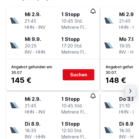
Mi 2.9.
1 Stopp
Mi 2.9.
21:45
10:45 Std.
21:45
HHN
-
INV
Mehrere Fluglinien
HHN
-
IN
Mi 9.9.
1 Stopp
Mo 7.9.
20:25
17:20 Std.
19:35
INV
-
HHN
Mehrere Fluglinien
INV
-
HH
Angebot gefunden am
Angebot gefunde
30.07.
30.07.
Suchen
145 €
148 €
Mi 2.9.
1 Stopp
Do 3.9.
21:45
10:45 Std.
21:10
HHN
-
INV
Mehrere Fluglinien
HHN
-
IN
Di 8.9.
1 Stopp
Di 8.9.
18:35
12:50 Std.
18:35
INV
-
HHN
Mehrere Fluglinien
INV
-
HH