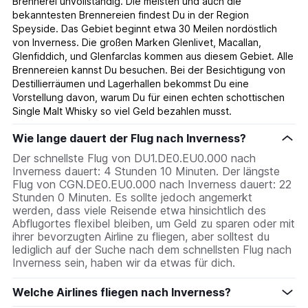
Brennerei unvollständig. Die meisten und auch die
bekanntesten Brennereien findest Du in der Region
Speyside. Das Gebiet beginnt etwa 30 Meilen nordöstlich
von Inverness. Die großen Marken Glenlivet, Macallan,
Glenfiddich, und Glenfarclas kommen aus diesem Gebiet. Alle
Brennereien kannst Du besuchen. Bei der Besichtigung von
Destillierräumen und Lagerhallen bekommst Du eine
Vorstellung davon, warum Du für einen echten schottischen
Single Malt Whisky so viel Geld bezahlen musst.
Wie lange dauert der Flug nach Inverness?
Der schnellste Flug von DU1.DE0.EU0.000 nach
Inverness dauert: 4 Stunden 10 Minuten. Der längste
Flug von CGN.DE0.EU0.000 nach Inverness dauert: 22
Stunden 0 Minuten. Es sollte jedoch angemerkt
werden, dass viele Reisende etwa hinsichtlich des
Abflugortes flexibel bleiben, um Geld zu sparen oder mit
ihrer bevorzugten Airline zu fliegen, aber solltest du
lediglich auf der Suche nach dem schnellsten Flug nach
Inverness sein, haben wir da etwas für dich.
Welche Airlines fliegen nach Inverness?