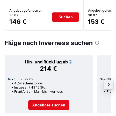
Angebot gefunden am
Angebot gefunde
30.07.
30.07.
Suchen
146 €
153 €
Flüge nach Inverness suchen
Hin- und Rückflug ab
214 €
15.09.-22.09.
30.09
4 Zwischenstopps
1 Zwi
Insgesamt 43:15 Std.
Insge
Frankfurt am Main bis Inverness
Frank
Angebote suchen