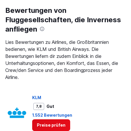
displaying
categories.
Bewertungen von
Range:
Fluggesellschaften, die Inverness
14
categories.
anfliegen
The
chart
has
Lies Bewertungen zu Airlines, die Großbritannien
1
bedienen, wie KLM und British Airways. Die
Y
Bewertungen liefern dir zudem Einblick in die
axis
Unterhaltungsoptionen, den Komfort, das Essen, die
displaying
values.
Crew/den Service und den Boardingprozess jeder
Range:
Airline.
0
to
20.
KLM
Gut
7,8
1.552 Bewertungen
Preise prüfen