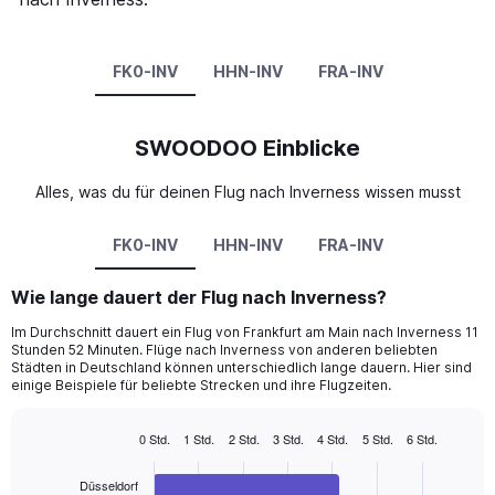
FK0-INV
HHN-INV
FRA-INV
SWOODOO Einblicke
Alles, was du für deinen Flug nach Inverness wissen musst
FK0-INV
HHN-INV
FRA-INV
Wie lange dauert der Flug nach Inverness?
Im Durchschnitt dauert ein Flug von Frankfurt am Main nach Inverness 11
Stunden 52 Minuten. Flüge nach Inverness von anderen beliebten
Städten in Deutschland können unterschiedlich lange dauern. Hier sind
einige Beispiele für beliebte Strecken und ihre Flugzeiten.
0 Std.
1 Std.
2 Std.
3 Std.
4 Std.
5 Std.
6 Std.
Bar
Chart
graphic.
chart
Düsseldorf
with