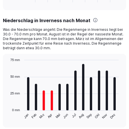
X
of
axis
interactive
displaying
chart
categories.
Niederschlag in Inverness nach Monat
Range:
2
Was die Niederschläge angeht: Die Regenmenge in Inverness liegt bei
categories.
30.0 - 70.0 mm pro Monat. August ist in der Regel der nasseste Monat.
The
Die Regenmenge kann 70.0 mm betragen. März ist im Allgemeinen der
chart
trockenste Zeitpunkt für eine Reise nach Inverness. Die Regenmenge
beträgt dann etwa 30.0 mm.
has
1
Y
75 mm
axis
Bar
Chart
displaying
graphic.
chart
with
values.
50 mm
12
Range:
bars.
0
to
25 mm
The
300.
chart
has
0 mm
1
Mrz
Jun
Sep
Dez
Jan
Apr
Jul
Okt
Feb
Mai
Aug
Nov
X
End
of
axis
interactive
displaying
chart