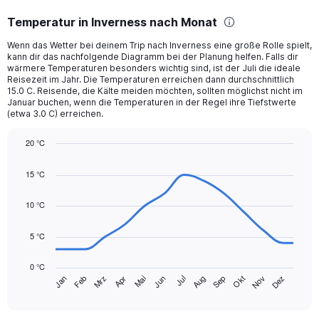
categories.
Temperatur in Inverness nach Monat
Range:
12
Wenn das Wetter bei deinem Trip nach Inverness eine große Rolle spielt,
categories.
kann dir das nachfolgende Diagramm bei der Planung helfen. Falls dir
The
wärmere Temperaturen besonders wichtig sind, ist der Juli die ideale
chart
Reisezeit im Jahr. Die Temperaturen erreichen dann durchschnittlich
15.0 C. Reisende, die Kälte meiden möchten, sollten möglichst nicht im
has
Januar buchen, wenn die Temperaturen in der Regel ihre Tiefstwerte
1
(etwa 3.0 C) erreichen.
Y
axis
20 °C
displaying
Line
values.
Chart
graphic.
chart
Range:
15 °C
with
0
14
to
data
10 °C
75.
points.
5 °C
The
chart
0 °C
has
Mrz
Jun
Sep
Dez
Jan
Apr
Jul
Okt
Feb
Mai
Aug
Nov
1
End
of
X
interactive
axis
chart