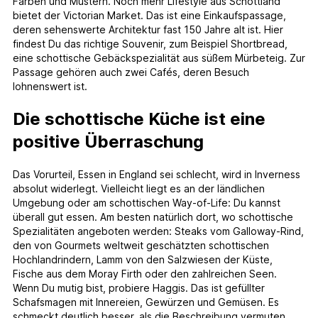
Farben und Mustern. Noch mehr Lifestyle aus Schottland
bietet der Victorian Market. Das ist eine Einkaufspassage,
deren sehenswerte Architektur fast 150 Jahre alt ist. Hier
findest Du das richtige Souvenir, zum Beispiel Shortbread,
eine schottische Gebäckspezialität aus süßem Mürbeteig. Zur
Passage gehören auch zwei Cafés, deren Besuch
lohnenswert ist.
Die schottische Küche ist eine
positive Überraschung
Das Vorurteil, Essen in England sei schlecht, wird in Inverness
absolut widerlegt. Vielleicht liegt es an der ländlichen
Umgebung oder am schottischen Way-of-Life: Du kannst
überall gut essen. Am besten natürlich dort, wo schottische
Spezialitäten angeboten werden: Steaks vom Galloway-Rind,
den von Gourmets weltweit geschätzten schottischen
Hochlandrindern, Lamm von den Salzwiesen der Küste,
Fische aus dem Moray Firth oder den zahlreichen Seen.
Wenn Du mutig bist, probiere Haggis. Das ist gefüllter
Schafsmagen mit Innereien, Gewürzen und Gemüsen. Es
schmeckt deutlich besser, als die Beschreibung vermuten