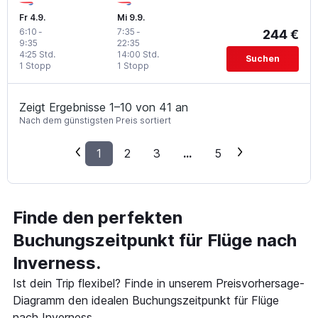
Fr 4.9.
Mi 9.9.
6:10
-
7:35
-
244 €
9:35
22:35
4:25 Std.
14:00 Std.
Suchen
1 Stopp
1 Stopp
Zeigt Ergebnisse 1–10 von 41 an
Nach dem günstigsten Preis sortiert
1
2
3
...
5
Finde den perfekten
Buchungszeitpunkt für Flüge nach
Inverness.
Ist dein Trip flexibel? Finde in unserem Preisvorhersage-
Diagramm den idealen Buchungszeitpunkt für Flüge
nach Inverness.