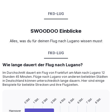
FK0-LUG
SWOODOO Einblicke
Alles, was du für deinen Flug nach Lugano wissen musst
FK0-LUG
Wie lange dauert der Flug nach Lugano?
Im Durchschnitt dauert ein Flug von Frankfurt am Main nach Lugano 12
Stunden 45 Minuten. Flüge nach Lugano von anderen beliebten Städten
in Deutschland können unterschiedlich lange dauern. Hier sind einige
Beispiele für beliebte Strecken und ihre Flugzeiten.
0 Std.
1 Std.
2 Std.
3 Std.
4 Std.
5 Std.
6 Std.
7 Std.
8 Std.
Bar
Chart
graphic.
chart
with
Hannover