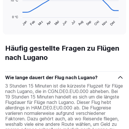
10 °C
The
chart
0 °C
has
Mrz
Jun
Sep
Dez
Jan
Apr
Jul
Okt
Feb
Mai
Aug
Nov
1
End
of
X
interactive
axis
chart
displaying
categories.
Häufig gestellte Fragen zu Flügen
Range:
nach Lugano
14
categories.
The
chart
Wie lange dauert der Flug nach Lugano?
has
1
3 Stunden 15 Minuten ist die kürzeste Flugzeit für Flüge
Y
nach Lugano, die in CGN.DE0.EU0.000 abheben. Bei
axis
19 Stunden 15 Minuten handelt es sich um die längste
displaying
Flugdauer für Flüge nach Lugano. Dieser Flug hebt
values.
allerdings in HAM.DE0.EU0.000 ab. Die Flugpreise
Range:
variieren normalerweise aufgrund verschiedener
0
Faktoren. Dazu gehört auch, ab wo Reisende fliegen,
to
weshalb viele eine andere Route wählen, um Geld zu
30.