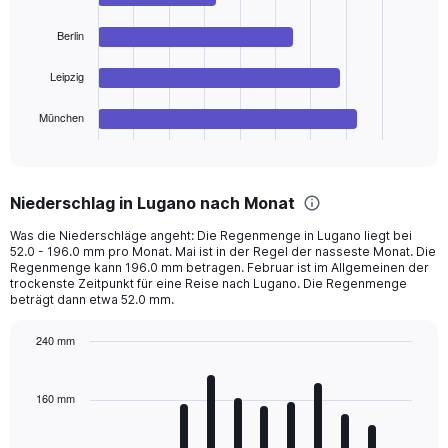
4
bars.
Berlin
The
chart
Leipzig
has
1
München
X
End
of
axis
interactive
displaying
chart
categories.
Niederschlag in Lugano nach Monat
Range:
4
Was die Niederschläge angeht: Die Regenmenge in Lugano liegt bei
categories.
52.0 - 196.0 mm pro Monat. Mai ist in der Regel der nasseste Monat. Die
The
Regenmenge kann 196.0 mm betragen. Februar ist im Allgemeinen der
chart
trockenste Zeitpunkt für eine Reise nach Lugano. Die Regenmenge
beträgt dann etwa 52.0 mm.
has
1
Y
240 mm
axis
Bar
Chart
displaying
graphic.
chart
with
values.
160 mm
12
Range:
bars.
0