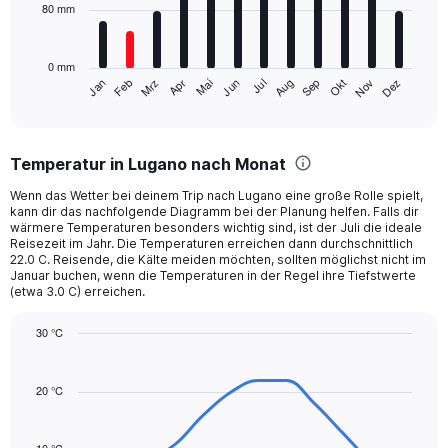
to
80 mm
The
480.
chart
has
0 mm
1
Mrz
Jun
Sep
Dez
Jan
Apr
Jul
Okt
Feb
Mai
Aug
Nov
X
End
of
axis
interactive
displaying
chart
categories.
Temperatur in Lugano nach Monat
Range:
12
Wenn das Wetter bei deinem Trip nach Lugano eine große Rolle spielt,
categories.
kann dir das nachfolgende Diagramm bei der Planung helfen. Falls dir
The
wärmere Temperaturen besonders wichtig sind, ist der Juli die ideale
chart
Reisezeit im Jahr. Die Temperaturen erreichen dann durchschnittlich
22.0 C. Reisende, die Kälte meiden möchten, sollten möglichst nicht im
has
Januar buchen, wenn die Temperaturen in der Regel ihre Tiefstwerte
1
(etwa 3.0 C) erreichen.
Y
axis
30 °C
displaying
Line
values.
Chart
graphic.
chart
Range:
with
20 °C
0
14
to
data
240.
points.