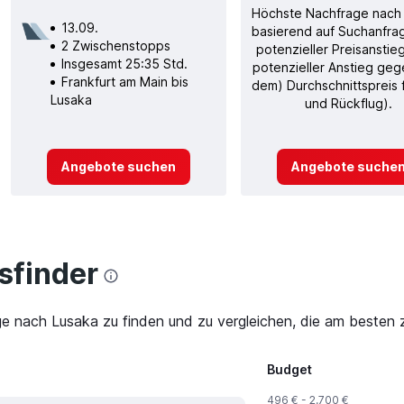
Höchste Nachfrage nach
13.09.
basierend auf Suchanfra
2 Zwischenstopps
potenzieller Preisanstie
Insgesamt 25:35 Std.
potenzieller Anstieg ge
Frankfurt am Main bis
dem) Durchschnittspreis f
Lusaka
und Rückflug).
Angebote suchen
Angebote suche
finder
ge nach Lusaka zu finden und zu vergleichen, die am besten z
Budget
496 € - 2.700 €