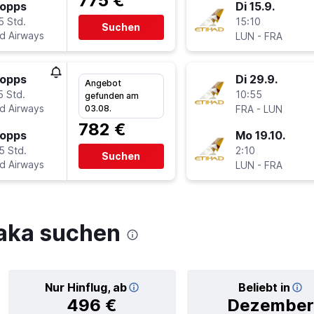
775 €
topps
Di 15.9.
5 Std.
15:10
Suchen
ad Airways
-
LUN
FRA
topps
Di 29.9.
Angebot
5 Std.
10:55
gefunden am
ad Airways
-
03.08.
FRA
LUN
782 €
topps
Mo 19.10.
5 Std.
2:10
Suchen
ad Airways
-
LUN
FRA
aka suchen
Nur Hinflug, ab
Beliebt in
496 €
Dezember