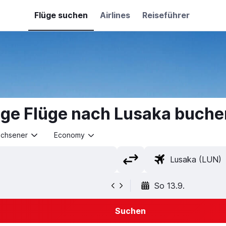
Flüge suchen
Airlines
Reiseführer
ige Flüge nach Lusaka buche
achsener
Economy
So 13.9.
Suchen