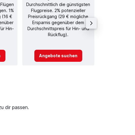
 Flügen
Durchschnittlich die günstigsten
Durchschnitt
gen. 1%
Flugpreise. 2% potenzieller
Rückflug in
g (16 €
Preisrückgang (29 € mögliche
genüber
Ersparnis gegenüber dem
ür Hin-
Durchschnittspreis für Hin- und
Rückflug).
n
Angebote suchen
Angebot
u dir passen.