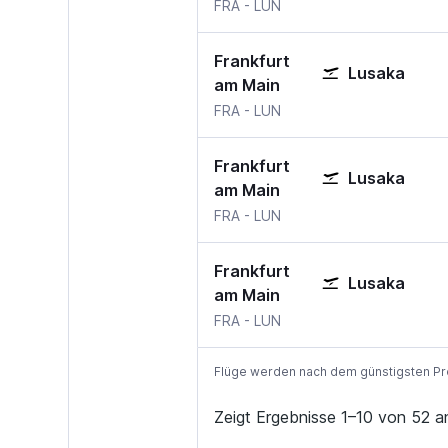
Frankfurt am Main
Lusaka
FRA
-
LUN
Frankfurt
Lusaka
am Main
Frankfurt am Main
Lusaka
FRA
-
LUN
Frankfurt
Lusaka
am Main
Frankfurt am Main
Lusaka
FRA
-
LUN
Frankfurt
Lusaka
am Main
Frankfurt am Main
Lusaka
FRA
-
LUN
Flüge werden nach dem günstigsten Preis
Zeigt Ergebnisse 1–10 von 52 a