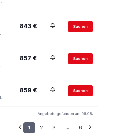
.
843 €
Suchen
.
857 €
Suchen
.
859 €
Suchen
.
Angebote gefunden am 06.08.
1
2
3
...
6