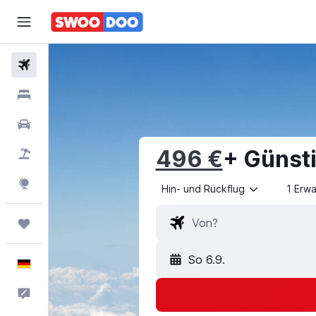
Flüge
Hotels
Mietwagen
496 €
+ Günst
Pauschalreisen
Explore
Hin- und Rückflug
1 Erw
Trips
So 6.9.
Deutsch
Feedback