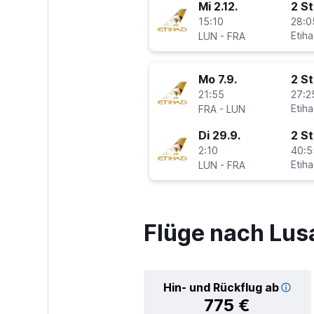
Mi 2.12.
2 S
15:10
28:0
-
Etih
LUN
FRA
Mo 7.9.
2 S
21:55
27:2
-
Etih
FRA
LUN
Di 29.9.
2 S
2:10
40:5
-
Etih
LUN
FRA
Flüge nach Lus
Hin- und Rückflug ab
775 €