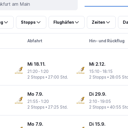
ug
Stopps
Flughäfen
Zeiten
Da
Abfahrt
Hin- und Rückflug
Mi 18.11.
Mi 2.12.
21:20
-
1:20
15:10
-
18:15
2 Stopps
27:00 Std.
2 Stopps
28:05 Std
Mo 7.9.
Di 29.9.
21:55
-
1:20
2:10
-
19:05
2 Stopps
27:25 Std.
2 Stopps
40:55 Std
Mo 7.9.
Di 15.9.