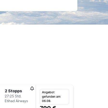
2 Stopps
Mo 14.9
Angebot
27:25 Std.
21:55
gefunden am
Etihad Airways
-
06.08.
FRA
LU