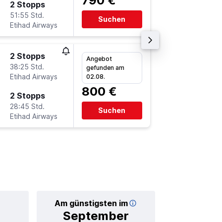
790 €
2 Stopps
So 20.9
51:55 Std.
2:10
Suchen
Etihad Airways
-
LUN
FR
2 Stopps
Mo 28.9
Angebot
38:25 Std.
21:55
gefunden am
Etihad Airways
-
02.08.
FRA
LU
800 €
2 Stopps
Mo 19.1
28:45 Std.
15:10
Suchen
Etihad Airways
-
LUN
FR
Am günstigsten im
Durchschnittl
September
1.1