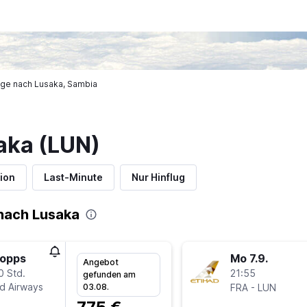
üge nach Lusaka, Sambia
aka (LUN)
ion
Last-Minute
Nur Hinflug
nach Lusaka
topps
Mo 7.9.
Angebot
0 Std.
21:55
gefunden am
ad Airways
-
03.08.
FRA
LUN