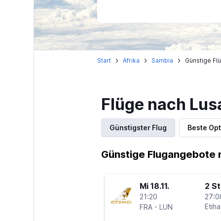
Start
Afrika
Sambia
Günstige Fl
Flüge nach Lus
Günstigster Flug
Beste Opt
Günstige Flugangebote 
Mi 18.11.
2 S
21:20
27:0
-
Etih
FRA
LUN