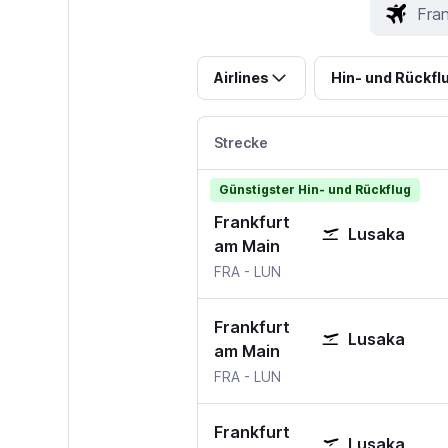
Airlines
Hin- und Rückfl
Strecke
Günstigster Hin- und Rückflug
Frankfurt
Lusaka
am Main
Frankfurt am Main
Lusaka
FRA
-
LUN
Frankfurt
Lusaka
am Main
Frankfurt am Main
Lusaka
FRA
-
LUN
Frankfurt
Lusaka