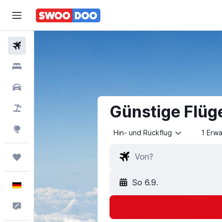
Flüge
Hotels
Mietwagen
Günstige Flüg
Pauschalreisen
Explore
Hin- und Rückflug
1 Erw
Trips
So 6.9.
Deutsch
Feedback