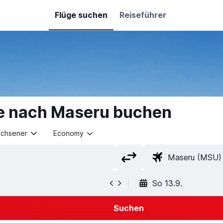
Flüge suchen
Reiseführer
e nach Maseru buchen
achsener
Economy
So 13.9.
Suchen