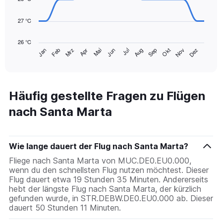
75.
points.
27 °C
The
chart
26 °C
has
Mrz
Jun
Sep
Dez
Jan
Apr
Jul
Okt
Feb
Mai
Aug
Nov
1
End
of
X
interactive
axis
chart
displaying
categories.
Häufig gestellte Fragen zu Flügen
Range:
nach Santa Marta
14
categories.
The
chart
Wie lange dauert der Flug nach Santa Marta?
has
1
Fliege nach Santa Marta von MUC.DE0.EU0.000,
Y
wenn du den schnellsten Flug nutzen möchtest. Dieser
axis
Flug dauert etwa 19 Stunden 35 Minuten. Andererseits
displaying
hebt der längste Flug nach Santa Marta, der kürzlich
values.
gefunden wurde, in STR.DEBW.DE0.EU0.000 ab. Dieser
Range:
dauert 50 Stunden 11 Minuten.
26