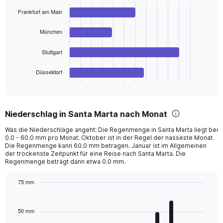
with
Frankfurt am Main
4
bars.
München
The
chart
Stuttgart
has
1
Düsseldorf
X
End
of
axis
interactive
displaying
chart
categories.
Niederschlag in Santa Marta nach Monat
Range:
4
Was die Niederschläge angeht: Die Regenmenge in Santa Marta liegt bei
categories.
0.0 - 60.0 mm pro Monat. Oktober ist in der Regel der nasseste Monat.
The
Die Regenmenge kann 60.0 mm betragen. Januar ist im Allgemeinen
chart
der trockenste Zeitpunkt für eine Reise nach Santa Marta. Die
Regenmenge beträgt dann etwa 0.0 mm.
has
1
Y
75 mm
axis
Bar
Chart
displaying
graphic.
chart
with
values.
50 mm
12
Range: