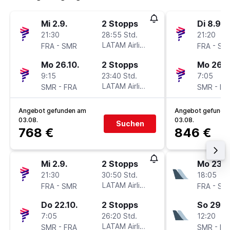
Mi 2.9.
2 Stopps
Di 8.9.
21:30
28:55 Std.
21:20
-
LATAM Airlines
-
FRA
SMR
FRA
SM
Mo 26.10.
2 Stopps
Mo 26.1
9:15
23:40 Std.
7:05
-
LATAM Airlines
-
SMR
FRA
SMR
FR
Angebot gefunden am
Angebot gefunde
03.08.
03.08.
Suchen
768 €
846 €
Mi 2.9.
2 Stopps
Mo 23.11
21:30
30:50 Std.
18:05
-
LATAM Airlines
-
FRA
SMR
FRA
SM
Do 22.10.
2 Stopps
So 29.11
7:05
26:20 Std.
12:20
-
LATAM Airlines
-
SMR
FRA
SMR
FR