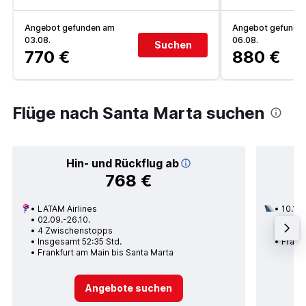
Angebot gefunden am
Angebot gefunde
03.08.
06.08.
Suchen
770 €
880 €
Flüge nach Santa Marta suchen
Hin- und Rückflug ab
768 €
LATAM Airlines
10.11.
02.09.-26.10.
2 Zwi
4 Zwischenstopps
Insges
Insgesamt 52:35 Std.
Frankf
Frankfurt am Main bis Santa Marta
Angebote suchen