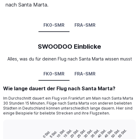
nach Santa Marta.
FK0-SMR
FRA-SMR
SWOODOO Einblicke
Alles, was du für deinen Flug nach Santa Marta wissen musst
FK0-SMR
FRA-SMR
Wie lange dauert der Flug nach Santa Marta?
Im Durchschnitt dauert ein Flug von Frankfurt am Main nach Santa Marta
30 Stunden 15 Minuten. Flüge nach Santa Marta von anderen beliebten
Städten in Deutschland können unterschiedlich lange dauern. Hier sind
einige Beispiele für beliebte Strecken und ihre Flugzeiten.
10 Std.
15 Std.
20 Std.
25 Std.
30 Std.
35 Std.
40 Std.
45 Std.
50 Std.
55 Std.
0 Std.
5 Std.
Bar
Chart
graphic.
chart