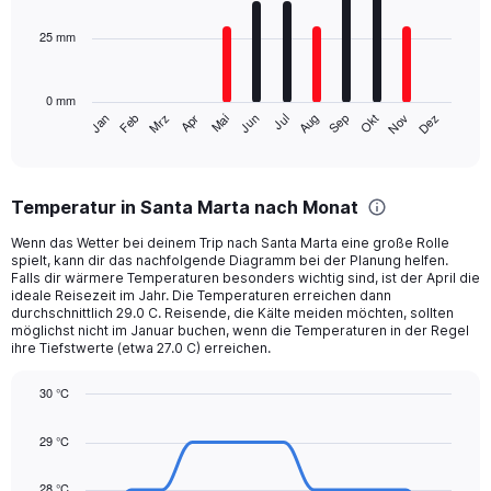
bars.
0
to
25 mm
The
3300.
chart
has
0 mm
1
Mrz
Jun
Sep
Dez
Jan
Apr
Jul
Okt
Feb
Mai
Aug
Nov
X
End
of
axis
interactive
displaying
chart
categories.
Temperatur in Santa Marta nach Monat
Range:
12
Wenn das Wetter bei deinem Trip nach Santa Marta eine große Rolle
categories.
spielt, kann dir das nachfolgende Diagramm bei der Planung helfen.
The
Falls dir wärmere Temperaturen besonders wichtig sind, ist der April die
chart
ideale Reisezeit im Jahr. Die Temperaturen erreichen dann
durchschnittlich 29.0 C. Reisende, die Kälte meiden möchten, sollten
has
möglichst nicht im Januar buchen, wenn die Temperaturen in der Regel
1
ihre Tiefstwerte (etwa 27.0 C) erreichen.
Y
axis
30 °C
displaying
Line
values.
Chart
graphic.
chart
Range:
29 °C
with
0
14
to
data
28 °C