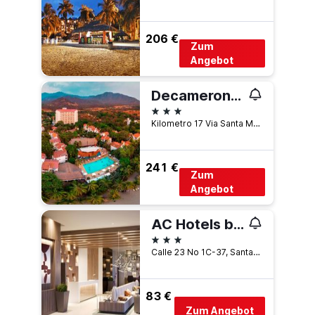
206 €
Zum
Angebot
Decameron Galeon
3 Sterne
Kilometro 17 Via Santa Marta-Cienaga, Santa Marta, Kolumbien
241 €
Zum
Angebot
AC Hotels by Marriott Santa Marta
3 Sterne
Calle 23 No 1C-37, Santa Marta, Kolumbien
83 €
Zum Angebot