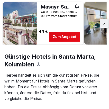
Tage
Tagen
vor
Masaya Santa Marta
gefunden
dem
Calle 14 #04-80, Santa Marta, Kolumbien
wurde.
Aufenthalt
0,5 km vom Stadtzentrum
anzeigt
Das
Diagramm
44 €
hat
Zum Angebot
1
Y-
Achse,
die
Günstige Hotels in Santa Marta,
den
durchschnittlichen
Kolumbien
Zimmerpreis
anzeigt
Hierbei handelt es sich um die günstigsten Preise, die
wir im Moment für Hotels in Santa Marta gefunden
haben. Da die Preise abhängig vom Datum variieren
können, ändere die Daten, falls du flexibel bist, und
vergleiche die Preise.