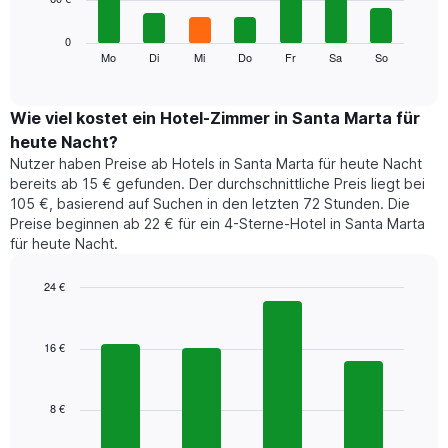
die
die
Das
0
Monate
folgende
Mo
Di
Mi
Do
Fr
Sa
So
End
anzeigt.
of
Diagramm
Das
interactive
zeigt
chart
Diagramm
den
Wie viel kostet ein Hotel-Zimmer in Santa Marta für
hat
durchschnittlichen
1
heute Nacht?
Preis
Y-
Nutzer haben Preise ab Hotels in Santa Marta für heute Nacht
eines
Achse,
bereits ab 15 € gefunden. Der durchschnittliche Preis liegt bei
Zimmers
die
105 €, basierend auf Suchen in den letzten 72 Stunden. Die
für
den
Preise beginnen ab 22 € für ein 4-Sterne-Hotel in Santa Marta
den
durchschnittlichen
für heute Nacht.
jeweiligen
Zimmerpreis
Wochentag.
anzeigt.
Das
24 €
Diagramm
Bar
Chart
hat
graphic.
chart
1
with
16 €
4
X-
bars.
Achse,
die
8 €
Das
die
folgende
Wochentage