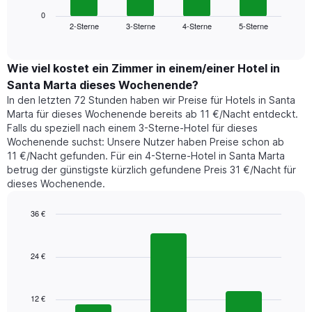
Diagramm
anzeigt.
zeigt
0
Das
2-Sterne
3-Sterne
4-Sterne
5-Sterne
den
End
Diagramm
of
durchschnittlichen
hat
interactive
Zimmerpreis,
chart
1
der
Wie viel kostet ein Zimmer in einem/einer Hotel in
Y-
für
Achse,
Santa Marta dieses Wochenende?
heute
die
In den letzten 72 Stunden haben wir Preise für Hotels in Santa
Nacht
den
Marta für dieses Wochenende bereits ab 11 €/Nacht entdeckt.
in
durchschnittlichen
Falls du speziell nach einem 3-Sterne-Hotel für dieses
den
Zimmerpreis
Wochenende suchst: Unsere Nutzer haben Preise schon ab
letzten
anzeigt.
11 €/Nacht gefunden. Für ein 4-Sterne-Hotel in Santa Marta
3
betrug der günstigste kürzlich gefundene Preis 31 €/Nacht für
Tagen
dieses Wochenende.
gefunden
wurde,
aggregiert
36 €
nach
Bar
Chart
Sternebewertung.
graphic.
chart
with
Das
24 €
3
Diagramm
bars.
hat
1
12 €
Das
X-