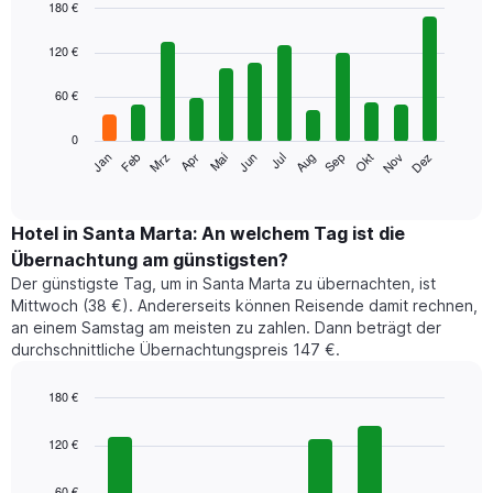
180 €
Bar
Chart
graphic.
chart
120 €
with
12
60 €
bars.
0
Das
Jan
Feb
Mrz
Apr
Mai
Jun
Jul
Aug
Sep
Okt
Nov
Dez
folgende
End
of
Diagramm
interactive
zeigt
chart
den
Hotel in Santa Marta: An welchem Tag ist die
durchschnittlichen
Übernachtung am günstigsten?
Zimmerpreis
Der günstigste Tag, um in Santa Marta zu übernachten, ist
im
Mittwoch (38 €). Andererseits können Reisende damit rechnen,
jeweiligen
an einem Samstag am meisten zu zahlen. Dann beträgt der
Monat
durchschnittliche Übernachtungspreis 147 €.
an.
Das
Diagramm
180 €
hat
Bar
Chart
1
graphic.
chart
120 €
with
X-
7
Achse,
60 €
bars.