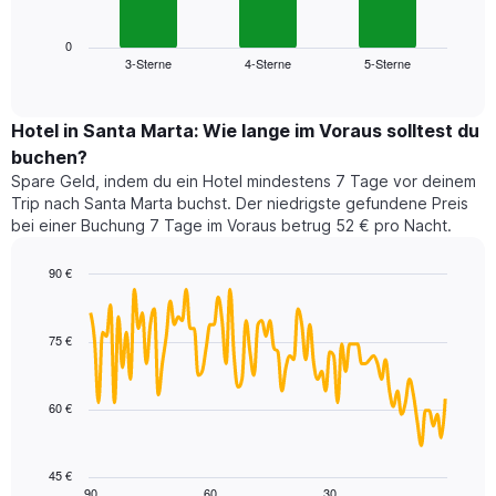
folgende
Achse,
Diagramm
die
zeigt
0
die
3-Sterne
4-Sterne
5-Sterne
den
End
Hotelkategorien
of
durchschnittlichen
nach
interactive
Zimmerpreis
chart
Sternen
für
Hotel in Santa Marta: Wie lange im Voraus solltest du
anzeigt
dieses
buchen?
Das
Wochenende
Diagramm
Spare Geld, indem du ein Hotel mindestens 7 Tage vor deinem
in
hat
Trip nach Santa Marta buchst. Der niedrigste gefundene Preis
den
1
bei einer Buchung 7 Tage im Voraus betrug 52 € pro Nacht.
letzten
Y-
3
Achse,
90 €
Tagen,
die
aggregiert
Line
Chart
den
graphic.
chart
nach
durchschnittlichen
with
Sternebewertung.
75 €
Zimmerpreis
90
Das
für
data
Diagramm
points.
heute
hat
60 €
Nacht
1
Das
in
X-
folgende
den
Achse,
Diagramm
letzten
45 €
die
zeigt,
3
90
60
30
End