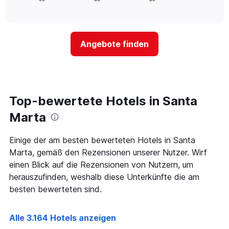
die
of
wie
Tagen
interactive
Hotelkategorien
sich
anzeigt.
chart
nach
der
Sternen
Preis
Angebote finden
anzeigt
für
Das
ein
Diagramm
Zimmer
hat
ändert,
1
je
Y-
näher
Top-bewertete Hotels in Santa
Achse,
das
die
Aufenthaltsdatum
Marta
den
rückt.
durchschnittlichen
Das
Einige der am besten bewerteten Hotels in Santa
Zimmerpreis
Diagramm
an
Marta, gemäß den Rezensionen unserer Nutzer. Wirf
hat
diesem
1
einen Blick auf die Rezensionen von Nutzern, um
Wochenende
X-
herauszufinden, weshalb diese Unterkünfte die am
anzeigt,
Achse,
besten bewerteten sind.
der
die
in
die
den
Anzahl
Alle 3.164 Hotels anzeigen
letzten
der
3