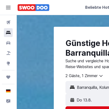
Beliebte Hot
Flüge
Hotels
Günstige Ho
Mietwagen
Barranquill
Pauschalreisen
Suche und vergleiche Hot
Explore
Reise-Websites und spar
2 Gäste, 1 Zimmer
Trips
Deutsch
Do 13.8.
Feedback