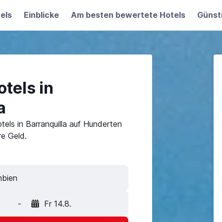
els
Einblicke
Am besten bewertete Hotels
Günst
tels in
a
els in Barranquilla auf Hunderten
e Geld.
-
Fr 14.8.