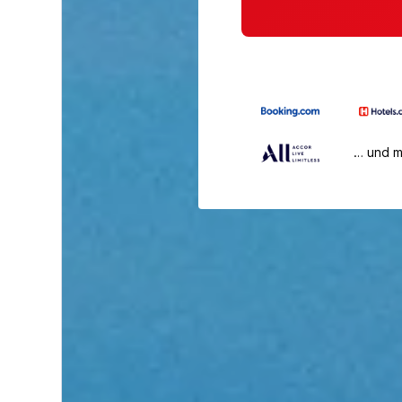
… und 